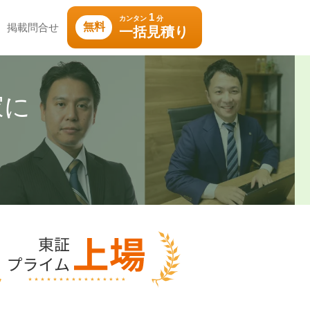
1
カンタン
分
無料
掲載問合せ
一括見積り
家に
！