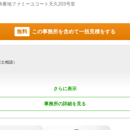
6番地ファミーユコート天久203号室
が対応
るスピーディーなレスポンス
金体系
はのワンストップ対応
継まで幅広く相談可能
無料
この事務所を含めて一括見積をする
ざいましたら、まずはお気軽にご相談ください。
、千葉県、埼玉県
護士相談）
き / 事業承継
 / 初回相談無料 / オンライン面談可 / 事務所面談可
さらに表示
事務所の詳細を見る