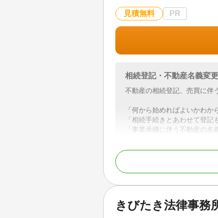
見積無料
PR
相続登記・不動産名義変
不動産の相続登記、売買に伴
「何から始めればよいかわか
「相続手続きとあわせて登記
「事業承継に伴う不動産の名
そのようなお客様に対し、相
案内します。
「三聖トラスト会計事務所」
各分野の専門家と連携しなが
お客様一人ひとりの状況や将
きびたき法律事務
【選ばれる理由】