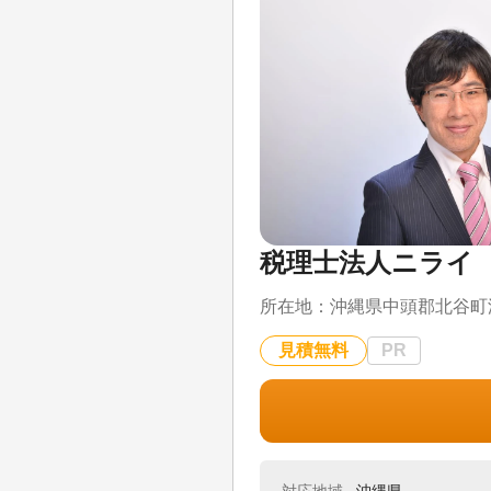
税理士法人ニライ
所在地：
沖縄県中頭郡北谷町浜
見積無料
PR