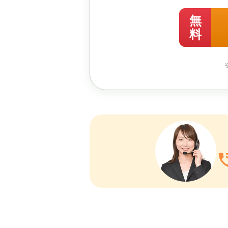
無
料
phone_i