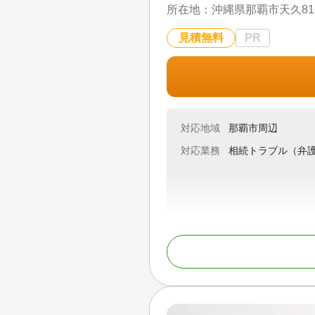
所在地：
沖縄県那覇市天久81
・相続・登記に強い司法書士
・電話、メール、LINEによ
見積無料
PR
・事前に確認できる明瞭な料
・会計事務所グループならで
・相続から生前対策、事業承
登記に関する不安や疑問がご
対応地域
那覇市周辺
対応地域
東京都、神奈川県
対応業務
相続トラブル（弁
対応業務
相続登記 / 相続手続
対応体制
電話相談可 / 訪問可