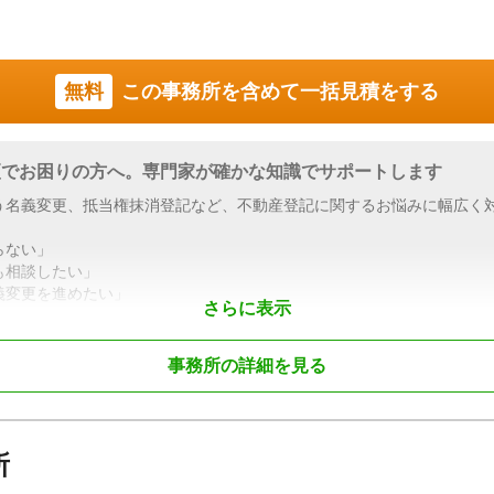
無料
この事務所を含めて一括見積をする
更でお困りの方へ。専門家が確かな知識でサポートします
う名義変更、抵当権抹消登記など、不動産登記に関するお悩みに幅広く
らない」
も相談したい」
義変更を進めたい」
さらに表示
続・登記に精通した司法書士が状況を丁寧に整理し、必要な手続きと解
事務所の詳細を見る
グループの一員として、登記手続きにとどまらず、相続手続き、生前対
らワンストップでサポートいたします。
来設計に寄り添い、安心して手続きを進めていただける体制を整えてい
所