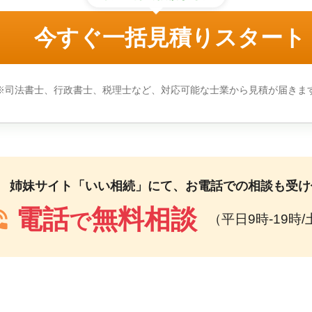
今すぐ一括見積りスタート
※司法書士、行政書士、税理士など、対応可能な士業から見積が届きま
姉妹サイト「いい相続」にて、お電話での相談も受け
電話
無料相談
n_talk
で
（平日9時-19時/