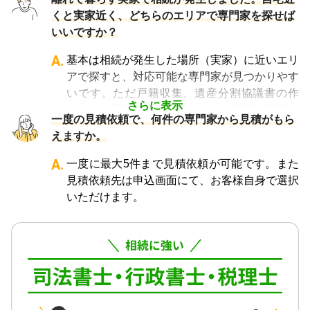
くと実家近く、どちらのエリアで専門家を探せば
いいですか？
A.
基本は相続が発生した場所（実家）に近いエリ
アで探すと、対応可能な専門家が見つかりやす
いです。ただ戸籍収集、遺産分割協議書の作
さらに表示
成、相続登記、相続税申告などは場所に関係な
一度の見積依頼で、何件の専門家から見積がもら
く対応が可能ですので、どちらのエリアでも大
えますか。
丈夫です。
A.
一度に最大5件まで見積依頼が可能です。また
見積依頼先は申込画面にて、お客様自身で選択
いただけます。