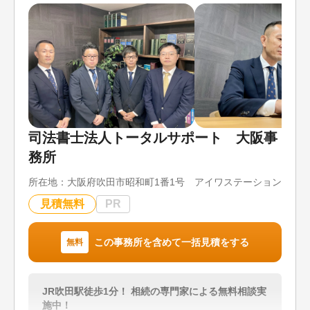
お困りごとがございましたら、当事務所に何なりと
ご相談、お任せください。
【アクセス】JR高島駅から徒歩10分
【営業時間】9時から18時
対応地域
岡山県全域、兵庫県赤穂市、相生市
司法書士法人トータルサポート 大阪事
対応業務
務所
遺言書 / 遺産分割 / 相続財産調査 / 相続手続き / 銀
行手続き / 戸籍収集 / 相続人調査
所在地：
大阪府吹田市昭和町1番1号 アイワステーションビル
対応体制
見積無料
PR
電話相談可 / 訪問可 / 土日相談可 / 初回相談無料 /
18時以降相談可 / オンライン面談可
この事務所を含めて一括見積をする
無料
JR吹田駅徒歩1分！ 相続の専門家による無料相談実
施中！