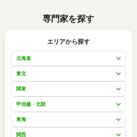
した。
専門家を探す
この口コミの事務所詳細をみる
エリアから探す
50代 女性(大阪府)
5
司法書士法人リエゾン
ご利用事務所名
北海道
5
5
5
話しやすさ
説明のわかりやすさ
対応スピード
5
価格の妥当性
東北
相続登記
6万円
依頼内容
依頼金額
2026/04/07
関東
ご利用時期
甲信越・北陸
依頼に至った経緯
不動産名義変更するのに、3件のうちの最初の連絡での対
東海
応等の雰囲気や話し方がめっちゃ良くて、スグ即決し手続
きを開始してもらう中、とてもわかりやすく説明と共に連
絡は随時、不安を抱く事なく、手続きをして頂いてるのに
関西