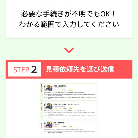
5
5
5
話しやすさ
説明のわかりやすさ
対応スピード
5
価格の妥当性
相続登記
10万円
依頼内容
依頼金額
2026/06/06
ご利用時期
navigate_next
依頼に至った経緯
亡くなった父が相続登記で3社紹介して頂きました。今回
選んだ法務事務所は、費用もお安かったし、分かり易く説
明もして頂いたので選びました。
実際に依頼した感想
とても感じの良い先生で、相続人の母が近々入院する予定
である事を伝えたら、面談なしで電話確認のみでの相続登
記手続きをして頂ける事になりました。母に無理させられ
なかったので大変助かりました。
この口コミの事務所詳細をみる