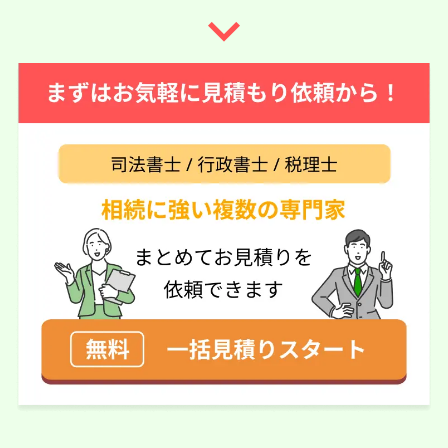
navigate_next
この口コミの事務所詳細をみる
60代 女性(福島県)
5
相続センター郡山（司法書士はちの
ご利用事務所名
き法務事務所）
5
5
5
話しやすさ
説明のわかりやすさ
対応スピード
5
価格の妥当性
相続放棄
10万円
依頼内容
依頼金額
2026/04/26
ご利用時期
依頼に至った経緯
メールのやり取りから実際に面会するまで とても親切丁
寧に応対していただきました。
実際に依頼した感想
とても優しく、話しやすい先生で、分からないことだらけ
でしたが、とても親切に分かりやすく説明して頂きまし
た。