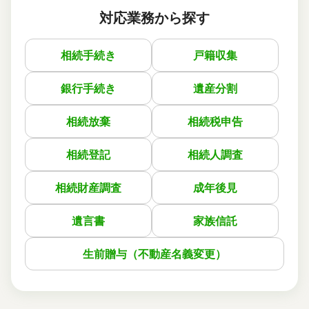
対応業務から探す
依頼に至った経緯
亡くなった父の相続について相談させて頂いて、不動産の
相続手続き
戸籍収集
相続登記をお願いしました。
メールで手続きに必要な書類を教えて頂いて、見積金額も
他の司法書士よりも安くて良かったです。
銀行手続き
遺産分割
実際に依頼した感想
相続放棄
相続税申告
説明が分かりやすく、質問にもスピーディーに返信して頂
いて助かりました。
相続登記
相続人調査
この口コミの事務所詳細をみる
相続財産調査
成年後見
遺言書
家族信託
生前贈与（不動産名義変更）