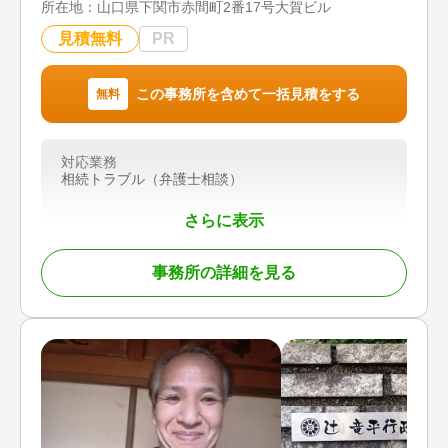
所在地：
山口県下関市赤間町2番17号大賀ビル
談可 / 事務所面談可
木津川市、相楽郡精華町、和束町、笠置町、南山城
村、綴喜郡井手町、綴喜郡宇治田原町、京田辺市、
見積無料
PR
城陽市、宇治市、奈良市、生駒市、大和郡山市、天
理市、伊賀市
【営業時間】
この事務所を含めて一括見積をする
無料
平日8:30〜17:15、土曜日8:30〜17:15
対応地域
対応業務
木津川市、相楽郡精華町、和束町、笠置町、南山城
相続トラブル（弁護士相談）
村、綴喜郡井手町、綴喜郡宇治田原町、京田辺市、
城陽市、宇治市、奈良市、生駒市、大和郡山市、天
さらに表示
理市、伊賀市
対応業務
事務所の詳細を見る
遺言書 / 遺産分割 / 生前贈与 / 相続財産調査 / 相続
税申告 / 相続手続き / 銀行手続き / 戸籍収集 / 相続
税対策
対応体制
訪問可 / 初回相談無料