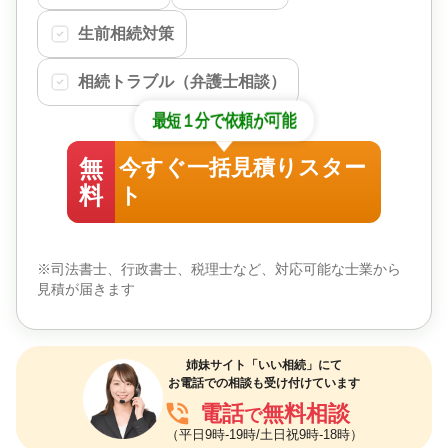
生前相続対策
相続トラブル（弁護士相談）
最短１分で依頼が可能
無
今すぐ一括見積りスター
料
ト
※司法書士、行政書士、税理士など、対応可能な士業から
見積が届きます
姉妹サイト「いい相続」にて
お電話での相談も受け付けています
phone_in_talk
電話
無料相談
で
（平日9時-19時/土日祝9時-18時）