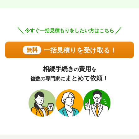
この口コミの事務所詳細をみる
今すぐ一括見積もりをしたい方はこちら
60代 男性(兵庫県)
4.75
一括見積りを受け取る！
無料
司法書士法人中央事務所
ご利用事務所名
5
5
5
話しやすさ
説明のわかりやすさ
対応スピード
4
価格の妥当性
相続手続き
費用
の
を
相続登記
12万円
依頼内容
依頼金額
まとめて依頼！
複数の専門家に
2026/04/08
ご利用時期
依頼に至った経緯
ホームページや評価コメントにより安心して依頼出来る事
務所であると感じた。
実際に依頼した感想
電話、メールのやり取りに於いて、丁寧で分かり易い説明
を頂いた。当方の質問、懸念点にも迅速に対応して頂きま