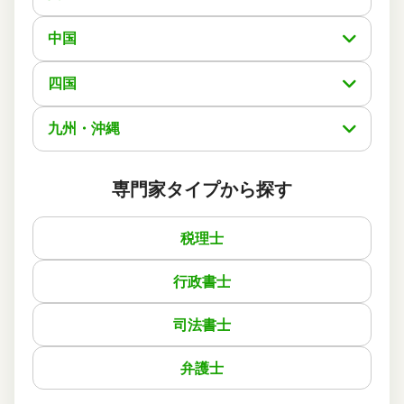
とても感謝しております。
また、知人にも紹介をさせて頂こうとも思っております。
中国
実際に依頼した感想
経緯と同様なのですが、本当話しやすくまたわからない事
四国
は答えていただける、またこれが私達素人からしたら本当
に安心出来、今後、私の周りにも是非是非紹介をしたいぐ
らいです！
九州・沖縄
最高点を私達家族は付けます！
専門家タイプから探す
この口コミの事務所詳細をみる
税理士
50代 男性(東京都)
4
行政書士
備後町士総合事務所
ご利用事務所名
4
4
4
話しやすさ
説明のわかりやすさ
対応スピード
司法書士
4
価格の妥当性
相続登記
8万円
依頼内容
依頼金額
弁護士
2026/03/08
ご利用時期