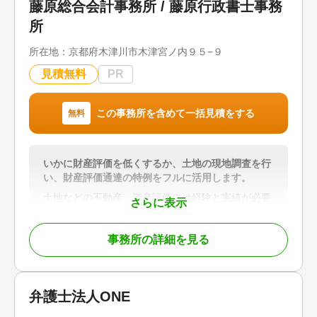
藤原総合会計事務所 / 藤原行政書士事務
お客様一人ひとりの状況や将来設計に寄り添い、安
心して手続きを進めていただける体制を整えていま
所
す。
所在地：
京都府木津川市木津宮ノ内９５−９
【選ばれる理由】
見積無料
PR
・相続・登記に強い司法書士が対応
・電話、メール、LINEによるスピーディーなレスポ
ンス
この事務所を含めて一括見積をする
無料
・事前に確認できる明瞭な料金体系
・会計事務所グループならではのワンストップ対応
・相続から生前対策、事業承継まで幅広く相談可能
いかに財産評価を低くするか、土地の現地調査を行
登記に関する不安や疑問がございましたら、まずは
い、財産評価通達の特例をフルに活用します。
お気軽にご相談ください。
土地などの不動産、資産評価には経験と実績が必要
さらに表示
です。相続業務に精通した税理士として相続税務支
対応地域
援協会に加入しています。
東京都、神奈川県、千葉県、埼玉県
事務所の詳細を見る
相続税試算、遺言書作成、贈与税申告、会社設立、
節税対策、相続税申告は、相続税に強い税理士にお
対応業務
任せください。
相続登記 / 相続手続き / 事業承継
故人の笑顔を大切なご遺族に相続できるよう、真心
弁護士法人ONE
対応体制
を込めて相談を承ります。
電話相談可 / 訪問可 / 初回相談無料 / オンライン面
【対応地域】