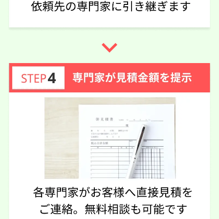
navigate_next
40代 女性(奈良県)
4.75
司法書士法人橋本事務所
ご利用事務所名
5
5
5
話しやすさ
説明のわかりやすさ
対応スピード
4
価格の妥当性
相続放棄
50万円
依頼内容
依頼金額
2026/05/01
ご利用時期
依頼に至った経緯
他の事務所も見積依頼させていただきました。相続放棄が
大人数のため対面で相談出来るところにしました。
実際に依頼した感想
優しい先生で相談しやすく、対応も早いです。とてもいい
事務所です。
この口コミの事務所詳細をみる