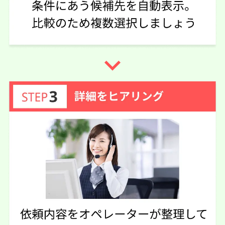
50代 女性(千葉県)
3.75
弁護士法人グラディアトル法律事務
ご利用事務所名
所 新潟オフィス
4
5
3
話しやすさ
説明のわかりやすさ
対応スピード
navigate_next
3
価格の妥当性
相続手続き
5万円
依頼内容
依頼金額
2026/05/19
ご利用時期
依頼に至った経緯
グダグダな遺産相続の話をきちんと聞いてくれて、相手の
おかしいところを指摘してくれた。そのおかげで目が覚め
たような気分になって、相手の毒に染まっていたのが自分
達は間違ってないともう一度戦う気力になれた
実際に依頼した感想
メールでのやり取りなので、相手の時間によって返信がこ
なかったりする、待ちが長い
この口コミの事務所詳細をみる