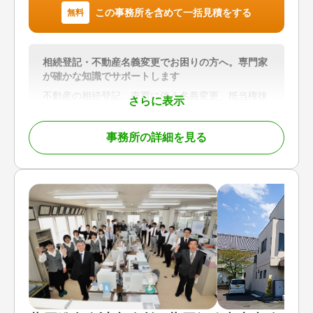
この事務所を含めて一括見積をする
無料
相続登記・不動産名義変更でお困りの方へ。専門家
が確かな知識でサポートします
不動産の相続登記、売買に伴う名義変更、抵当権抹
さらに表示
消登記など、不動産登記に関するお悩みに幅広く対
応しています。
事務所の詳細を見る
「何から始めればよいかわからない」
「相続手続きとあわせて登記も相談したい」
「事業承継に伴う不動産の名義変更を進めたい」
そのようなお客様に対し、相続・登記に精通した司
法書士が状況を丁寧に整理し、必要な手続きと解決
までの道筋をわかりやすくご案内します。
「三聖トラスト会計事務所」グループの一員とし
て、登記手続きにとどまらず、相続手続き、生前対
策、税務に関するご相談まで、各分野の専門家と連
携しながらワンストップでサポートいたします。