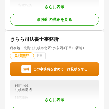
・相続相談
さらに表示
・税金対策
・遺言作成
事務所の詳細を見る
・家族信託
・不動産売却
【対応地域】大阪府下全域、兵庫県、京都府
きらら司法書士事務所
【営業時間】平日9:00～18:00 土日祝は事前予約
で対応可
所在地：
北海道札幌市北区北9条西3丁目10番地1
見積無料
PR
対応地域
大阪府下全域、兵庫県、京都府
対応業務
この事務所を含めて一括見積をする
無料
遺言書 / 遺産分割 / 相続登記 / 相続放棄 / 成年後見 /
家族信託 / 相続手続き / 銀行手続き / 戸籍収集 / 相
続人調査 / 生前贈与（不動産名義変更）
対応地域
札幌市周辺
対応体制
女性スタッフ対応可 / 土日相談可 / 初回相談無料 /
対応業務
事務所面談可
さらに表示
遺言書 / 遺産分割 / 相続財産調査 / 相続登記 / 成年
後見 / 相続手続き / 銀行手続き / 戸籍収集 / 相続人