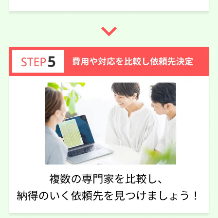
navigate_next
60代 女性(愛媛県)
4.25
司法書士法人南海リーガル
ご利用事務所名
5
4
4
話しやすさ
説明のわかりやすさ
対応スピード
4
価格の妥当性
相続放棄
12万円
依頼内容
依頼金額
2026/05/08
ご利用時期
依頼に至った経緯
依頼先の連絡をいただいたのが1件だけでした。
比べることがなく相談させていただいたのですがわかりや
すく説明してもらったのと家から近いので決めました。
実際に依頼した感想
立ち居振る舞いが穏やかな感じがして相談がしやすい（質
問すると真摯に答えてくれました）