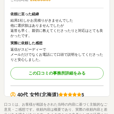
依頼に至った経緯
結局1社しかお見積りがきませんでした
他に選択肢はありませんでしたが
返答も早く、親切に教えてくださったりと対応はとても良
かったです。
実際に依頼した感想
返信がスピーディーで
メールだけでなくお電話にて口頭で説明をしてくださった
りと安心しました。
この口コミの事務所詳細をみる
40代 女性(北海道)
5
法務テーラー司法書士事務所
ご利用事務所名
口コミは、お客様が相談をされた当時の内容に基づく主観的なご
5
5
5
話しやすさ
説明のわかりやすさ
対応スピード
意見・ご感想です。依頼内容は概要であり、実際の依頼内容と差
5
価格の妥当性