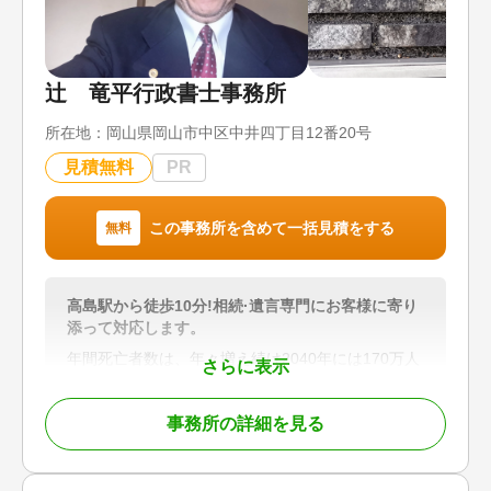
辻󠄀 竜平行政書士事務所
所在地：
岡山県岡山市中区中井四丁目12番20号
見積無料
PR
この事務所を含めて一括見積をする
無料
高島駅から徒歩10分!相続·遺言専門にお客様に寄り
添って対応します。
年間死亡者数は、年々増え続け2040年には170万人
さらに表示
になると推計されています。相続· 遺言はますます
重要になってきます。当事務所は、自筆証書遺言原
事務所の詳細を見る
案作成 、戸籍収集等の遺言·相続業務だけでなく身
元保証も行っております。
施設入居の際の身元保証 、葬儀·供養の手配のサー
ビスと死後事務も行っております。