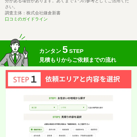
分がある場合があります。あくまで１つの参考としてご活用くだ
さい。
相続放棄
10万円
依頼内容
依頼金額
調査主体：株式会社鎌倉新書
2026/06/12
ご利用時期
口コミのガイドライン
依頼に至った経緯
突然、叔父の相続放棄手続きが必要になり
5
相談しました。
カンタン
STEP
とても丁寧に説明してくれて、親身になって話を聞いてく
見積もりからご依頼までの流れ
れました。
実際に依頼した感想
メールでのやりとりでしたが、すぐ返信がきて相談の日に
ちなどスムーズに決まりました。
この口コミの事務所詳細をみる
50代 女性(東京都)
5
司法書士みその法務事務所
ご利用事務所名