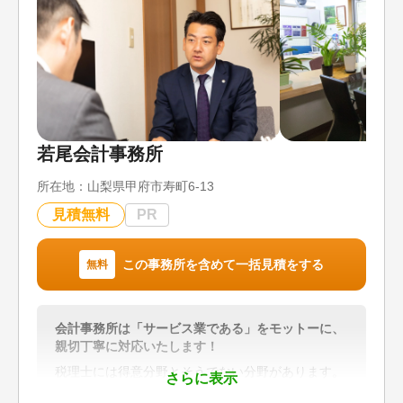
割が難航しているケースなど、複雑な相続案件にも
豊富な経験をもって対応しています。また、弁護士
や司法書士など隣接士業とも連携しており、登記や
年金手続きなど、相続に伴う煩雑な業務をワンスト
ップでサポートできるのも強みです。
対応地域
東京都、神奈川県、埼玉県、千葉県
若尾会計事務所
対応業務
所在地：
山梨県甲府市寿町6-13
遺産分割 / 相続財産調査 / 相続税申告 / 相続登記 /
生前贈与（不動産名義変更）
見積無料
PR
対応体制
電話相談可 / 訪問可 / 土日相談可 / 初回相談無料 /
この事務所を含めて一括見積をする
無料
18時以降相談可 / オンライン面談可 / 事務所面談可
会計事務所は「サービス業である」をモットーに、
親切丁寧に対応いたします！
税理士には得意分野とそうでない分野があります。
さらに表示
当事務所の相続税の申告件数は県内最大級。申告を