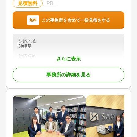
談可 / 事務所面談可
見積無料
PR
この事務所を含めて一括見積をする
無料
対応地域
沖縄県
対応業務
さらに表示
遺産分割 / 相続税申告
対応体制
事務所の詳細を見る
初回相談無料