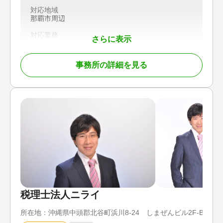
お客様一人ひとりの状況や将来設計に寄り添い、安
対応地域
心して手続きを進めていただける体制を整えていま
那覇市周辺
す。
対応業務
さらに表示
相続トラブル（弁護士相談）
【選ばれる理由】
・相続・登記に強い司法書士が対応
・電話、メール、LINEによるスピーディーなレスポ
事務所の詳細を見る
ンス
・事前に確認できる明瞭な料金体系
・会計事務所グループならではのワンストップ対応
・相続から生前対策、事業承継まで幅広く相談可能
登記に関する不安や疑問がございましたら、まずは
お気軽にご相談ください。
対応地域
東京都、神奈川県、千葉県、埼玉県
対応業務
相続登記 / 相続手続き / 事業承継
税理士法人ニライ
対応体制
所在地：
沖縄県中頭郡北谷町浜川8-24 しまぜんビル2F-B（コ
電話相談可 / 訪問可 / 初回相談無料 / オンライン面