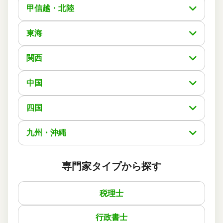
甲信越・北陸
依頼に至った経緯
不動産名義変更するのに、3件のうちの最初の連絡での対
東海
応等の雰囲気や話し方がめっちゃ良くて、スグ即決し手続
きを開始してもらう中、とてもわかりやすく説明と共に連
絡は随時、不安を抱く事なく、手続きをして頂いてるのに
関西
とても感謝しております。
また、知人にも紹介をさせて頂こうとも思っております。
中国
実際に依頼した感想
経緯と同様なのですが、本当話しやすくまたわからない事
四国
は答えていただける、またこれが私達素人からしたら本当
に安心出来、今後、私の周りにも是非是非紹介をしたいぐ
らいです！
九州・沖縄
最高点を私達家族は付けます！
専門家タイプから探す
この口コミの事務所詳細をみる
税理士
50代 男性(東京都)
4
行政書士