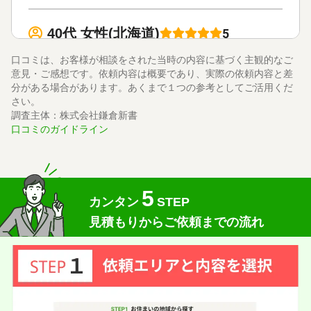
40代 女性(北海道)
5
法務テーラー司法書士事務所
ご利用事務所名
口コミは、お客様が相談をされた当時の内容に基づく主観的なご
5
5
5
話しやすさ
説明のわかりやすさ
対応スピード
意見・ご感想です。依頼内容は概要であり、実際の依頼内容と差
5
価格の妥当性
分がある場合があります。あくまで１つの参考としてご活用くだ
さい。
相続放棄
10万円
依頼内容
依頼金額
調査主体：株式会社鎌倉新書
2026/06/12
ご利用時期
口コミのガイドライン
依頼に至った経緯
突然、叔父の相続放棄手続きが必要になり
5
相談しました。
カンタン
STEP
とても丁寧に説明してくれて、親身になって話を聞いてく
見積もりからご依頼までの流れ
れました。
実際に依頼した感想
メールでのやりとりでしたが、すぐ返信がきて相談の日に
ちなどスムーズに決まりました。