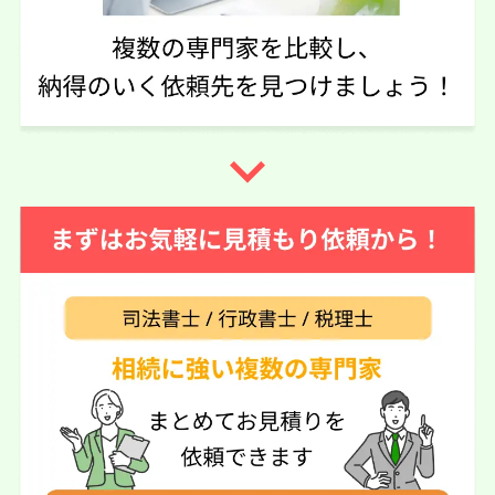
すく説明してもらったのと家から近いので決めました。
実際に依頼した感想
立ち居振る舞いが穏やかな感じがして相談がしやすい（質
問すると真摯に答えてくれました）
navigate_next
この口コミの事務所詳細をみる
60代 女性(福島県)
5
相続センター郡山（司法書士はちの
ご利用事務所名
き法務事務所）
5
5
5
話しやすさ
説明のわかりやすさ
対応スピード
5
価格の妥当性
相続放棄
10万円
依頼内容
依頼金額
2026/04/26
ご利用時期
依頼に至った経緯