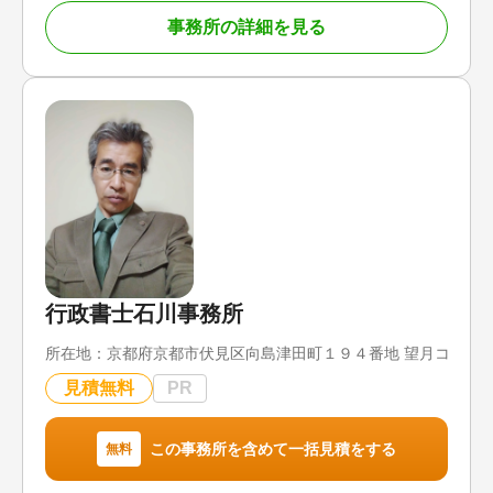
おこなう税理士によって納税額が大きく変わってし
事務所の詳細を見る
まうこともあるため、申告数の実績は税理士のノウ
ハウそのものと考えていますので、とてもご安心い
ただけると思います。
当事務所は、全国の相続の相談に対応しています。
また、相続手続きはとても複雑なため、ほかの士業
とも連携しながら銀行や不動産の名義変更などお客
様の負担を最小限に留める努力をしています。
心配な税理士報酬も、初回のご相談の段階で提示さ
せていただきますし、「どのくらい相続税がかかる
のだろう…」といった不安も、相続税簡易診断を利
用すれば、財産の概算評価と相続税の計算も行うこ
行政書士石川事務所
とが可能ですので、ご安心いただけることと思いま
す。
所在地：
京都府京都市伏見区向島津田町１９４番地 望月コーポ
平日の9:00から18:00まで受け付けていますが、相
見積無料
PR
続人の都合で土日の対応を希望される場合には、土
日での対応も可能ですので、ぜひご相談ください。
この事務所を含めて一括見積をする
無料
対応地域