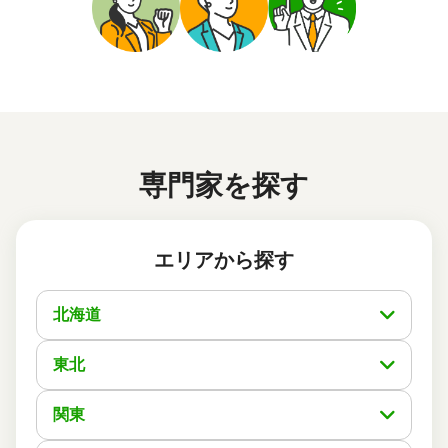
依頼に至った経緯
ホームページや評価コメントにより安心して依頼出来る事
務所であると感じた。
実際に依頼した感想
電話、メールのやり取りに於いて、丁寧で分かり易い説明
を頂いた。当方の質問、懸念点にも迅速に対応して頂きま
した。
専門家を探す
この口コミの事務所詳細をみる
エリアから探す
50代 女性(大阪府)
5
司法書士法人リエゾン
ご利用事務所名
北海道
5
5
5
話しやすさ
説明のわかりやすさ
対応スピード
5
価格の妥当性
東北
相続登記
6万円
依頼内容
依頼金額
2026/04/07
関東
ご利用時期