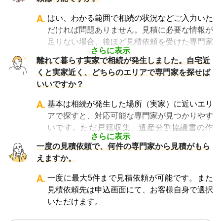
A.
はい、わかる範囲で相続の状況などご入力いた
だければ問題ありません。見積に必要な情報が
足りない場合、後ほど見積依頼を受けた専門家
さらに表示
からヒアリングさせていただきます。
離れて暮らす実家で相続が発生しました。自宅近
くと実家近く、どちらのエリアで専門家を探せば
いいですか？
A.
基本は相続が発生した場所（実家）に近いエリ
アで探すと、対応可能な専門家が見つかりやす
いです。ただ戸籍収集、遺産分割協議書の作
さらに表示
成、相続登記、相続税申告などは場所に関係な
一度の見積依頼で、何件の専門家から見積がもら
く対応が可能ですので、どちらのエリアでも大
えますか。
丈夫です。
A.
一度に最大5件まで見積依頼が可能です。また
見積依頼先は申込画面にて、お客様自身で選択
いただけます。