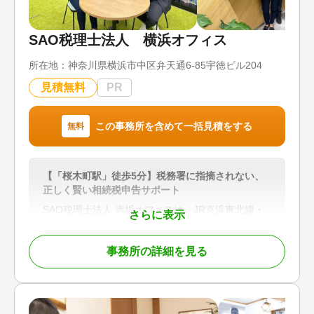
SAO税理士法人 横浜オフィス
所在地：
神奈川県横浜市中区弁天通6-85宇徳ビル204
見積無料
PR
この事務所を含めて一括見積をする
無料
【「桜木町駅」徒歩5分】税務署に指摘されない、
正しく賢い相続税申告サポート
SAO税理士法人 赤坂オフィスは、JR京浜東北線・
さらに表示
根岸線「桜木町駅」徒歩5分の利便性に加え、平日9
時～21時まで営業、土日祝も予約対応可能な柔軟な
事務所の詳細を見る
体制で、相続税申告を中心に幅広い相続サポートを
行っています。
当事務所は、相続税申告に精通した少数精鋭の税理
士が在籍。障害を持つ相続人がいる場合や、遺産分