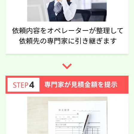
実際に依頼した感想
メールでのやり取りなので、相手の時間によって返信がこ
なかったりする、待ちが長い
この口コミの事務所詳細をみる
navigate_next
40代 女性(奈良県)
4.75
司法書士法人橋本事務所
ご利用事務所名
5
5
5
話しやすさ
説明のわかりやすさ
対応スピード
4
価格の妥当性
相続放棄
50万円
依頼内容
依頼金額
2026/05/01
ご利用時期
依頼に至った経緯
他の事務所も見積依頼させていただきました。相続放棄が
大人数のため対面で相談出来るところにしました。