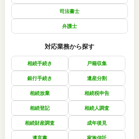
備後町士総合事務所
ご利用事務所名
4
4
4
話しやすさ
説明のわかりやすさ
対応スピード
司法書士
4
価格の妥当性
相続登記
8万円
依頼内容
依頼金額
弁護士
2026/03/08
ご利用時期
対応業務から探す
依頼に至った経緯
亡くなった父の相続について相談させて頂いて、不動産の
相続手続き
戸籍収集
相続登記をお願いしました。
メールで手続きに必要な書類を教えて頂いて、見積金額も
他の司法書士よりも安くて良かったです。
銀行手続き
遺産分割
実際に依頼した感想
相続放棄
相続税申告
説明が分かりやすく、質問にもスピーディーに返信して頂
いて助かりました。
相続登記
相続人調査
この口コミの事務所詳細をみる
相続財産調査
成年後見
遺言書
家族信託