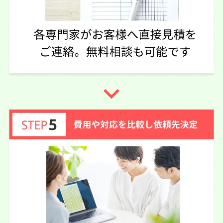
実際に依頼した感想
優しい先生で相談しやすく、対応も早いです。とてもいい
事務所です。
この口コミの事務所詳細をみる
navigate_next
60代 女性(愛媛県)
4.25
司法書士法人南海リーガル
ご利用事務所名
5
4
4
話しやすさ
説明のわかりやすさ
対応スピード
4
価格の妥当性
相続放棄
12万円
依頼内容
依頼金額
2026/05/08
ご利用時期
依頼に至った経緯
依頼先の連絡をいただいたのが1件だけでした。
比べることがなく相談させていただいたのですがわかりや