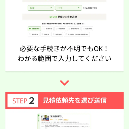
この口コミの事務所詳細をみる
50代 女性(東京都)
5
司法書士みその法務事務所
ご利用事務所名
5
5
5
話しやすさ
説明のわかりやすさ
対応スピード
5
価格の妥当性
相続登記
10万円
依頼内容
依頼金額
2026/06/06
ご利用時期
navigate_next
依頼に至った経緯
亡くなった父が相続登記で3社紹介して頂きました。今回
選んだ法務事務所は、費用もお安かったし、分かり易く説
明もして頂いたので選びました。
実際に依頼した感想
とても感じの良い先生で、相続人の母が近々入院する予定
である事を伝えたら、面談なしで電話確認のみでの相続登
記手続きをして頂ける事になりました。母に無理させられ