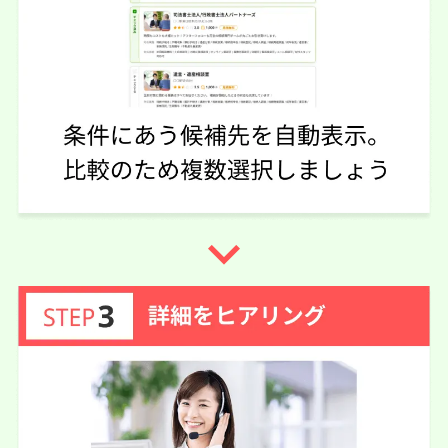
なかったので大変助かりました。
この口コミの事務所詳細をみる
50代 女性(千葉県)
3.75
弁護士法人グラディアトル法律事務
ご利用事務所名
所 新潟オフィス
4
5
3
話しやすさ
説明のわかりやすさ
対応スピード
navigate_next
3
価格の妥当性
相続手続き
5万円
依頼内容
依頼金額
2026/05/19
ご利用時期
依頼に至った経緯
グダグダな遺産相続の話をきちんと聞いてくれて、相手の
おかしいところを指摘してくれた。そのおかげで目が覚め
たような気分になって、相手の毒に染まっていたのが自分
達は間違ってないともう一度戦う気力になれた