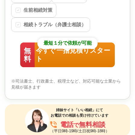
生前相続対策
相続トラブル（弁護士相談）
最短１分で依頼が可能
無
今すぐ一括見積りスター
料
ト
※司法書士、行政書士、税理士など、対応可能な士業から
見積が届きます
姉妹サイト「いい相続」にて
お電話での相談も受け付けています
phone_in_talk
電話
無料相談
で
（平日9時-19時/土日祝9時-18時）