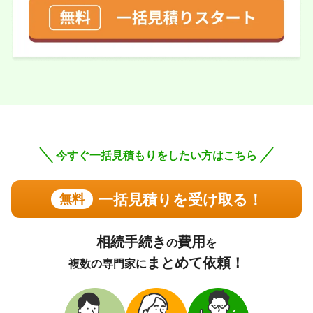
メールのやり取りから実際に面会するまで とても親切丁
寧に応対していただきました。
実際に依頼した感想
とても優しく、話しやすい先生で、分からないことだらけ
でしたが、とても親切に分かりやすく説明して頂きまし
た。
この口コミの事務所詳細をみる
今すぐ一括見積もりをしたい方はこちら
60代 男性(兵庫県)
4.75
一括見積りを受け取る！
無料
司法書士法人中央事務所
ご利用事務所名
5
5
5
話しやすさ
説明のわかりやすさ
対応スピード
4
価格の妥当性
相続手続き
費用
の
を
相続登記
12万円
依頼内容
依頼金額
まとめて依頼！
複数の専門家に
2026/04/08
ご利用時期