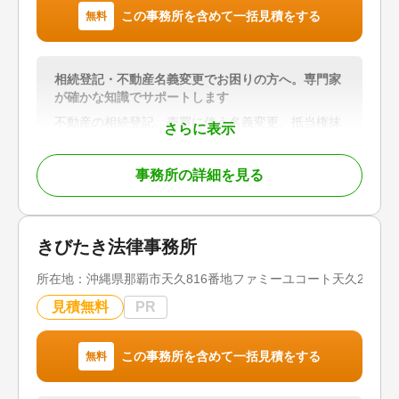
この事務所を含めて一括見積をする
無料
相続登記・不動産名義変更でお困りの方へ。専門家
が確かな知識でサポートします
不動産の相続登記、売買に伴う名義変更、抵当権抹
さらに表示
消登記など、不動産登記に関するお悩みに幅広く対
応しています。
事務所の詳細を見る
「何から始めればよいかわからない」
「相続手続きとあわせて登記も相談したい」
「事業承継に伴う不動産の名義変更を進めたい」
きびたき法律事務所
そのようなお客様に対し、相続・登記に精通した司
所在地：
沖縄県那覇市天久816番地ファミーユコート天久203号
法書士が状況を丁寧に整理し、必要な手続きと解決
までの道筋をわかりやすくご案内します。
見積無料
PR
「三聖トラスト会計事務所」グループの一員とし
て、登記手続きにとどまらず、相続手続き、生前対
この事務所を含めて一括見積をする
無料
策、税務に関するご相談まで、各分野の専門家と連
携しながらワンストップでサポートいたします。