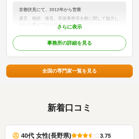
山梨県全域、東京都・神奈川県も地域によっては対
応可能。
京都伏見にて、2012年から営業
対応業務
遺言、相続、後見、死後事務等全般に関して協力し
遺言書 / 遺産分割 / 相続税申告 / 相続手続き / 銀行
たいと考えております。
さらに表示
手続き
まずは電話で、現状とこれからのご意向を聞かせて
対応体制
事務所の詳細を見る
ください、それから面談によりすすめましょう。
電話相談可 / 訪問可 / 女性スタッフ対応可 / 土日相
談可 / 18時以降相談可 / オンライン面談可 / 事務所
報酬の目安はありますが、個別具体的に考慮して決
面談可
定いたします。
全国の専門家一覧を見る
対応地域
京都、滋賀、大阪
対応業務
遺言書 / 遺産分割 / 相続財産調査 / 成年後見 / 相続
手続き / 銀行手続き / 戸籍収集 / 相続人調査
新着口コミ
40代 女性(長野県)
3.75