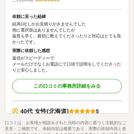
依頼に至った経緯
結局1社しかお見積りがきませんでした
他に選択肢はありませんでしたが
返答も早く、親切に教えてくださったりと対応はとても良
かったです。
実際に依頼した感想
返信がスピーディーで
メールだけでなくお電話にて口頭で説明をしてくださった
りと安心しました。
この口コミの事務所詳細をみる
40代 女性(北海道)
5
法務テーラー司法書士事務所
ご利用事務所名
口コミは、お客様が相談をされた当時の内容に基づく主観的なご
5
5
5
話しやすさ
説明のわかりやすさ
対応スピード
意見・ご感想です。依頼内容は概要であり、実際の依頼内容と差
5
価格の妥当性