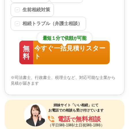
生前相続対策
相続トラブル（弁護士相談）
最短１分で依頼が可能
無
今すぐ一括見積りスター
料
ト
※司法書士、行政書士、税理士など、対応可能な士業から
見積が届きます
姉妹サイト「いい相続」にて
お電話での相談も受け付けています
phone_in_talk
電話
無料相談
で
（平日9時-19時/土日祝9時-18時）