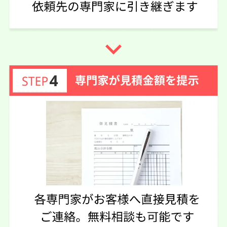
navigate_next
40代 女性(奈良県)
4.75
司法書士法人橋本事務所
ご利用事務所名
5
5
5
話しやすさ
説明のわかりやすさ
対応スピード
4
価格の妥当性
相続放棄
50万円
依頼内容
依頼金額
2026/05/01
ご利用時期
依頼に至った経緯
他の事務所も見積依頼させていただきました。相続放棄が
大人数のため対面で相談出来るところにしました。
実際に依頼した感想
優しい先生で相談しやすく、対応も早いです。とてもいい
事務所です。
この口コミの事務所詳細をみる