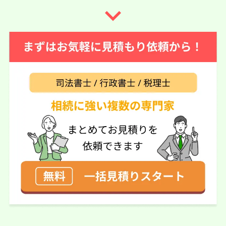
navigate_next
この口コミの事務所詳細をみる
60代 女性(福島県)
5
相続センター郡山（司法書士はちの
ご利用事務所名
き法務事務所）
5
5
5
話しやすさ
説明のわかりやすさ
対応スピード
5
価格の妥当性
相続放棄
10万円
依頼内容
依頼金額
2026/04/26
ご利用時期
依頼に至った経緯
メールのやり取りから実際に面会するまで とても親切丁
寧に応対していただきました。
実際に依頼した感想
とても優しく、話しやすい先生で、分からないことだらけ
でしたが、とても親切に分かりやすく説明して頂きまし
た。