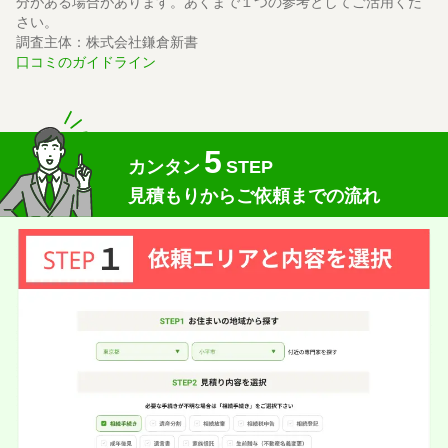
分がある場合があります。あくまで１つの参考としてご活用くだ
さい。
相続放棄
10万円
依頼内容
依頼金額
調査主体：株式会社鎌倉新書
2026/06/12
ご利用時期
口コミのガイドライン
依頼に至った経緯
突然、叔父の相続放棄手続きが必要になり
5
相談しました。
カンタン
STEP
とても丁寧に説明してくれて、親身になって話を聞いてく
見積もりからご依頼までの流れ
れました。
実際に依頼した感想
メールでのやりとりでしたが、すぐ返信がきて相談の日に
ちなどスムーズに決まりました。
この口コミの事務所詳細をみる
50代 女性(東京都)
5
司法書士みその法務事務所
ご利用事務所名