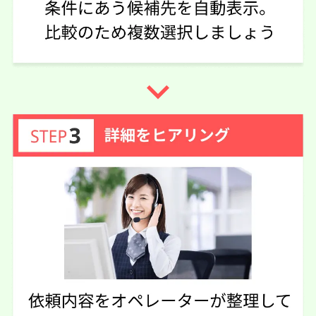
50代 女性(千葉県)
3.75
弁護士法人グラディアトル法律事務
ご利用事務所名
所 新潟オフィス
4
5
3
話しやすさ
説明のわかりやすさ
対応スピード
navigate_next
3
価格の妥当性
相続手続き
5万円
依頼内容
依頼金額
2026/05/19
ご利用時期
依頼に至った経緯
グダグダな遺産相続の話をきちんと聞いてくれて、相手の
おかしいところを指摘してくれた。そのおかげで目が覚め
たような気分になって、相手の毒に染まっていたのが自分
達は間違ってないともう一度戦う気力になれた
実際に依頼した感想
メールでのやり取りなので、相手の時間によって返信がこ
なかったりする、待ちが長い
この口コミの事務所詳細をみる