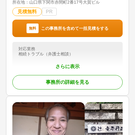
所在地：
山口県下関市赤間町2番17号大賀ビル
談可 / 事務所面談可
木津川市、相楽郡精華町、和束町、笠置町、南山城
村、綴喜郡井手町、綴喜郡宇治田原町、京田辺市、
見積無料
PR
城陽市、宇治市、奈良市、生駒市、大和郡山市、天
理市、伊賀市
【営業時間】
この事務所を含めて一括見積をする
無料
平日8:30〜17:15、土曜日8:30〜17:15
対応地域
対応業務
木津川市、相楽郡精華町、和束町、笠置町、南山城
相続トラブル（弁護士相談）
村、綴喜郡井手町、綴喜郡宇治田原町、京田辺市、
城陽市、宇治市、奈良市、生駒市、大和郡山市、天
さらに表示
理市、伊賀市
対応業務
事務所の詳細を見る
遺言書 / 遺産分割 / 生前贈与 / 相続財産調査 / 相続
税申告 / 相続手続き / 銀行手続き / 戸籍収集 / 相続
税対策
対応体制
訪問可 / 初回相談無料