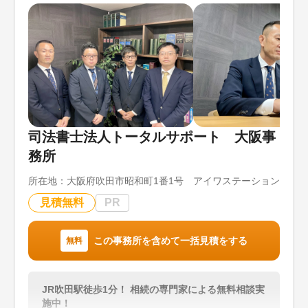
お困りごとがございましたら、当事務所に何なりと
ご相談、お任せください。
【アクセス】JR高島駅から徒歩10分
【営業時間】9時から18時
対応地域
岡山県全域、兵庫県赤穂市、相生市
司法書士法人トータルサポート 大阪事
対応業務
務所
遺言書 / 遺産分割 / 相続財産調査 / 相続手続き / 銀
行手続き / 戸籍収集 / 相続人調査
所在地：
大阪府吹田市昭和町1番1号 アイワステーションビル
対応体制
見積無料
PR
電話相談可 / 訪問可 / 土日相談可 / 初回相談無料 /
18時以降相談可 / オンライン面談可
この事務所を含めて一括見積をする
無料
JR吹田駅徒歩1分！ 相続の専門家による無料相談実
施中！