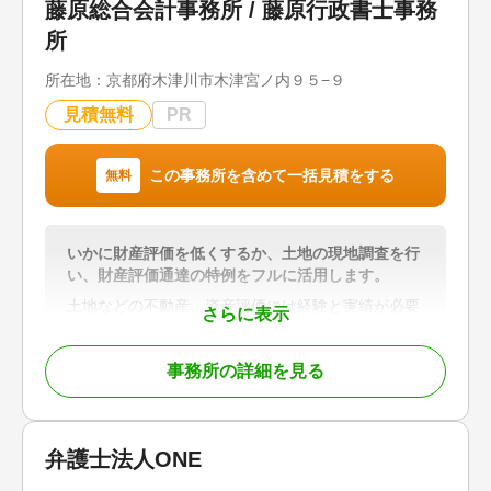
藤原総合会計事務所 / 藤原行政書士事務
お客様一人ひとりの状況や将来設計に寄り添い、安
心して手続きを進めていただける体制を整えていま
所
す。
所在地：
京都府木津川市木津宮ノ内９５−９
【選ばれる理由】
見積無料
PR
・相続・登記に強い司法書士が対応
・電話、メール、LINEによるスピーディーなレスポ
ンス
この事務所を含めて一括見積をする
無料
・事前に確認できる明瞭な料金体系
・会計事務所グループならではのワンストップ対応
・相続から生前対策、事業承継まで幅広く相談可能
いかに財産評価を低くするか、土地の現地調査を行
登記に関する不安や疑問がございましたら、まずは
い、財産評価通達の特例をフルに活用します。
お気軽にご相談ください。
土地などの不動産、資産評価には経験と実績が必要
さらに表示
です。相続業務に精通した税理士として相続税務支
対応地域
援協会に加入しています。
東京都、神奈川県、千葉県、埼玉県
事務所の詳細を見る
相続税試算、遺言書作成、贈与税申告、会社設立、
節税対策、相続税申告は、相続税に強い税理士にお
対応業務
任せください。
相続登記 / 相続手続き / 事業承継
故人の笑顔を大切なご遺族に相続できるよう、真心
弁護士法人ONE
対応体制
を込めて相談を承ります。
電話相談可 / 訪問可 / 初回相談無料 / オンライン面
【対応地域】