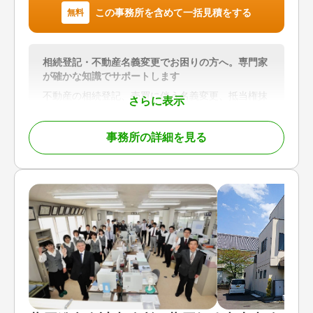
この事務所を含めて一括見積をする
無料
相続登記・不動産名義変更でお困りの方へ。専門家
が確かな知識でサポートします
不動産の相続登記、売買に伴う名義変更、抵当権抹
さらに表示
消登記など、不動産登記に関するお悩みに幅広く対
応しています。
事務所の詳細を見る
「何から始めればよいかわからない」
「相続手続きとあわせて登記も相談したい」
「事業承継に伴う不動産の名義変更を進めたい」
そのようなお客様に対し、相続・登記に精通した司
法書士が状況を丁寧に整理し、必要な手続きと解決
までの道筋をわかりやすくご案内します。
「三聖トラスト会計事務所」グループの一員とし
て、登記手続きにとどまらず、相続手続き、生前対
策、税務に関するご相談まで、各分野の専門家と連
携しながらワンストップでサポートいたします。