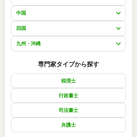
とても感謝しております。
また、知人にも紹介をさせて頂こうとも思っております。
中国
実際に依頼した感想
経緯と同様なのですが、本当話しやすくまたわからない事
四国
は答えていただける、またこれが私達素人からしたら本当
に安心出来、今後、私の周りにも是非是非紹介をしたいぐ
らいです！
九州・沖縄
最高点を私達家族は付けます！
専門家タイプから探す
この口コミの事務所詳細をみる
税理士
50代 男性(東京都)
4
行政書士
備後町士総合事務所
ご利用事務所名
4
4
4
話しやすさ
説明のわかりやすさ
対応スピード
司法書士
4
価格の妥当性
相続登記
8万円
依頼内容
依頼金額
弁護士
2026/03/08
ご利用時期