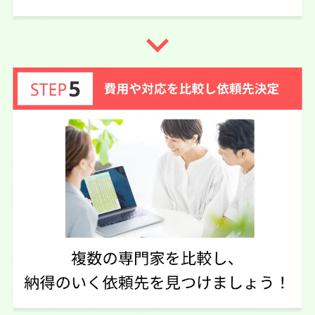
navigate_next
60代 女性(愛媛県)
4.25
司法書士法人南海リーガル
ご利用事務所名
5
4
4
話しやすさ
説明のわかりやすさ
対応スピード
4
価格の妥当性
相続放棄
12万円
依頼内容
依頼金額
2026/05/08
ご利用時期
依頼に至った経緯
依頼先の連絡をいただいたのが1件だけでした。
比べることがなく相談させていただいたのですがわかりや
すく説明してもらったのと家から近いので決めました。
実際に依頼した感想
立ち居振る舞いが穏やかな感じがして相談がしやすい（質
問すると真摯に答えてくれました）