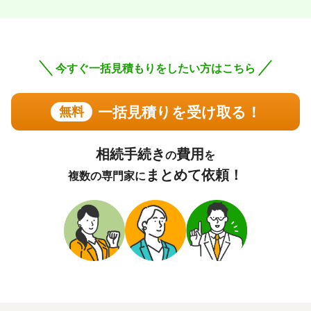
この口コミの事務所詳細をみる
今すぐ一括見積もりをしたい方はこちら
60代 男性(兵庫県)
4.75
一括見積りを受け取る！
無料
司法書士法人中央事務所
ご利用事務所名
5
5
5
話しやすさ
説明のわかりやすさ
対応スピード
4
価格の妥当性
相続手続き
費用
の
を
相続登記
12万円
依頼内容
依頼金額
まとめて依頼！
複数の専門家に
2026/04/08
ご利用時期
依頼に至った経緯
ホームページや評価コメントにより安心して依頼出来る事
務所であると感じた。
実際に依頼した感想
電話、メールのやり取りに於いて、丁寧で分かり易い説明
を頂いた。当方の質問、懸念点にも迅速に対応して頂きま