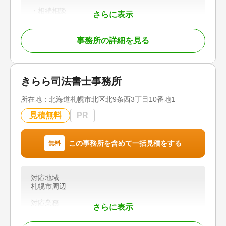
・相続相談
さらに表示
・税金対策
・遺言作成
事務所の詳細を見る
・家族信託
・不動産売却
【対応地域】大阪府下全域、兵庫県、京都府
きらら司法書士事務所
【営業時間】平日9:00～18:00 土日祝は事前予約
で対応可
所在地：
北海道札幌市北区北9条西3丁目10番地1
見積無料
PR
対応地域
大阪府下全域、兵庫県、京都府
対応業務
この事務所を含めて一括見積をする
無料
遺言書 / 遺産分割 / 相続登記 / 相続放棄 / 成年後見 /
家族信託 / 相続手続き / 銀行手続き / 戸籍収集 / 相
続人調査 / 生前贈与（不動産名義変更）
対応地域
札幌市周辺
対応体制
女性スタッフ対応可 / 土日相談可 / 初回相談無料 /
対応業務
事務所面談可
さらに表示
遺言書 / 遺産分割 / 相続財産調査 / 相続登記 / 成年
後見 / 相続手続き / 銀行手続き / 戸籍収集 / 相続人