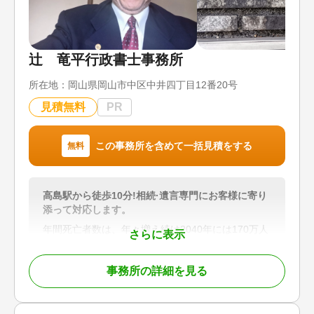
辻󠄀 竜平行政書士事務所
所在地：
岡山県岡山市中区中井四丁目12番20号
見積無料
PR
この事務所を含めて一括見積をする
無料
高島駅から徒歩10分!相続·遺言専門にお客様に寄り
添って対応します。
年間死亡者数は、年々増え続け2040年には170万人
さらに表示
になると推計されています。相続· 遺言はますます
重要になってきます。当事務所は、自筆証書遺言原
事務所の詳細を見る
案作成 、戸籍収集等の遺言·相続業務だけでなく身
元保証も行っております。
施設入居の際の身元保証 、葬儀·供養の手配のサー
ビスと死後事務も行っております。