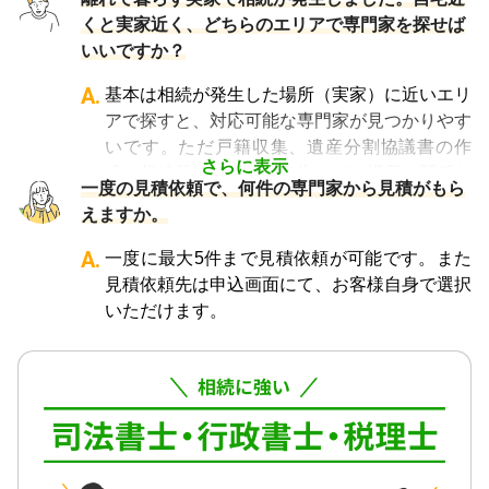
くと実家近く、どちらのエリアで専門家を探せば
いいですか？
A.
基本は相続が発生した場所（実家）に近いエリ
アで探すと、対応可能な専門家が見つかりやす
いです。ただ戸籍収集、遺産分割協議書の作
さらに表示
成、相続登記、相続税申告などは場所に関係な
一度の見積依頼で、何件の専門家から見積がもら
く対応が可能ですので、どちらのエリアでも大
えますか。
丈夫です。
A.
一度に最大5件まで見積依頼が可能です。また
見積依頼先は申込画面にて、お客様自身で選択
いただけます。