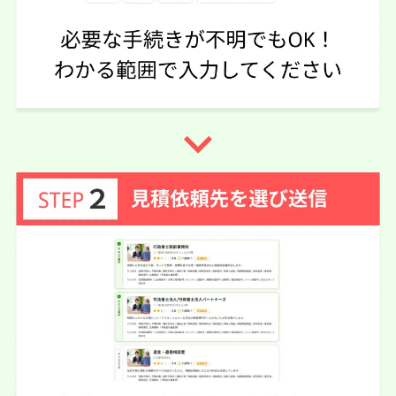
5
5
5
話しやすさ
説明のわかりやすさ
対応スピード
5
価格の妥当性
相続登記
10万円
依頼内容
依頼金額
2026/06/06
ご利用時期
navigate_next
依頼に至った経緯
亡くなった父が相続登記で3社紹介して頂きました。今回
選んだ法務事務所は、費用もお安かったし、分かり易く説
明もして頂いたので選びました。
実際に依頼した感想
とても感じの良い先生で、相続人の母が近々入院する予定
である事を伝えたら、面談なしで電話確認のみでの相続登
記手続きをして頂ける事になりました。母に無理させられ
なかったので大変助かりました。
この口コミの事務所詳細をみる