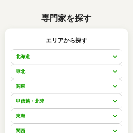
した。
専門家を探す
この口コミの事務所詳細をみる
エリアから探す
50代 女性(大阪府)
5
司法書士法人リエゾン
ご利用事務所名
北海道
5
5
5
話しやすさ
説明のわかりやすさ
対応スピード
5
価格の妥当性
東北
相続登記
6万円
依頼内容
依頼金額
2026/04/07
関東
ご利用時期
甲信越・北陸
依頼に至った経緯
不動産名義変更するのに、3件のうちの最初の連絡での対
東海
応等の雰囲気や話し方がめっちゃ良くて、スグ即決し手続
きを開始してもらう中、とてもわかりやすく説明と共に連
絡は随時、不安を抱く事なく、手続きをして頂いてるのに
関西