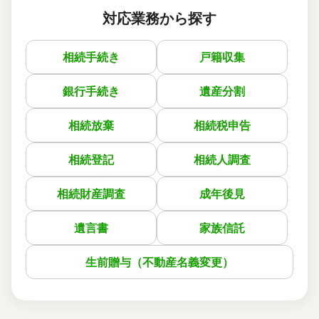
対応業務から探す
依頼に至った経緯
亡くなった父の相続について相談させて頂いて、不動産の
相続手続き
戸籍収集
相続登記をお願いしました。
メールで手続きに必要な書類を教えて頂いて、見積金額も
他の司法書士よりも安くて良かったです。
銀行手続き
遺産分割
実際に依頼した感想
相続放棄
相続税申告
説明が分かりやすく、質問にもスピーディーに返信して頂
いて助かりました。
相続登記
相続人調査
この口コミの事務所詳細をみる
相続財産調査
成年後見
遺言書
家族信託
生前贈与（不動産名義変更）