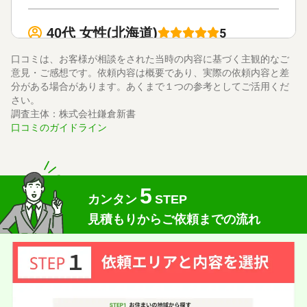
40代 女性(北海道)
5
法務テーラー司法書士事務所
ご利用事務所名
口コミは、お客様が相談をされた当時の内容に基づく主観的なご
5
5
5
話しやすさ
説明のわかりやすさ
対応スピード
意見・ご感想です。依頼内容は概要であり、実際の依頼内容と差
5
価格の妥当性
分がある場合があります。あくまで１つの参考としてご活用くだ
さい。
相続放棄
10万円
依頼内容
依頼金額
調査主体：株式会社鎌倉新書
2026/06/12
ご利用時期
口コミのガイドライン
依頼に至った経緯
突然、叔父の相続放棄手続きが必要になり
5
相談しました。
カンタン
STEP
とても丁寧に説明してくれて、親身になって話を聞いてく
見積もりからご依頼までの流れ
れました。
実際に依頼した感想
メールでのやりとりでしたが、すぐ返信がきて相談の日に
ちなどスムーズに決まりました。