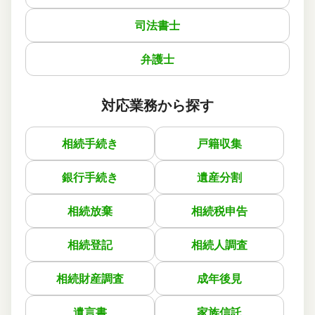
備後町士総合事務所
ご利用事務所名
4
4
4
話しやすさ
説明のわかりやすさ
対応スピード
司法書士
4
価格の妥当性
相続登記
8万円
依頼内容
依頼金額
弁護士
2026/03/08
ご利用時期
対応業務から探す
依頼に至った経緯
亡くなった父の相続について相談させて頂いて、不動産の
相続手続き
戸籍収集
相続登記をお願いしました。
メールで手続きに必要な書類を教えて頂いて、見積金額も
他の司法書士よりも安くて良かったです。
銀行手続き
遺産分割
実際に依頼した感想
相続放棄
相続税申告
説明が分かりやすく、質問にもスピーディーに返信して頂
いて助かりました。
相続登記
相続人調査
この口コミの事務所詳細をみる
相続財産調査
成年後見
遺言書
家族信託