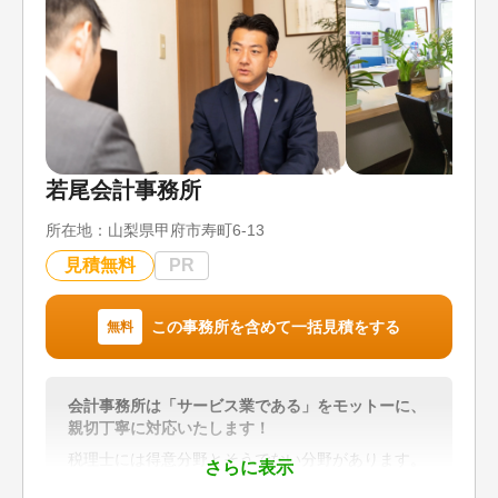
割が難航しているケースなど、複雑な相続案件にも
豊富な経験をもって対応しています。また、弁護士
や司法書士など隣接士業とも連携しており、登記や
年金手続きなど、相続に伴う煩雑な業務をワンスト
ップでサポートできるのも強みです。
対応地域
東京都、神奈川県、埼玉県、千葉県
若尾会計事務所
対応業務
所在地：
山梨県甲府市寿町6-13
遺産分割 / 相続財産調査 / 相続税申告 / 相続登記 /
生前贈与（不動産名義変更）
見積無料
PR
対応体制
電話相談可 / 訪問可 / 土日相談可 / 初回相談無料 /
この事務所を含めて一括見積をする
無料
18時以降相談可 / オンライン面談可 / 事務所面談可
会計事務所は「サービス業である」をモットーに、
親切丁寧に対応いたします！
税理士には得意分野とそうでない分野があります。
さらに表示
当事務所の相続税の申告件数は県内最大級。申告を