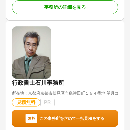
おこなう税理士によって納税額が大きく変わってし
事務所の詳細を見る
まうこともあるため、申告数の実績は税理士のノウ
ハウそのものと考えていますので、とてもご安心い
ただけると思います。
当事務所は、全国の相続の相談に対応しています。
また、相続手続きはとても複雑なため、ほかの士業
とも連携しながら銀行や不動産の名義変更などお客
様の負担を最小限に留める努力をしています。
心配な税理士報酬も、初回のご相談の段階で提示さ
せていただきますし、「どのくらい相続税がかかる
のだろう…」といった不安も、相続税簡易診断を利
用すれば、財産の概算評価と相続税の計算も行うこ
行政書士石川事務所
とが可能ですので、ご安心いただけることと思いま
す。
所在地：
京都府京都市伏見区向島津田町１９４番地 望月コーポ
平日の9:00から18:00まで受け付けていますが、相
見積無料
PR
続人の都合で土日の対応を希望される場合には、土
日での対応も可能ですので、ぜひご相談ください。
この事務所を含めて一括見積をする
無料
対応地域