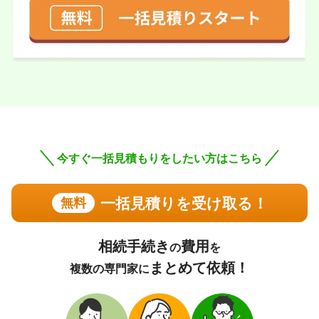
メールのやり取りから実際に面会するまで とても親切丁
寧に応対していただきました。
実際に依頼した感想
とても優しく、話しやすい先生で、分からないことだらけ
でしたが、とても親切に分かりやすく説明して頂きまし
た。
この口コミの事務所詳細をみる
今すぐ一括見積もりをしたい方はこちら
60代 男性(兵庫県)
4.75
一括見積りを受け取る！
無料
司法書士法人中央事務所
ご利用事務所名
5
5
5
話しやすさ
説明のわかりやすさ
対応スピード
4
価格の妥当性
相続手続き
費用
の
を
相続登記
12万円
依頼内容
依頼金額
まとめて依頼！
複数の専門家に
2026/04/08
ご利用時期