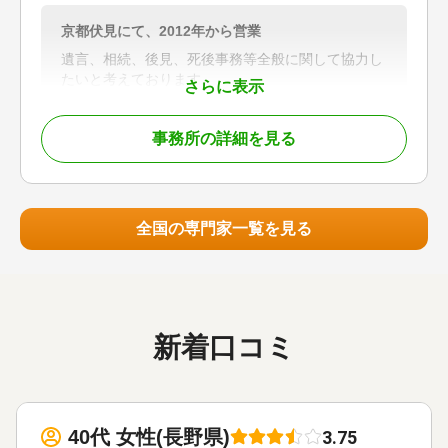
山梨県全域、東京都・神奈川県も地域によっては対
応可能。
京都伏見にて、2012年から営業
対応業務
遺言、相続、後見、死後事務等全般に関して協力し
遺言書 / 遺産分割 / 相続税申告 / 相続手続き / 銀行
たいと考えております。
さらに表示
手続き
まずは電話で、現状とこれからのご意向を聞かせて
対応体制
事務所の詳細を見る
ください、それから面談によりすすめましょう。
電話相談可 / 訪問可 / 女性スタッフ対応可 / 土日相
談可 / 18時以降相談可 / オンライン面談可 / 事務所
報酬の目安はありますが、個別具体的に考慮して決
面談可
定いたします。
全国の専門家一覧を見る
対応地域
京都、滋賀、大阪
対応業務
遺言書 / 遺産分割 / 相続財産調査 / 成年後見 / 相続
手続き / 銀行手続き / 戸籍収集 / 相続人調査
新着口コミ
40代 女性(長野県)
3.75