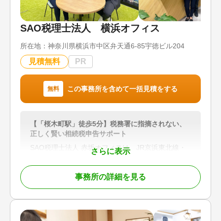
SAO税理士法人 横浜オフィス
所在地：
神奈川県横浜市中区弁天通6-85宇徳ビル204
見積無料
PR
この事務所を含めて一括見積をする
無料
【「桜木町駅」徒歩5分】税務署に指摘されない、
正しく賢い相続税申告サポート
SAO税理士法人 赤坂オフィスは、JR京浜東北線・
さらに表示
根岸線「桜木町駅」徒歩5分の利便性に加え、平日9
時～21時まで営業、土日祝も予約対応可能な柔軟な
事務所の詳細を見る
体制で、相続税申告を中心に幅広い相続サポートを
行っています。
当事務所は、相続税申告に精通した少数精鋭の税理
士が在籍。障害を持つ相続人がいる場合や、遺産分