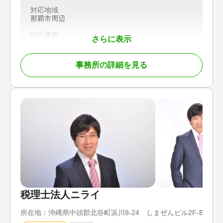
お客様一人ひとりの状況や将来設計に寄り添い、安
対応地域
心して手続きを進めていただける体制を整えていま
那覇市周辺
す。
対応業務
さらに表示
相続トラブル（弁護士相談）
【選ばれる理由】
・相続・登記に強い司法書士が対応
・電話、メール、LINEによるスピーディーなレスポ
事務所の詳細を見る
ンス
・事前に確認できる明瞭な料金体系
・会計事務所グループならではのワンストップ対応
・相続から生前対策、事業承継まで幅広く相談可能
登記に関する不安や疑問がございましたら、まずは
お気軽にご相談ください。
対応地域
東京都、神奈川県、千葉県、埼玉県
対応業務
相続登記 / 相続手続き / 事業承継
税理士法人ニライ
対応体制
所在地：
沖縄県中頭郡北谷町浜川8-24 しまぜんビル2F-B（コ
電話相談可 / 訪問可 / 初回相談無料 / オンライン面