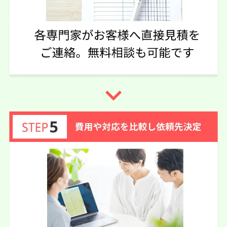
実際に依頼した感想
優しい先生で相談しやすく、対応も早いです。とてもいい
事務所です。
この口コミの事務所詳細をみる
navigate_next
60代 女性(愛媛県)
4.25
司法書士法人南海リーガル
ご利用事務所名
5
4
4
話しやすさ
説明のわかりやすさ
対応スピード
4
価格の妥当性
相続放棄
12万円
依頼内容
依頼金額
2026/05/08
ご利用時期
依頼に至った経緯
依頼先の連絡をいただいたのが1件だけでした。
比べることがなく相談させていただいたのですがわかりや