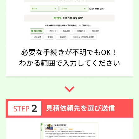
この口コミの事務所詳細をみる
50代 女性(東京都)
5
司法書士みその法務事務所
ご利用事務所名
5
5
5
話しやすさ
説明のわかりやすさ
対応スピード
5
価格の妥当性
相続登記
10万円
依頼内容
依頼金額
2026/06/06
ご利用時期
navigate_next
依頼に至った経緯
亡くなった父が相続登記で3社紹介して頂きました。今回
選んだ法務事務所は、費用もお安かったし、分かり易く説
明もして頂いたので選びました。
実際に依頼した感想
とても感じの良い先生で、相続人の母が近々入院する予定
である事を伝えたら、面談なしで電話確認のみでの相続登
記手続きをして頂ける事になりました。母に無理させられ