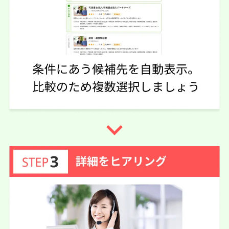
なかったので大変助かりました。
この口コミの事務所詳細をみる
50代 女性(千葉県)
3.75
弁護士法人グラディアトル法律事務
ご利用事務所名
所 新潟オフィス
4
5
3
話しやすさ
説明のわかりやすさ
対応スピード
navigate_next
3
価格の妥当性
相続手続き
5万円
依頼内容
依頼金額
2026/05/19
ご利用時期
依頼に至った経緯
グダグダな遺産相続の話をきちんと聞いてくれて、相手の
おかしいところを指摘してくれた。そのおかげで目が覚め
たような気分になって、相手の毒に染まっていたのが自分
達は間違ってないともう一度戦う気力になれた