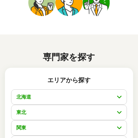
依頼に至った経緯
ホームページや評価コメントにより安心して依頼出来る事
務所であると感じた。
実際に依頼した感想
電話、メールのやり取りに於いて、丁寧で分かり易い説明
を頂いた。当方の質問、懸念点にも迅速に対応して頂きま
した。
専門家を探す
この口コミの事務所詳細をみる
エリアから探す
50代 女性(大阪府)
5
司法書士法人リエゾン
ご利用事務所名
北海道
5
5
5
話しやすさ
説明のわかりやすさ
対応スピード
5
価格の妥当性
東北
相続登記
6万円
依頼内容
依頼金額
2026/04/07
関東
ご利用時期