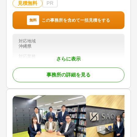
談可 / 事務所面談可
見積無料
PR
この事務所を含めて一括見積をする
無料
対応地域
沖縄県
対応業務
さらに表示
遺産分割 / 相続税申告
対応体制
事務所の詳細を見る
初回相談無料