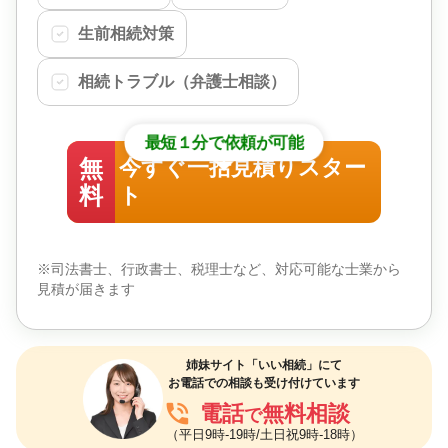
生前相続対策
相続トラブル（弁護士相談）
最短１分で依頼が可能
無
今すぐ一括見積りスター
料
ト
※司法書士、行政書士、税理士など、対応可能な士業から
見積が届きます
姉妹サイト「いい相続」にて
お電話での相談も受け付けています
phone_in_talk
電話
無料相談
で
（平日9時-19時/土日祝9時-18時）