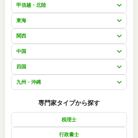
甲信越・北陸
依頼に至った経緯
不動産名義変更するのに、3件のうちの最初の連絡での対
東海
応等の雰囲気や話し方がめっちゃ良くて、スグ即決し手続
きを開始してもらう中、とてもわかりやすく説明と共に連
絡は随時、不安を抱く事なく、手続きをして頂いてるのに
関西
とても感謝しております。
また、知人にも紹介をさせて頂こうとも思っております。
中国
実際に依頼した感想
経緯と同様なのですが、本当話しやすくまたわからない事
四国
は答えていただける、またこれが私達素人からしたら本当
に安心出来、今後、私の周りにも是非是非紹介をしたいぐ
らいです！
九州・沖縄
最高点を私達家族は付けます！
専門家タイプから探す
この口コミの事務所詳細をみる
税理士
50代 男性(東京都)
4
行政書士