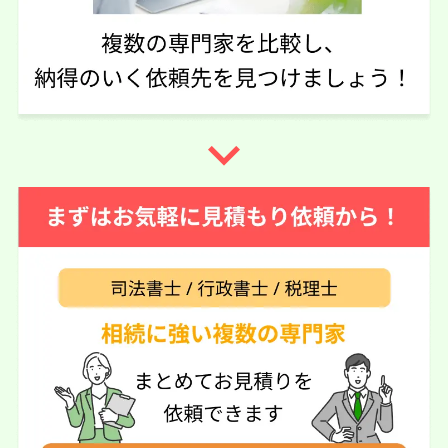
すく説明してもらったのと家から近いので決めました。
実際に依頼した感想
立ち居振る舞いが穏やかな感じがして相談がしやすい（質
問すると真摯に答えてくれました）
navigate_next
この口コミの事務所詳細をみる
60代 女性(福島県)
5
相続センター郡山（司法書士はちの
ご利用事務所名
き法務事務所）
5
5
5
話しやすさ
説明のわかりやすさ
対応スピード
5
価格の妥当性
相続放棄
10万円
依頼内容
依頼金額
2026/04/26
ご利用時期
依頼に至った経緯