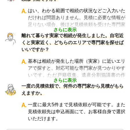
A.
はい、わかる範囲で相続の状況などご入力いた
だければ問題ありません。見積に必要な情報が
足りない場合、後ほど見積依頼を受けた専門家
さらに表示
からヒアリングさせていただきます。
離れて暮らす実家で相続が発生しました。自宅近
くと実家近く、どちらのエリアで専門家を探せば
いいですか？
A.
基本は相続が発生した場所（実家）に近いエリ
アで探すと、対応可能な専門家が見つかりやす
いです。ただ戸籍収集、遺産分割協議書の作
さらに表示
成、相続登記、相続税申告などは場所に関係な
一度の見積依頼で、何件の専門家から見積がもら
く対応が可能ですので、どちらのエリアでも大
えますか。
丈夫です。
A.
一度に最大5件まで見積依頼が可能です。また
見積依頼先は申込画面にて、お客様自身で選択
いただけます。