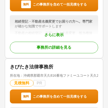
この事務所を含めて一括見積をする
無料
相続登記・不動産名義変更でお困りの方へ。専門家
が確かな知識でサポートします
不動産の相続登記、売買に伴う名義変更、抵当権抹
さらに表示
消登記など、不動産登記に関するお悩みに幅広く対
応しています。
事務所の詳細を見る
「何から始めればよいかわからない」
「相続手続きとあわせて登記も相談したい」
「事業承継に伴う不動産の名義変更を進めたい」
きびたき法律事務所
そのようなお客様に対し、相続・登記に精通した司
所在地：
沖縄県那覇市天久816番地ファミーユコート天久203号
法書士が状況を丁寧に整理し、必要な手続きと解決
までの道筋をわかりやすくご案内します。
見積無料
PR
「三聖トラスト会計事務所」グループの一員とし
て、登記手続きにとどまらず、相続手続き、生前対
この事務所を含めて一括見積をする
無料
策、税務に関するご相談まで、各分野の専門家と連
携しながらワンストップでサポートいたします。