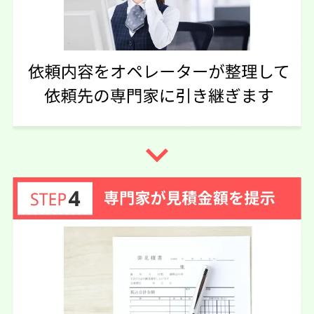
実際に依頼した感想
メールでのやり取りなので、相手の時間によって返信がこ
なかったりする、待ちが長い
この口コミの事務所詳細をみる
navigate_next
40代 女性(奈良県)
4.75
司法書士法人橋本事務所
ご利用事務所名
5
5
5
話しやすさ
説明のわかりやすさ
対応スピード
4
価格の妥当性
相続放棄
50万円
依頼内容
依頼金額
2026/05/01
ご利用時期
依頼に至った経緯
他の事務所も見積依頼させていただきました。相続放棄が
大人数のため対面で相談出来るところにしました。