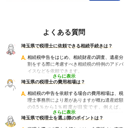
よくある質問
埼玉県で税理士に依頼できる相続手続きは？
A.
相続税申告をはじめ、相続財産の調査、遺産分
割をする際に考慮すべき相続税の特例のアドバ
イスなどを依頼できます。
さらに表示
・相続財産の調査
埼玉県の税理士の費用相場は？
・特例等を適用した申告の遺産分割協議書の作
成
A.
相続税の申告を依頼する場合の費用相場は、税
・相続税の申告や準確定申告
理士事務所により差がありますが概ね遺産総額
の0.5％から1％程度が目安です。例えば、
さらに表示
5,000万円の遺産であれば、25万円～50万円程
埼玉県で税理士を選ぶ際のポイントは？
度が目安となります。
相談料については、初回のみ無料・30分以内