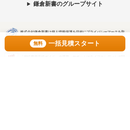
鎌倉新書のグループサイト
株式会社鎌倉新書は個人情報保護を目的にプライバシーマークを取
得しています。
一括見積スタート
無料
「相続費用見積ガイド」の運営、サポートはライフエンディング関
連の出版・インターネットビジネスを展開する株式会社鎌倉新書
一括見積スタート
（東証プライム上場、証券コード：6184）が行っています。
無料
トップ
利用規約
プライバシーポリシー
著作権・リンク・免責事項
運営会社
掲載問合せ
口コミガイド
Copyright(C) Kamakura Shinsho, Ltd. All Rights Reserved. 無断転載・剽窃禁止