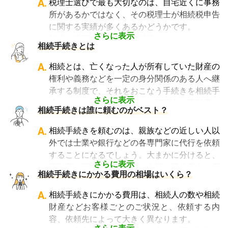
A.
税理士選びで最も大切なのは、自宅近くに事務
無料・30分から1時間あたり数千円の費用がか
所があるかではなく、その税理士が相続税申告
かる、などさまざまです。
に関する実績が多くあるかどうかです。
なお相続税の申告期限ギリギリに依頼をする
さらに表示
相続は税理士試験の必修科目でないことから、
相続手続きとは
と、特急料金が上乗せされるため、注意が必要
資格試験を取る時に選択していない税理士にと
です。
っては全くの専門外となります。
A.
相続とは、亡くなった人が所有していた財産の
「相続費用見積ガイド」では、
相続税申告に強
そのため相続税を専門に扱う税理士事務所や、
権利や義務などを一定の身分関係のある人へ継
い税理士に、無料で一括見積依頼が可能です
。
相続税申告の経験が豊富な税理士事務所を選ぶ
承する制度で、それをおこなう手続きを相続手
ご自身の状況ではいくら費用がかかるのか、ま
ことが、節税の面でもスムーズな手続きの面で
さらに表示
続きといいます。具体的には預貯金や不動産、
ずは見積を取り寄せてみましょう。
相続手続きは誰に頼むのがベスト？
も大変重要になります。
借金なども含めた亡くなった人の財産を配偶者
なお、自宅から離れた場所にある事務所であっ
や子どもなどの相続人に引き継ぐ手続きのこと
A.
相続手続きを頼むのは、親族などの近しい人以
ても、相続税申告の対応は可能です。
です。相続手続きが大変と言われるのは、その
外では士業や銀行などの各専門家に代行を依頼
「相続費用見積ガイド」では、
相続税申告に強
複雑さや手続きの多さにあります。加えて役所
することになるでしょう。大まかに分けると、
い税理士を多数掲載しており、無料で一括見積
や銀行などに出向くことも多いことから時間も
さらに表示
不動産に関する相続手続き全般は司法書士、戸
依頼が可能です
。ぜひご利用ください。
相続手続きにかかる費用の相場はいくら？
手間もかかります。専門家に任せればそういっ
籍謄本の収集、預貯金口座・車などの名義変更
た煩わしさを大幅に減らすことができます。
手続きを任せたい場合は行政書士、相続税申告
A.
相続手続きにかかる費用は、相続人の数や相続
や節税対策の検討は税理士、相続人の間で争い
財産などお客様ごとのご状況と、依頼する内
やトラブルになっている場合は弁護士というよ
容、依頼先によって大きく異なります。