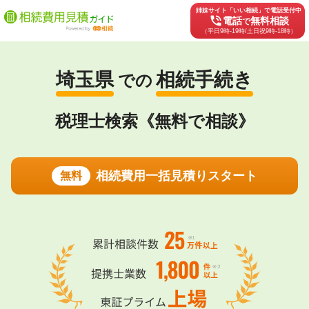
姉妹サイト「いい相続」で電話受付中
phone_in_talk
電話
無料相談
で
（平日9時-19時/土日祝9時-18時）
埼玉県
相続手続き
での
税理士検索《無料で相談》
相続費用一括見積りスタート
無料