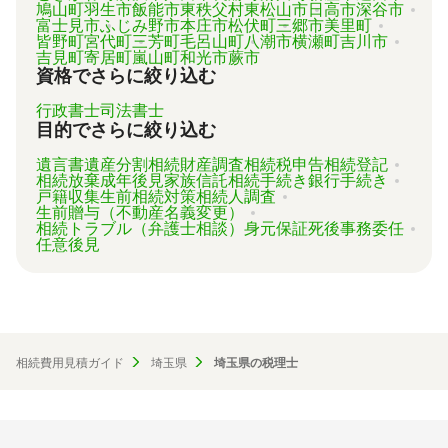
鳩山町
羽生市
飯能市
東秩父村
東松山市
日高市
深谷市
富士見市
ふじみ野市
本庄市
松伏町
三郷市
美里町
皆野町
宮代町
三芳町
毛呂山町
八潮市
横瀬町
吉川市
吉見町
寄居町
嵐山町
和光市
蕨市
資格でさらに絞り込む
行政書士
司法書士
目的でさらに絞り込む
遺言書
遺産分割
相続財産調査
相続税申告
相続登記
相続放棄
成年後見
家族信託
相続手続き
銀行手続き
戸籍収集
生前相続対策
相続人調査
生前贈与（不動産名義変更）
相続トラブル（弁護士相談）
身元保証
死後事務委任
任意後見
相続費用見積ガイド
埼玉県
埼玉県の税理士