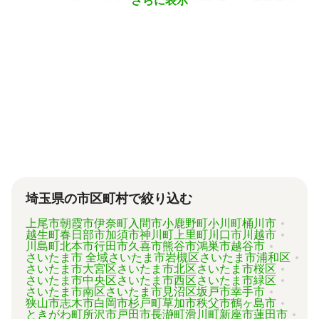
うに状況別に頼むのがベストです。
さらに表示
例えば参考価格として、行政書士に戸籍収集を
頼むと 2～3万円、遺産分割協議書の作成 5～
10万円、司法書士に相続登記を頼むと 6～8万
円などがあります。
代行業者各々のパッケージプランもあります
が、内容がバラバラで比較しづらく、自分に必
要な手続きに過不足がないか目安をつけること
が難しい状況です。
「相続費用見積ガイド」では、相続手続きに強
い専門家に、無料で一括見積依頼が可能です。
ご自身の状況ではいくら費用がかかるのか、ま
ずは見積を取り寄せてみましょう。
埼玉県の市区町村で絞り込む
上尾市
朝霞市
伊奈町
入間市
小鹿野町
小川町
桶川市
越生町
春日部市
加須市
神川町
上里町
川口市
川越市
川島町
北本市
行田市
久喜市
熊谷市
鴻巣市
越谷市
さいたま市 全域
さいたま市岩槻区
さいたま市浦和区
さいたま市大宮区
さいたま市北区
さいたま市桜区
さいたま市中央区
さいたま市西区
さいたま市緑区
さいたま市南区
さいたま市見沼区
坂戸市
幸手市
狭山市
志木市
白岡市
杉戸町
草加市
秩父市
鶴ヶ島市
ときがわ町
所沢市
戸田市
長瀞町
滑川町
新座市
蓮田市