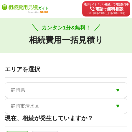
姉妹サイト「いい相続」で電話受付中
phone_in_talk
電話
無料相談
で
（平日9時-19時/土日祝9時-18時）
カンタン1分&無料！
相続費用一括見積り
エリアを選択
静岡県
静岡市清水区
現在、相続が発生していますか？