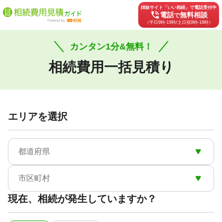
姉妹サイト「いい相続」で電話受付中
phone_in_talk
電話
無料相談
で
（平日9時-19時/土日祝9時-18時）
カンタン1分&無料！
相続費用一括見積り
エリアを選択
都道府県
市区町村
現在、相続が発生していますか？