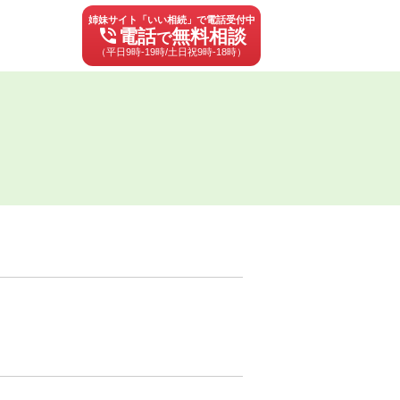
姉妹サイト「いい相続」で電話受付中
phone_in_talk
電話
無料相談
で
（平日9時-19時/土日祝9時-18時）