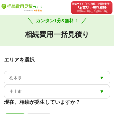
姉妹サイト「いい相続」で電話受付中
phone_in_talk
電話
無料相談
で
（平日9時-19時/土日祝9時-18時）
カンタン1分&無料！
相続費用一括見積り
エリアを選択
栃木県
小山市
現在、相続が発生していますか？