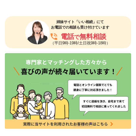
姉妹サイト「いい相続」にて
お電話での相談も受け付けています
phone_in_talk
電話
無料相談
で
（平日9時-19時/土日祝9時-18時）