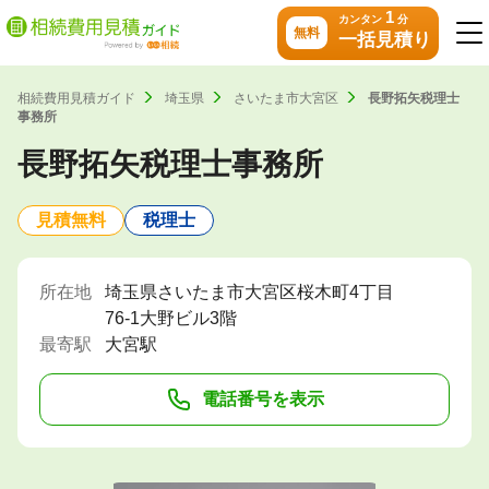
1
カンタン
分
無料
一括見積り
相続費用見積ガイド
埼玉県
さいたま市大宮区
長野拓矢税理士
事務所
長野拓矢税理士事務所
見積無料
税理士
所在地
埼玉県さいたま市大宮区桜木町4丁目
76-1大野ビル3階
最寄駅
大宮駅
電話番号を表示