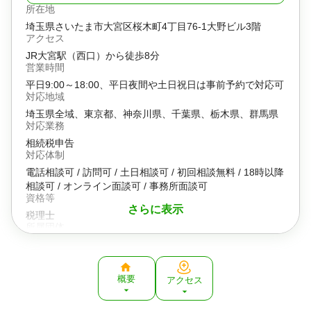
所在地
埼玉県さいたま市大宮区桜木町4丁目76-1大野ビル3階
アクセス
JR大宮駅（西口）から徒歩8分
営業時間
平日9:00～18:00、平日夜間や土日祝日は事前予約で対応可
対応地域
埼玉県全域、東京都、神奈川県、千葉県、栃木県、群馬県
対応業務
相続税申告
対応体制
電話相談可 / 訪問可 / 土日相談可 / 初回相談無料 / 18時以降
相談可 / オンライン面談可 / 事務所面談可
資格等
さらに表示
税理士
所属団体
関東信越税理士会、埼玉県中小企業引継ぎ支援センター、
さいたま商工会議所、倫理法人会
その他取り扱い業務
概要
アクセス
贈与税申告、不動産譲渡税申告、確定申告、法人設立、法
人化