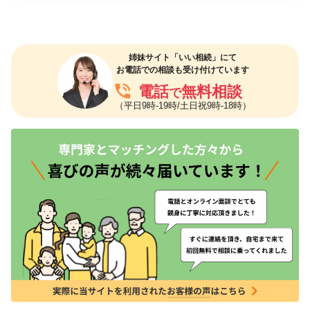
姉妹サイト「いい相続」にて
お電話での相談も受け付けています
phone_in_talk
電話
無料相談
で
（平日9時-19時/土日祝9時-18時）