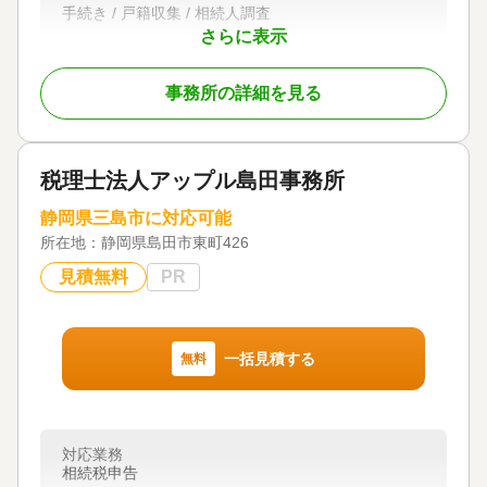
手続き / 戸籍収集 / 相続人調査
さらに表示
対応体制
訪問可 / 初回相談無料 / 事務所面談可
事務所の詳細を見る
税理士法人アップル島田事務所
静岡県三島市に対応可能
所在地：
静岡県島田市東町426
見積無料
PR
一括見積する
無料
対応業務
相続税申告