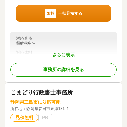
・税務署に対する相続税等の申告
・調査があった場合の立ち合い等のアフターフォロ
ー
一括見積する
無料
当事務所には40年以上の実績があり、長年に渡り相
続税や贈与税の案件に従事しております。ぜひ、当
事務所に相談して頂き、お客様が望まれる形での円
対応業務
満な相続や、賢い贈与の実現のお手伝いをさせて頂
相続税申告
きたいと考えております。
対応体制
さらに表示
初回相談無料
対応地域
静岡県（富士市、富士宮市、沼津市、その他の地域
事務所の詳細を見る
は応相談）
対応業務
遺言書 / 遺産分割 / 相続財産調査 / 相続税申告 / 相続
登記 / 相続放棄 / 相続手続き / 銀行手続き / 戸籍収集
こまどり行政書士事務所
/ 相続人調査 / 生前贈与（不動産名義変更）
静岡県三島市に対応可能
対応体制
所在地：
静岡県磐田市東原131-4
電話相談可 / 訪問可 / 土日相談可 / 18時以降相談可 /
事務所面談可
見積無料
PR