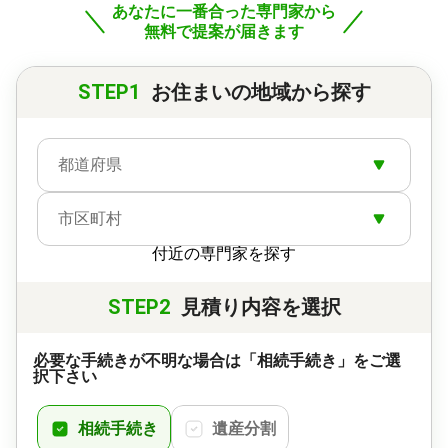
あなたに一番合った専門家から
の連携でトータルサポートいたします。
無料で提案が届きます
対応地域
静岡県西部地域（磐田市、浜松市、袋井市、掛川
STEP1
お住まいの地域から探す
市、森町、湖西市、菊川市） は訪問対応可能。 その
他の地域は基本的にオンラインで対応をさせていた
だきます。
都道府県
対応業務
遺言書 / 遺産分割 / 相続財産調査 / 相続手続き / 銀行
手続き / 戸籍収集 / 相続人調査
市区町村
対応体制
付近の専門家を探す
電話相談可 / 訪問可 / 土日相談可 / 初回相談無料 / 18
時以降相談可 / オンライン面談可 / 事務所面談可
STEP2
見積り内容を選択
必要な手続きが不明な場合は「相続手続き」をご選
択下さい
相続手続き
遺産分割