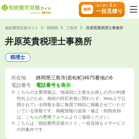
1
カンタン
分
無料
一括見積り
相続費用見積ガイド
静岡県
三島市
井原英貴税理士事務所
井原英貴税理士事務所
税理士
所在地
静岡県三島市(若松町)4675番地の6
電話番号
電話番号を表示
こちらの士業情報は、地域別に士業をお探しの方の利便
性向上のため、相続の対応有無に関わらず、Web上で公
開されている情報を基に無償で独自に掲載させていただ
いている情報です。掲載情報の追加・修正・削除依頼
は、
こちらの専用フォーム
よりご連絡ください。
こちらは「相続費用見積ガイド」一括見積もりサービス
の対象外です。