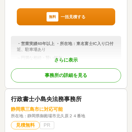
一括見積する
無料
・営業実績40年以上 ・所在地：東名富士IC入り口付
近、駐車場あり
～円満な相続・賢い贈与～
さらに表示
自分の財産がどれくらいあるのかを把握し、それを
事務所の詳細を見る
ご家族様方に引き継がせたいと考えたとき、相続税
や贈与税がかかることをご存じでしょうか。
また、相続税や贈与税がかかることをご存じであっ
行政書士小島央法務事務所
ても、どれくらいの税金がかかるのか、どのような
節税対策が行えるのかをご自分で把握するのは容易
静岡県三島市に対応可能
なことではありません。また、何から手を付けてよ
所在地：
静岡県御殿場市北久原２４番地
いかが分からない方が大半と思われます。
見積無料
PR