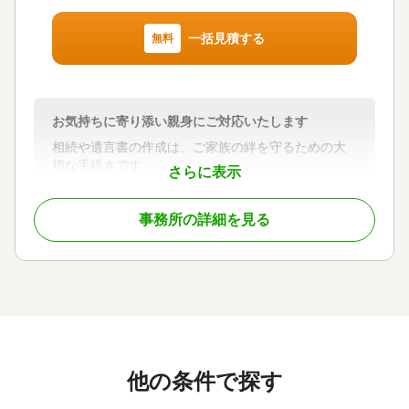
一括見積する
無料
お気持ちに寄り添い親身にご対応いたします
相続や遺言書の作成は、ご家族の絆を守るための大
切な手続きです。
さらに表示
しかし法律や手続きが複雑で不安を感じる方も多い
でしょう。
事務所の詳細を見る
当事務所では、お客様のお気持ちに寄り添い、相続
や遺言に関するお手続きをお手伝いします。
遺産分割協議書の作成や戸籍収集、膨大な手続きへ
の対応、さらに遺言書の作成に関するお悩みをや不
安を解決するために、経験豊富な行政書士が親身に
対応いたします。
他の条件で探す
また複雑な手続きも、当事務所が窓口となり、他の
専門家（司法書士、税理士、不動産屋業者など）と