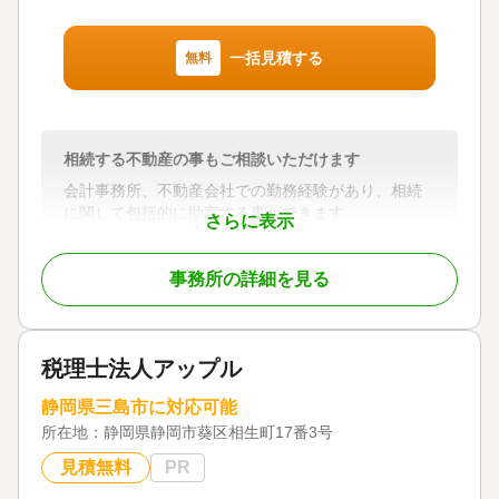
円満な相続や、賢い贈与のためには事前の準備が不
可欠です。
一括見積する
無料
当事務所では、これらの実現に向けて以下のご相談
や手続き等が可能です。
○ 贈与関係
相続する不動産の事もご相談いただけます
・財産分析、税金計算上での評価額や財産分割のシ
会計事務所、不動産会社での勤務経験があり、相続
ミュレーション
に関して包括的に助言する事ができます。
さらに表示
・生前贈与の設計
・遺言書の作成
対応業務
・土地活用、その他特例の活用
事務所の詳細を見る
遺言書 / 遺産分割 / 相続財産調査 / 相続手続き / 銀行
手続き / 戸籍収集 / 相続人調査
○ 相続関係
税理士法人アップル
・面談、戸籍情報等による相続人等の把握
・その他士業者等の連携による相続財産等の関連手
静岡県三島市に対応可能
続
所在地：
・ケースに応じたシミュレーションによる相続財産
静岡県静岡市葵区相生町17番3号
の配分や税額の把握
見積無料
PR
・遺産分割協議後の法的書類の整備