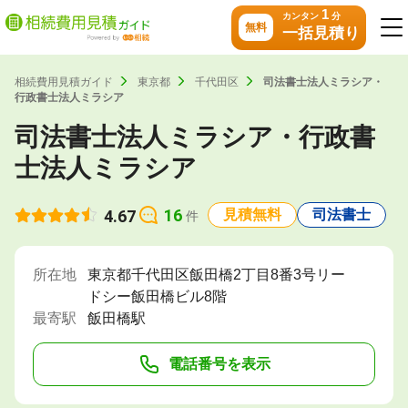
1
カンタン
分
無料
一括見積り
相続費用見積ガイド
東京都
千代田区
司法書士法人ミラシア・
行政書士法人ミラシア
司法書士法人ミラシア・行政書
士法人ミラシア
16
4.67
見積無料
司法書士
件
所在地
東京都千代田区飯田橋2丁目8番3号リー
ドシー飯田橋ビル8階
最寄駅
飯田橋駅
電話番号を表示