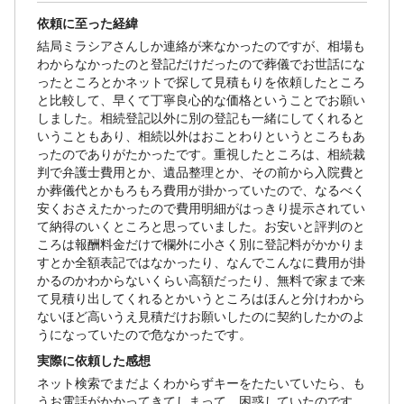
依頼に至った経緯
結局ミラシアさんしか連絡が来なかったのですが、相場も
わからなかったのと登記だけだったので葬儀でお世話にな
ったところとかネットで探して見積もりを依頼したところ
と比較して、早くて丁寧良心的な価格ということでお願い
しました。相続登記以外に別の登記も一緒にしてくれると
いうこともあり、相続以外はおことわりというところもあ
ったのでありがたかったです。重視したところは、相続裁
判で弁護士費用とか、遺品整理とか、その前から入院費と
か葬儀代とかもろもろ費用が掛かっていたので、なるべく
安くおさえたかったので費用明細がはっきり提示されてい
て納得のいくところと思っていました。お安いと評判のと
ころは報酬料金だけで欄外に小さく別に登記料がかかりま
すとか全額表記ではなかったり、なんでこんなに費用が掛
かるのかわからないくらい高額だったり、無料で家まで来
て見積り出してくれるとかいうところはほんと分けわから
ないほど高いうえ見積だけお願いしたのに契約したかのよ
うになっていたので危なかったです。
実際に依頼した感想
ネット検索でまだよくわからずキーをたたいていたら、も
うお電話がかかってきてしまって、困惑していたのです