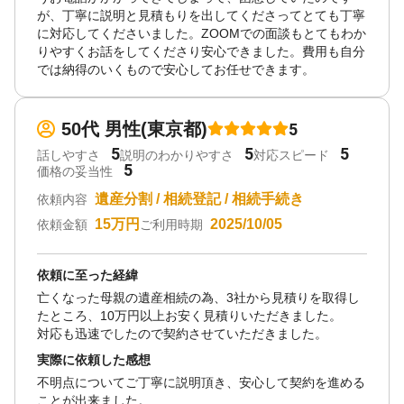
が、丁寧に説明と見積もりを出してくださってとても丁寧
に対応してくださいました。ZOOMでの面談もとてもわか
りやすくお話をしてくださり安心できました。費用も自分
では納得のいくもので安心してお任せできます。
50代 男性(東京都)
5
5
5
5
話しやすさ
説明のわかりやすさ
対応スピード
5
価格の妥当性
遺産分割 / 相続登記 / 相続手続き
依頼内容
15万円
2025/10/05
依頼金額
ご利用時期
依頼に至った経緯
亡くなった母親の遺産相続の為、3社から見積りを取得し
たところ、10万円以上お安く見積りいただきました。
対応も迅速でしたので契約させていただきました。
実際に依頼した感想
不明点についてご丁寧に説明頂き、安心して契約を進める
ことが出来ました。