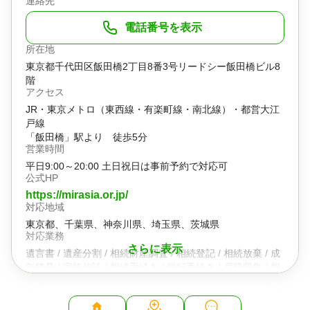
連絡先
電話番号を表示
所在地
東京都千代田区飯田橋2丁目8番3号リードシー飯田橋ビル8
階
アクセス
JR・東京メトロ（東西線・有楽町線・南北線）・都営大江
戸線
「飯田橋」駅より 徒歩5分
営業時間
平日9:00～20:00 土日祝日は事前予約で対応可
公式HP
https://mirasia.or.jp/
対応地域
東京都、千葉県、神奈川県、埼玉県、茨城県
対応業務
さらに表示
遺言書 / 遺産分割 / 相続財産調査 / 相続登記 / 相続放棄 / 成
年後見 / 家族信託 / 相続手続き / 銀行手続き / 戸籍収集 / 相
続人調査 / 生前贈与（不動産名義変更）
対応体制