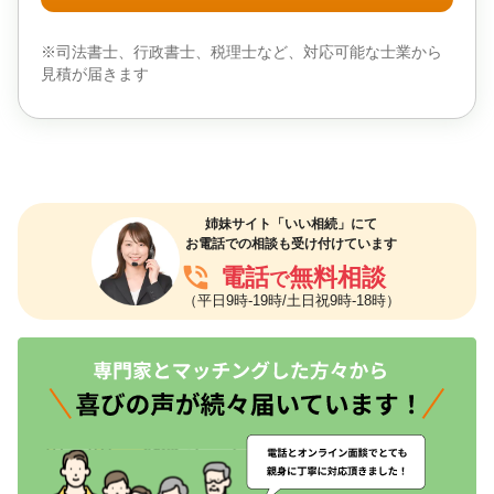
※司法書士、行政書士、税理士など、対応可能な士業から
見積が届きます
姉妹サイト「いい相続」にて
お電話での相談も受け付けています
phone_in_talk
電話
無料相談
で
（平日9時-19時/土日祝9時-18時）