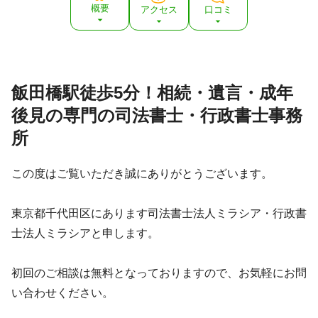
電話相談可 / 訪問可 / 女性スタッフ対応可 / 土日相談可 / 初
概要
アクセス
口コミ
回相談無料 / 18時以降相談可 / オンライン面談可 / 事務所面
談可
資格等
司法書士、行政書士、FP、宅地建物取引士
所属団体
東京司法書士会、東京都行政書士会
飯田橋駅徒歩5分！相続・遺言・成年
その他取り扱い業務
後見の専門の司法書士・行政書士事務
親亡き後対策、認知症対策、企業法務、事業承継
所
この度はご覧いただき誠にありがとうございます。
東京都千代田区にあります司法書士法人ミラシア・行政書
士法人ミラシアと申します。
初回のご相談は無料となっておりますので、お気軽にお問
い合わせください。