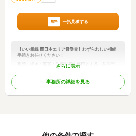
び生命保険募集業務。
＜信条＞
常に顧客の利益を一番に考える。
一括見積する
無料
顧客に一番喜んでいただける方法・手段を考える。
※生命保険に関する業務は関係会社：株式会社シリ
ウスを通じて対応します。
【いい相続 西日本エリア賞受賞】わずらわしい相続
手続きお任せください！
対応地域
相続手続き・遺言・生前対策を専門とする、兵庫県
神戸市内、芦屋市、西宮市、尼崎市、明石市
さらに表示
小野市のふしみ行政書士事務所です。法律手続きサ
対応業務
ービスを通じて、「お客様のお役に立つ」ことに全
遺言書 / 遺産分割 / 相続財産調査 / 成年後見 / 家族信
事務所の詳細を見る
力投球いたします。最良のサービスの実現を目指
託 / 相続手続き / 銀行手続き / 戸籍収集 / 相続人調査
し、全力で誠実なお手伝いをさせていただきます。
対応体制
日商簿記1級も取得しており、会計の専門知識を生か
電話相談可 / 訪問可 / 土日相談可 / 初回相談無料 / 18
して、相続手続きや遺言書作成をお手伝いさせてい
時以降相談可 / オンライン面談可 / 事務所面談可
ただきます。
月～土は通常営業、お仕事で平日が難しい方は、日
曜・祝日も事前にご連絡いただければ随時対応して
他の条件で探す