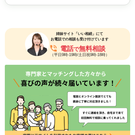
姉妹サイト「いい相続」にて
お電話での相談も受け付けています
phone_in_talk
電話
無料相談
で
（平日9時-19時/土日祝9時-18時）