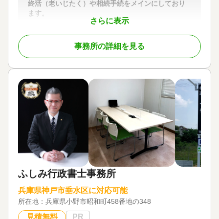
終活（老いじたく）や相続手続をメインにしており
ます。
さらに表示
顧客の利益を最大に！がモットーです。
家族信託・終活（老いじたく）や相続手続をメイン
事務所の詳細を見る
にしております。お客様の利益を一番に考えたご提
案をさせていただきます。もめない相続、スムース
な手続きを目指しております。お気軽にご相談くだ
さいませ。
＜寺岡克彦＞
神戸市 生まれ
大手外資系生命保険会社を経て
「より専門的かつ広範囲にわたる優れたワンストッ
プ・サービス」をご提供させていただくことを目標
に独立開業。
＜業務内容＞
ふしみ行政書士事務所
行政書士としての業務全般
主に家族信託・遺言書起案、作成指導や遺産分割協
兵庫県神戸市垂水区に対応可能
議書作成などの相続関係書類作成や相続手続き全
所在地：
兵庫県小野市昭和町458番地の348
般、任意後見契約書作成など。
生命保険に関する総合的コンサルティング業務およ
見積無料
PR