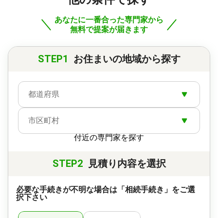
おります。 どんな些細なことでもお気軽にご相談く
ださい。どうぞ、よろしくお願い申し上げます。
あなたに一番合った専門家から
無料で提案が届きます
対応地域
兵庫県 小野市、三木市、加西市、加東市、西脇市、
加古川市、高砂市、神戸市
STEP1
お住まいの地域から探す
対応業務
遺言書 / 遺産分割 / 相続財産調査 / 相続手続き / 銀行
手続き / 戸籍収集 / 相続人調査
都道府県
対応体制
訪問可 / 土日相談可 / 初回相談無料
市区町村
付近の専門家を探す
STEP2
見積り内容を選択
必要な手続きが不明な場合は「相続手続き」をご選
択下さい