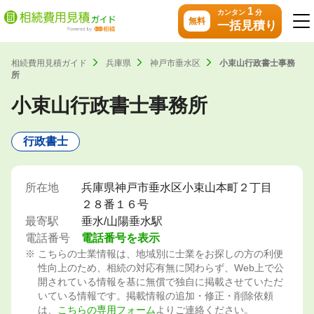
1
カンタン
分
無料
一括見積り
相続費用見積ガイド
兵庫県
神戸市垂水区
小束山行政書士事務
所
小束山行政書士事務所
行政書士
所在地
兵庫県神戸市垂水区小束山本町２丁目
２８番１６号
最寄駅
垂水/山陽垂水駅
電話番号
電話番号を表示
こちらの士業情報は、地域別に士業をお探しの方の利便
性向上のため、相続の対応有無に関わらず、Web上で公
開されている情報を基に無償で独自に掲載させていただ
いている情報です。掲載情報の追加・修正・削除依頼
は、
こちらの専用フォーム
よりご連絡ください。