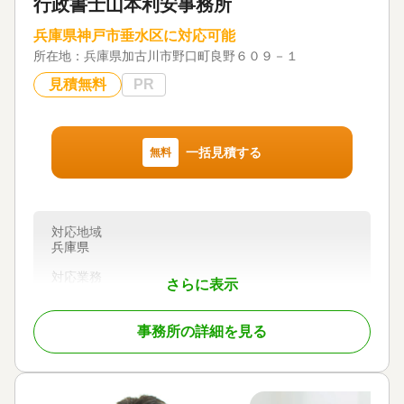
行政書士山本利安事務所
電話相談可 / 訪問可 / 土日相談可 / 初回相談無料 / 18
時以降相談可 / オンライン面談可
兵庫県神戸市垂水区に対応可能
所在地：
兵庫県加古川市野口町良野６０９－１
見積無料
PR
一括見積する
無料
対応地域
兵庫県
対応業務
さらに表示
相続手続き / 銀行手続き / 戸籍収集
事務所の詳細を見る