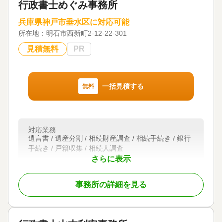
行政書士めぐみ事務所
弊所は訪問型の会計事務所です。
兵庫県神戸市垂水区に対応可能
お客様のご自宅、ご自宅近くの貸し会議室等で
所在地：
明石市西新町2-12-22-301
お話しさせて頂いております。
ご訪問費用は弊所負担となります。
見積無料
PR
▼費用ご提示からお支払いの流れ
「費用は最初に決定し、追加費用無し」
・交通費、通信料は費用に含まれます
一括見積する
無料
・ご請求は納品時（お手続き完了後）となります
フットワーク軽く、コミュニケーションを大切にし
誠心誠意対応させて頂きます。
対応業務
ご検討頂ければ幸いです。
遺言書 / 遺産分割 / 相続財産調査 / 相続手続き / 銀行
どうぞよろしくお願い致します。
手続き / 戸籍収集 / 相続人調査
さらに表示
対応体制
対応地域
初回相談無料
関西
事務所の詳細を見る
対応業務
遺産分割 / 相続税申告
対応体制