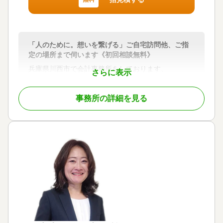
「人のために。想いを繋げる」ご自宅訪問他、ご指
定の場所まで伺います《初回相談無料》
兵庫県川西市で会計事務所をしております、
さらに表示
公認会計士・税理士の田村と申します。
この度はお悔やみ申し上げます。
事務所の詳細を見る
私は、相続対策・相続税申告を中心に200件ほどさせ
て頂きました。
私は今42歳ですが、私自身も妻を癌で亡くし、
お客様のお力になれればと思いこの相続の世界に入
りました。
相続税申告書は、弊所は通常は遺産総額の約0.5％〜
で承っておりますが財産状況によってはお見積の金
額が変動します(上下)。
実際にお話しさせて頂いて正式なお見積りをご提示
出来ればと考えております。