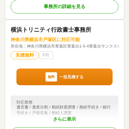
各種特例の確実な適用、二次相続を見据えた適切な
事務所の詳細を見る
アドバイスなど、お客様から信頼される税理士事務
所を目指しています。
対応地域
横浜トリニティ行政書士事務所
神奈川県、東京都など
神奈川県横浜市戸塚区に対応可能
対応業務
所在地：
遺産分割 / 相続財産調査 / 相続税申告 / 相続手続き /
神奈川県横浜市青葉区青葉台1-5-4青葉台サンクスビル 
銀行手続き / 戸籍収集 / 相続人調査
見積無料
PR
一括見積する
無料
対応業務
遺言書 / 遺産分割 / 相続財産調査 / 相続手続き / 銀行
手続き / 戸籍収集 / 相続人調査
さらに表示
対応体制
初回相談無料