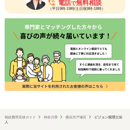
phone_in_talk
電話
無料相談
で
（平日9時-19時/土日祝9時-18時）
相続費用見積ガイド
神奈川県
横浜市戸塚区
ビジョン税理士法
人