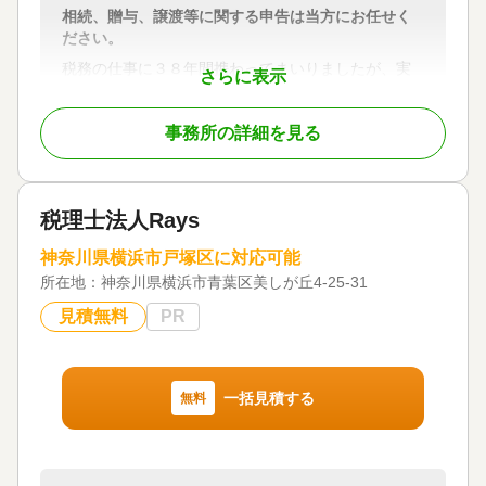
時以降相談可 / オンライン面談可 / 事務所面談可
相続、贈与、譲渡等に関する申告は当方にお任せく
ださい。
税務の仕事に３８年間携わってまいりましたが、実
さらに表示
に奥が深い分野だとつくづく感じる今日この頃で
す。また同時に、やりがいのある仕事だと実感して
事務所の詳細を見る
おります。特に、相続税の申告業務に関していえ
ば、財産評価と特例適用の両方の側面から税効果を
検討する必要があり、申告後に依頼者から感謝され
たときの嬉しさは達成感、また使命感にも繋がりま
税理士法人Rays
す。
神奈川県横浜市戸塚区に対応可能
対応地域
所在地：
神奈川県横浜市青葉区美しが丘4-25-31
神奈川県内 東京都２３区、町田市・八王子市
見積無料
PR
対応業務
遺言書 / 遺産分割 / 相続財産調査 / 相続税申告 / 家族
信託 / 相続手続き / 生前贈与（不動産名義変更）
一括見積する
無料
対応体制
電話相談可 / 訪問可 / 土日相談可 / 初回相談無料 / 事
務所面談可