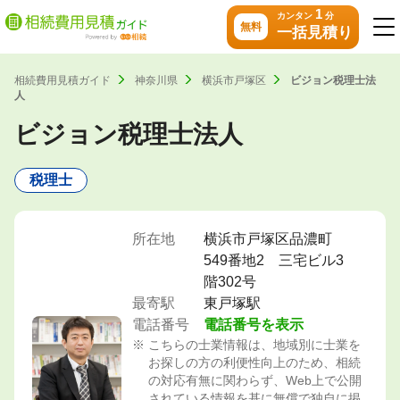
1
カンタン
分
無料
一括見積り
相続費用見積ガイド
神奈川県
横浜市戸塚区
ビジョン税理士法
人
ビジョン税理士法人
税理士
所在地
横浜市戸塚区品濃町
549番地2 三宅ビル3
階302号
最寄駅
東戸塚駅
電話番号
電話番号を表示
こちらの士業情報は、地域別に士業を
お探しの方の利便性向上のため、相続
の対応有無に関わらず、Web上で公開
されている情報を基に無償で独自に掲