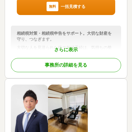
一括見積する
無料
相続税対策・相続税申告をサポート。大切な財産を
守り、つなぎます。
大切な人を見送られた後の相続手続は、気持ちの整
さらに表示
理がつかない中で進めなければならず、不安や負担
が多いものです。
事務所の詳細を見る
「何をしたらよいか分からず不安」「相続税が心
配」と感じられる方がほとんどです。
お客様が安心して次の一歩を踏み出せるように、そ
れぞれの状況に寄り添いながら、スムーズな相続税
申告を支援します。
また、生前対策では、相続税の試算や贈与・遺言・
不動産の整理・保険活用などを通じて、トラブルを
未然に防ぎ、ご家族の安心をつなぐサポートをしま
す。