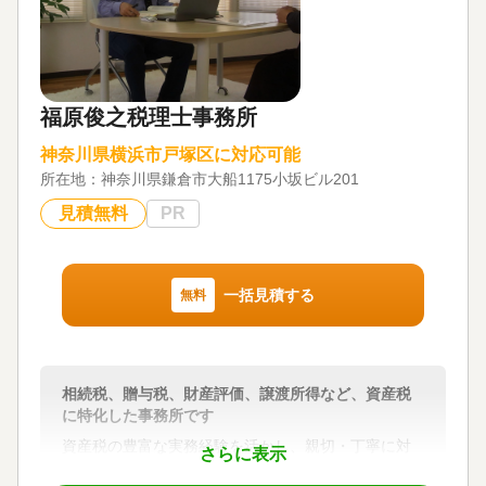
福原俊之税理士事務所
神奈川県横浜市戸塚区に対応可能
所在地：
神奈川県鎌倉市大船1175小坂ビル201
見積無料
PR
一括見積する
無料
相続税、贈与税、財産評価、譲渡所得など、資産税
に特化した事務所です
資産税の豊富な実務経験を活かし、親切・丁寧に対
さらに表示
応させていただきます。