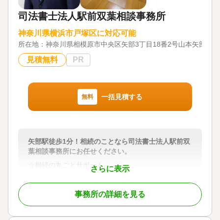
対応地域
司法書士法人駅前双葉相談事務所
神奈川県、東京都
神奈川県横浜市戸塚区に対応可能
対応業務
所在地：
遺産分割 / 相続財産調査 / 相続税申告 / 相続手続き
神奈川県相模原市中央区矢部3丁目18番2号山本矢部ビル3
見積無料
PR
対応体制
訪問可 / 土日相談可 / 初回相談無料 / 18時以降相談可
/ オンライン面談可 / 事務所面談可
一括見積する
無料
矢部駅徒歩1分！相続のことなら司法書士法人駅前双
葉相談事務所にお任せください。
☆相続の丸ごとサポート
さらに表示
弊所では、司法書士の専門である不動産の相続登記
のみならず、法定相続情報一覧図の作成、凍結され
事務所の詳細を見る
た銀行口座・証券口座の相続手続き、相続した不動
産の売却サポート等、相続に伴う幅広い業務に対応
しています。また、必要に応じて弁護士・税理士・