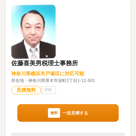
土地家屋調査士等の各専門家と連携してワンストッ
プで承ります。
☆明確な費用の提示
費用のことは最初に説明し、些細なことでも相談し
やすい雰囲気作りに努めています。
☆信用第一
☆迅速かつ丁寧な対応
佐藤喜美男税理士事務所
☆出張相談可
神奈川県横浜市戸塚区に対応可能
所在地：
神奈川県厚木市栄町2丁目1-12-501
対応地域
神奈川県、東京都
見積無料
PR
対応業務
遺言書 / 遺産分割 / 相続財産調査 / 相続登記 / 相続放
棄 / 家族信託 / 相続手続き / 銀行手続き / 戸籍収集 /
一括見積する
無料
相続人調査
対応体制
電話相談可 / 訪問可 / 土日相談可 / 初回相談無料 / 18