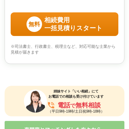
相続費用
無料
一括見積りスタート
※司法書士、行政書士、税理士など、対応可能な士業から
見積が届きます
姉妹サイト「いい相続」にて
お電話での相談も受け付けています
phone_in_talk
電話
無料相談
で
（平日9時-19時/土日祝9時-18時）