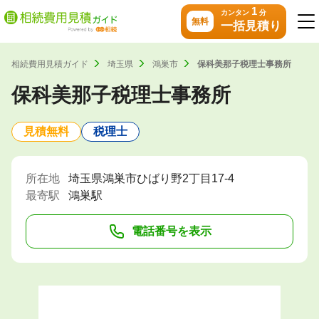
1
カンタン
分
無料
一括見積り
相続費用見積ガイド
埼玉県
鴻巣市
保科美那子税理士事務所
保科美那子税理士事務所
見積無料
税理士
所在地
埼玉県鴻巣市ひばり野2丁目17-4
最寄駅
鴻巣駅
電話番号を表示