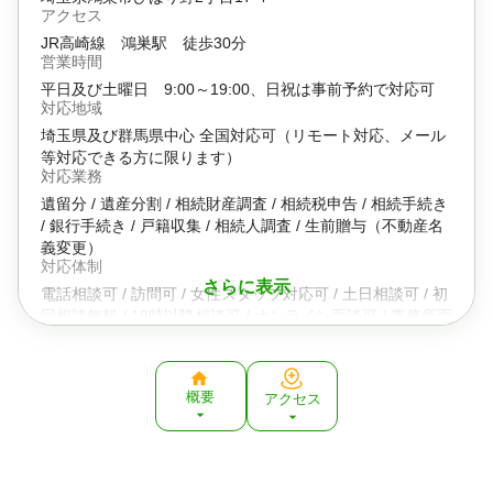
アクセス
JR高崎線 鴻巣駅 徒歩30分
営業時間
平日及び土曜日 9:00～19:00、日祝は事前予約で対応可
対応地域
埼玉県及び群馬県中心 全国対応可（リモート対応、メール
等対応できる方に限ります）
対応業務
遺留分 / 遺産分割 / 相続財産調査 / 相続税申告 / 相続手続き
/ 銀行手続き / 戸籍収集 / 相続人調査 / 生前贈与（不動産名
義変更）
対応体制
さらに表示
電話相談可 / 訪問可 / 女性スタッフ対応可 / 土日相談可 / 初
回相談無料 / 18時以降相談可 / オンライン面談可 / 事務所面
談可
資格等
税理士
概要
アクセス
所属団体
関東信越税理士会 上尾支部所属