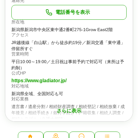
連絡先
電話番号を表示
所在地
新潟県新潟市中央区東中通2番町275-1Grow East2階
アクセス
JR越後線「白山駅」から徒歩約19分／新潟交通「東中通」
停留所すぐ
営業時間
平日10:00～19:00／土日祝は事前予約で対応可（来所は予
約制）
公式HP
https://www.gladiator.jp/
対応地域
新潟県全域、全国対応も可
対応業務
遺言書 / 遺産分割 / 相続財産調査 / 相続登記 / 相続放棄 / 成
さらに表示
年後見 / 相続手続き / 銀行手続き / 戸籍収集 / 相続人調査 /
相続トラブル（弁護士相談）
対応体制
電話相談可 / 土日相談可 / 初回相談無料 / 18時以降相談可 /