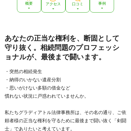
オンライン面談可 / 事務所面談可
概要
事例
アクセス
口コミ
資格等
司法書士 / 行政書士 / 弁護士
所属団体
新潟県弁護士会
その他取り扱い業務
あなたの正当な権利を、断固として
債権回収／男女トラブル／インターネットトラブル／労働
問題／交通事故／借金問題／不動産トラブル／刑事事件／
守り抜く。相続問題のプロフェッシ
企業法務・顧問／知財戦略
ョナルが、最後まで闘います。
・突然の相続発生
・納得のいかない遺産分割
・思いがけない多額の借金など
慣れない状況に戸惑われていませんか。
私たちグラディアトル法律事務所は、その名の通り、ご依
頼者様の正当な権利を守るために最後まで闘い抜く「剣闘
士」でありたいと考えています。