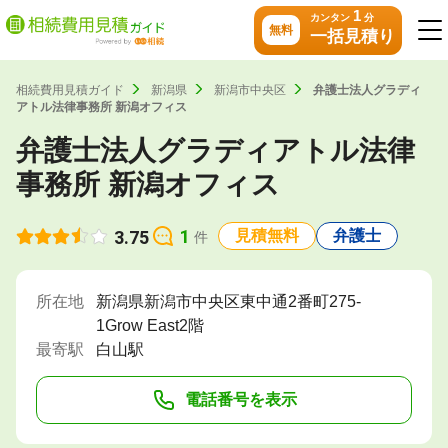
1
カンタン
分
無料
一括見積り
相続費用見積ガイド
新潟県
新潟市中央区
弁護士法人グラディ
アトル法律事務所 新潟オフィス
弁護士法人グラディアトル法律
事務所 新潟オフィス
1
3.75
見積無料
弁護士
件
所在地
新潟県新潟市中央区東中通2番町275-
1Grow East2階
最寄駅
白山駅
電話番号を表示