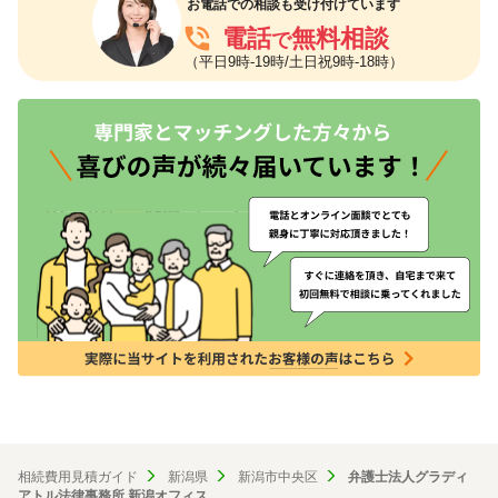
お電話での相談も受け付けています
phone_in_talk
電話
無料相談
で
（平日9時-19時/土日祝9時-18時）
相続費用見積ガイド
新潟県
新潟市中央区
弁護士法人グラディ
アトル法律事務所 新潟オフィス