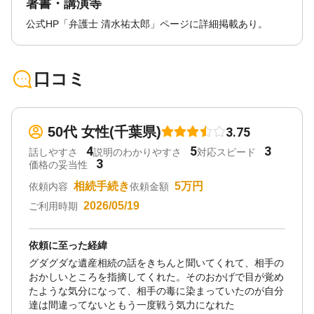
著書・講演等
公式HP「弁護士 清水祐太郎」ページに詳細掲載あり。
口コミ
50代 女性(千葉県)
3.75
4
5
3
話しやすさ
説明のわかりやすさ
対応スピード
3
価格の妥当性
相続手続き
5万円
依頼内容
依頼金額
2026/05/19
ご利用時期
依頼に至った経緯
グダグダな遺産相続の話をきちんと聞いてくれて、相手の
おかしいところを指摘してくれた。そのおかげで目が覚め
たような気分になって、相手の毒に染まっていたのが自分
達は間違ってないともう一度戦う気力になれた