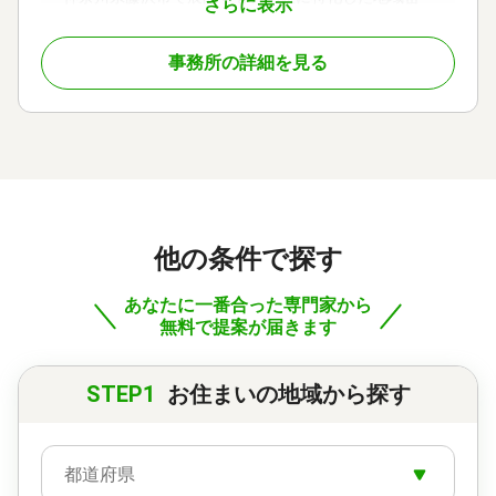
さらに表示
着型の司法書士事務所。依頼者の声に耳を傾けるこ
とを第一とする姿勢で、累計相談数は2.000件超と圧
事務所の詳細を見る
倒的な実績となっています。男女両方の司法書士が
在籍し、どんな些細なことでも話せる身近な相談者
として高い信頼を築いています。無料相談や辻堂駅
徒歩2分の利便性、分かりやすい説明、ワンストップ
対応、家族信託などの生前対策も魅力です。
対応地域
神奈川県全域（藤沢市、茅ヶ崎市、寒川町、鎌倉
市、逗子市、横須賀市、平塚市、小田原市、大磯
他の条件で探す
町、二宮町、秦野市、綾瀬市 他）
あなたに一番合った専門家から
対応業務
遺言書 / 遺産分割 / 生前贈与 / 相続財産調査 / 相続登
無料で提案が届きます
記 / 相続放棄 / 成年後見 / 家族信託 / 相続手続き / 銀
行手続き / 戸籍収集 / 相続人調査 / 生前贈与（不動産
STEP1
お住まいの地域から探す
名義変更）
対応体制
訪問可 / 女性スタッフ対応可 / 土日相談可 / 初回相談
無料 / 18時以降相談可 / オンライン面談可 / 事務所面
都道府県
談可