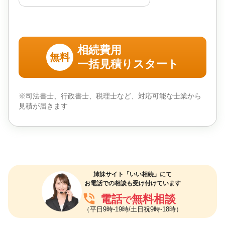
相続費用
無料
一括見積りスタート
※司法書士、行政書士、税理士など、対応可能な士業から
見積が届きます
姉妹サイト「いい相続」にて
お電話での相談も受け付けています
phone_in_talk
電話
無料相談
で
（平日9時-19時/土日祝9時-18時）