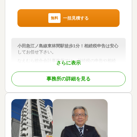
一括見積する
無料
小田急江ノ島線東林間駅徒歩1分！相続税申告は安心
してお任せ下さい。
なえむら総合会計事務所では、相続税の申告や相続
さらに表示
手続きについて、専門的なサポートを行っていま
す。相続に関する不安や疑問を一つひとつ解決し、
事務所の詳細を見る
安心して大切な手続きを任せていただけるよう、心
を込めてお手伝いします。
私たちは、税理士としての豊富な経験を活かし、相
続税の申告だけでなく、遺産分割や納税資金の準備
など、相続に関わる全ての手続きをサポートしま
す。複雑な手続きも丁寧にご説明し、お客様が安心
できるように進めますので、初めての方でもご安心
ください。