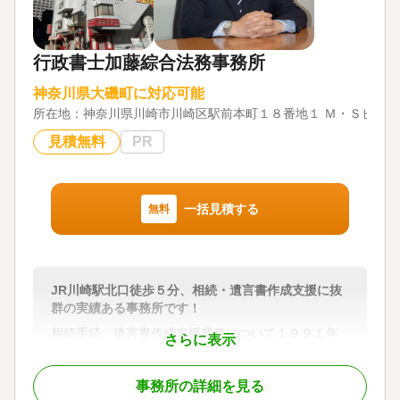
また、事業をお持ちの方には、事業承継のサポート
も行っています。大切な会社を次の世代へ引き継ぐ
ためのアドバイスを提供し、税務面からもしっかり
行政書士加藤綜合法務事務所
とサポートいたします。
神奈川県大磯町に対応可能
どんな小さな質問でもお気軽にご相談いただけま
所在地：
神奈川県川崎市川崎区駅前本町１８番地１ Ｍ・Ｓビル
す。相続税申告のご依頼や、その他相続に関するお
悩みがあれば、ぜひ当事務所にご連絡ください。初
見積無料
PR
回のご相談は無料ですので、まずはお気軽にご連絡
いただければと思います。
一括見積する
無料
対応地域
神奈川県、東京都全域
対応業務
相続税申告 / 相続手続き
JR川崎駅北口徒歩５分、相続・遺言書作成支援に抜
対応体制
群の実績ある事務所です！
電話相談可 / 訪問可 / 女性スタッフ対応可 / 土日相談
相続手続、遺言書作成支援業務について１９９１年
可 / 初回相談無料 / 18時以降相談可 / オンライン面談
さらに表示
１月開業以来数百件の業務実績があり、いずれも高
可 / 事務所面談可
い評価を受けています。
事務所の詳細を見る
お客様に対し、適切なアドバイス及び問題解決方法