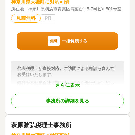
神奈川県大磯町に対応可能
遺産分割 / 相続財産調査 / 相続税申告 / 相続登記 / 生
所在地：
前贈与（不動産名義変更）
神奈川県横浜市青葉区青葉台1-5-7司ビル501号室
見積無料
PR
対応体制
電話相談可 / 訪問可 / 土日相談可 / 初回相談無料 / 18
時以降相談可 / オンライン面談可 / 事務所面談可
一括見積する
無料
代表税理士が直接対応。ご訪問による相談も喜んで
お受けいたします。
銀行や不動産会社で税理士の紹介を受けたが、思っ
さらに表示
たより金額が高くて困っている・・・。そのような
お客様は、是非、弊社にご相談ください。
事務所の詳細を見る
弊社は、相続税専門の大手税理士法人の業務提携先
として、大手税理士法人のノウハウを活用しなが
ら、高品質でリーズナブルな相続税の申告サービス
萩原雅弘税理士事務所
を提供しております。