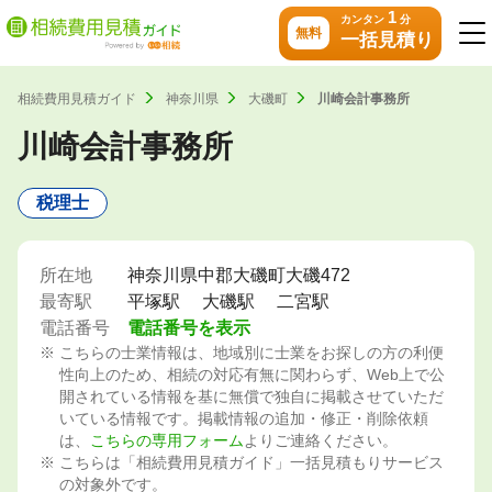
1
カンタン
分
無料
一括見積り
相続費用見積ガイド
神奈川県
大磯町
川崎会計事務所
川崎会計事務所
税理士
所在地
神奈川県中郡大磯町大磯472
最寄駅
平塚駅
大磯駅
二宮駅
電話番号
電話番号を表示
こちらの士業情報は、地域別に士業をお探しの方の利便
性向上のため、相続の対応有無に関わらず、Web上で公
開されている情報を基に無償で独自に掲載させていただ
いている情報です。掲載情報の追加・修正・削除依頼
は、
こちらの専用フォーム
よりご連絡ください。
こちらは「相続費用見積ガイド」一括見積もりサービス
の対象外です。