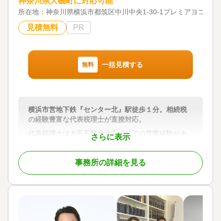
神奈川県大磯町に対応可能
お客様の対応は、原則、代表税理士が行っておりま
所在地：
神奈川県横浜市都筑区中川中央1-30-1プレミアヨコハマ3階 B
すので、きめ細やかかつスピーディな対応が可能で
す。
見積無料
PR
また、お客様先へのご訪問による相談だけでなく、
オンラインツールを活用した相談も承っております
ので、ご希望の方法をお申し付けください。
一括見積する
無料
初回相談は無料で行っておりますので、「まずはち
ょっと聞いてみたいんだけど・・・。」というお客
様も遠慮なくお問い合わせいただければと存じま
横浜市営地下鉄『センター北』駅徒歩１分。相続税
す。
の経験豊富な代表税理士が直接対応。
・申告期限が迫って焦っている・・・。
代表税理士は大手不動産仲介会社での営業経験があ
さらに表示
り、相続税申告、贈与税申告、譲渡所得の計算とい
・自分でやろうとして途中まではなんとかできたけ
ったいわゆる資産税に精通しているだけでなく、不
ど、土地の評価や申告書の書き方が分からず困って
事務所の詳細を見る
動産取引や不動産管理業にも造詣があります。
いる・・・。
１度きりになりがちな相続手続きにおいて、相続人
の方が相続で承継された財産を将来に渡って有効活
用できる一助となれるよう、先々を見据えた対応を
このようなお客様からのご相談も快く対応いたしま
心がけています。
すので、気軽にお問合せいただければと存じます。