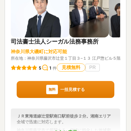
対応地域
皆様からのお問い合わせを心よりお待ちしておりま
神奈川県全域、東京都全域
す。
対応業務
相続税申告
対応地域
横浜市（青葉区、都筑区、緑区、その他全域） 川崎
対応体制
市（麻生区、宮前区、その他全域） 相模原市、大和
訪問可 / 土日相談可 / 初回相談無料 / 18時以降相談可
司法書士法人シーガル法務事務所
市、神奈川県東部地域 東京都（町田市、世田谷区、
/ オンライン面談可 / 事務所面談可
大田区等、東急線沿線地域）
神奈川県大磯町に対応可能
所在地：
対応業務
神奈川県藤沢市辻堂１丁目３−１３ 江戸惣ビル５階
遺言書 / 遺産分割 / 相続財産調査 / 相続税申告 / 相続
見積無料
PR
5
1
件
手続き / 銀行手続き / 戸籍収集 / 相続人調査 / 生前贈
与（不動産名義変更）
対応体制
電話相談可 / 訪問可 / 土日相談可 / 初回相談無料 / 18
一括見積する
無料
時以降相談可 / オンライン面談可 / 事務所面談可
ＪＲ東海道線辻堂駅南口駅前徒歩２分。湘南エリア
全域で迅速に対応します。
神奈川県藤沢市で展開する、相続に特化した地域密