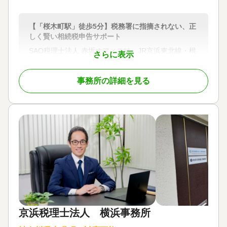
【「桜木町駅」徒歩5分】税務署に指摘されない、正
しく賢い相続税申告サポート
SAO税理士法人 赤坂オフィスは、JR京浜東北線・根
さらに表示
岸線「桜木町駅」徒歩5分の利便性に加え、平日9時
～21時まで営業、土日祝も予約対応可能な柔軟な体
事務所の詳細を見る
制で、相続税申告を中心に幅広い相続サポートを行
っています。
当事務所は、相続税申告に精通した少数精鋭の税理
士が在籍。障害を持つ相続人がいる場合や、遺産分
割が難航しているケースなど、複雑な相続案件にも
豊富な経験をもって対応しています。また、弁護士
や司法書士など隣接士業とも連携しており、登記や
年金手続きなど、相続に伴う煩雑な業務をワンスト
ップでサポートできるのも強みです。
対応地域
東京都、神奈川県、埼玉県、千葉県
京浜税理士法人 横浜事務所
対応業務