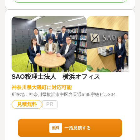
のご提案を実践してきました。お気軽にご相談くだ
さい！
対応地域
神奈川県 東京都 千葉県 埼玉県 栃木県 群馬
県 茨城県 宮城県秋田県 岩手県 青森県 宮
城県 福島県 新潟県 静岡県 北海道
対応業務
遺言書 / 遺産分割 / 相続財産調査 / 相続手続き / 銀行
手続き / 戸籍収集 / 相続人調査
対応体制
SAO税理士法人 横浜オフィス
訪問可 / 土日相談可 / 初回相談無料 / 18時以降相談可
/ 事務所面談可
神奈川県大磯町に対応可能
所在地：
神奈川県横浜市中区弁天通6-85宇徳ビル204
見積無料
PR
一括見積する
無料