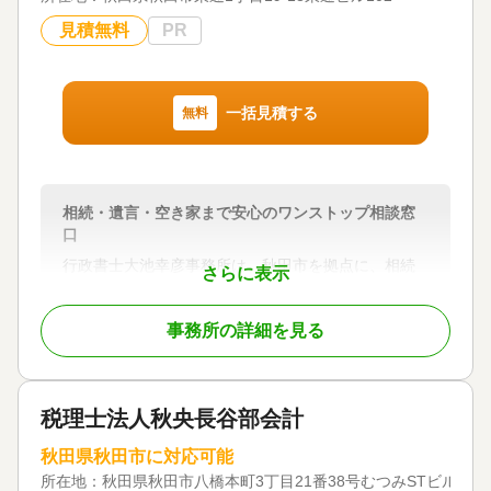
見積無料
PR
一括見積する
無料
相続・遺言・空き家まで安心のワンストップ相談窓
口
行政書士大池幸彦事務所は、秋田市を拠点に、相続
さらに表示
手続き・遺言書作成・空き家相談を中心とした法務
サービスを提供しております。
事務所の詳細を見る
「何から始めればよいかわからない」「家族に迷惑
をかけたくない」「相続手続きが複雑で困ってい
る」といったお悩みに寄り添い、一つひとつ丁寧に
税理士法人秋央長谷部会計
ご説明しながら、お客様が安心して手続きを進めら
れるようサポートいたします。
秋田県秋田市に対応可能
所在地：
秋田県秋田市八橋本町3丁目21番38号むつみSTビル2階
当事務所の特徴は、行政書士業務に加え、不動産会