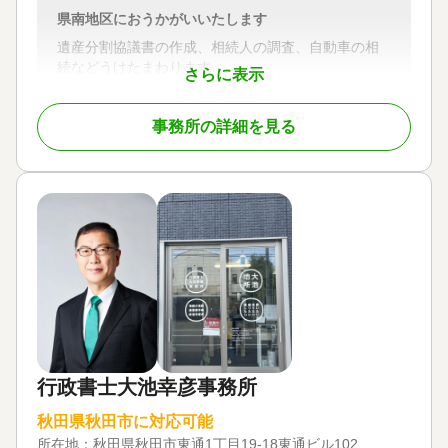
県南地区におうかがいいたします
遺産分割協議書の作成、相続人の調査、自動車の相
続などうけたまわります。
さらに表示
対応地域
事務所の詳細を見る
秋田県大仙市、美郷町、仙北市、横手市
対応業務
遺言書 / 遺産分割 / 相続財産調査 / 相続手続き / 銀行
手続き / 戸籍収集 / 相続人調査
行政書士大池幸彦事務所
秋田県秋田市に対応可能
所在地：
秋田県秋田市東通1丁目19-18東通ビル102