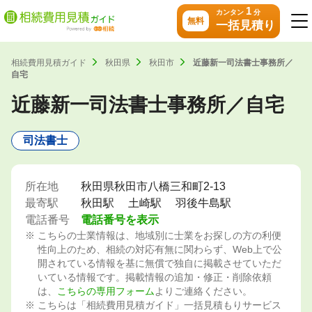
1
カンタン
分
無料
一括見積り
相続費用見積ガイド
秋田県
秋田市
近藤新一司法書士事務所／
自宅
近藤新一司法書士事務所／自宅
司法書士
所在地
秋田県秋田市八橋三和町2-13
最寄駅
秋田駅
土崎駅
羽後牛島駅
電話番号
電話番号を表示
こちらの士業情報は、地域別に士業をお探しの方の利便
性向上のため、相続の対応有無に関わらず、Web上で公
開されている情報を基に無償で独自に掲載させていただ
いている情報です。掲載情報の追加・修正・削除依頼
は、
こちらの専用フォーム
よりご連絡ください。
こちらは「相続費用見積ガイド」一括見積もりサービス