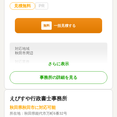
社を運営していることです。相続した不動産の名義
見積無料
PR
変更後の売却、空き家の活用・処分、土地や建物の
ご相談までワンストップで対応できる体制を整えて
います。また、税理士・司法書士・弁護士など各分
野の専門家とも連携し、お客様に最適な解決方法を
一括見積する
無料
ご提案いたします。
相続は法律の問題だけではなく、ご家族の想いや将
来の暮らしにも関わる大切な手続きです。だからこ
対応地域
そ、専門用語をできるだけ使わず、わかりやすく親
秋田市周辺
身な対応を心掛けています。
対応業務
さらに表示
遺産分割 / 相続税申告
地域の皆様にとって「まず相談してみよう」と思っ
ていただける身近な専門家として、一件一件誠実に
対応体制
対応いたします。相続や遺言、空き家などでお困り
事務所の詳細を見る
初回相談無料
の際は、どうぞお気軽にご相談ください。
対応地域
えびすや行政書士事務所
秋田県（秋田市を中心に県南地区も対応していま
す）
秋田県秋田市に対応可能
所在地：
対応業務
秋田県能代市万町6番32号