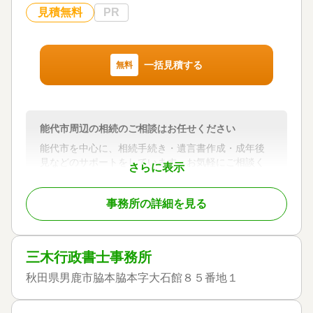
遺言書 / 遺産分割 / 相続財産調査 / 相続手続き / 銀行
見積無料
PR
手続き / 戸籍収集 / 相続人調査
対応体制
電話相談可 / 訪問可 / 女性スタッフ対応可 / 土日相談
可 / 初回相談無料 / 18時以降相談可 / オンライン面談
一括見積する
無料
可 / 事務所面談可
能代市周辺の相続のご相談はお任せください
能代市を中心に、相続手続き・遺言書作成・成年後
見などのサポートをしています。お気軽にご相談く
さらに表示
ださい。
事務所の詳細を見る
対応地域
秋田県内の全市町村、青森県西津軽郡の町村及び弘
前市とその周辺市町村
三木行政書士事務所
対応業務
遺言書 / 遺産分割 / 相続財産調査 / 成年後見 / 家族信
秋田県男鹿市脇本脇本字大石館８５番地１
託 / 相続手続き / 銀行手続き / 戸籍収集 / 相続人調査
/ 任意後見