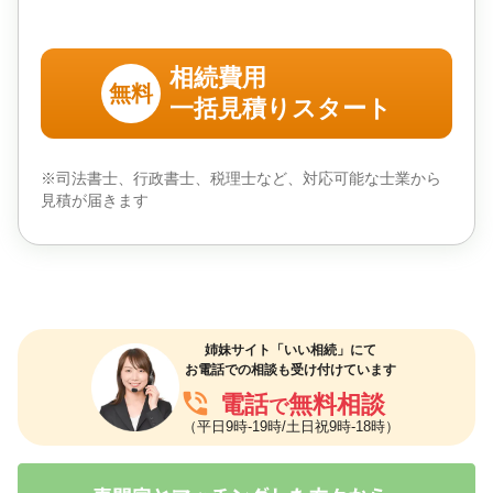
相続費用
無料
一括見積りスタート
※司法書士、行政書士、税理士など、対応可能な士業から
見積が届きます
姉妹サイト「いい相続」にて
お電話での相談も受け付けています
phone_in_talk
電話
無料相談
で
（平日9時-19時/土日祝9時-18時）