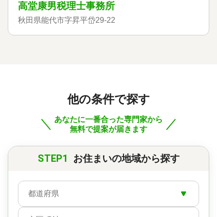
高堂康男税理士事務所
対応体制
訪問可 / 土日相談可 / 初回相談無料 / 事務所面談可
秋田県能代市字昇平岱29-22
他の条件で探す
あなたに一番合った専門家から
無料で提案が届きます
STEP1
お住まいの地域から探す
都道府県