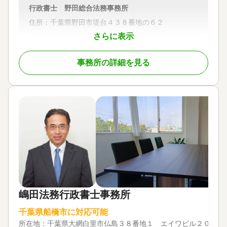
行政書士 野田総合法務事務所
棄 / 成年後見 / 家族信託 / 相続手続き / 銀行手続き /
戸籍収集 / 相続人調査 / 生前贈与（不動産名義変更）
住所：千葉県野田市堤台４３８番地の６２
対応体制
さらに表示
電話相談可 / 訪問可 / 女性スタッフ対応可 / 土日相談
対応地域
可 / 初回相談無料 / 18時以降相談可 / オンライン面談
千葉県／埼玉県／茨城県／他
事務所の詳細を見る
可 / 事務所面談可
対応業務
遺言書 / 遺産分割 / 相続財産調査 / 成年後見 / 家族信
託 / 相続手続き / 銀行手続き / 戸籍収集 / 相続人調査
対応体制
電話相談可 / 訪問可 / 土日相談可 / 初回相談無料 / オ
ンライン面談可 / 事務所面談可
嶋田法務行政書士事務所
千葉県船橋市に対応可能
所在地：
千葉県大網白里市仏島３８番地１ エイワビル２０２