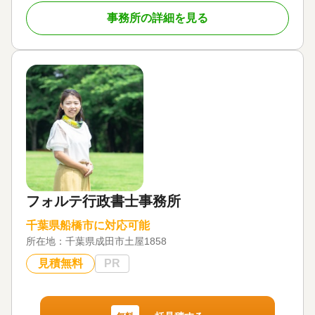
連するご不安やお悩みは尽きません。その中で私が
事務所の詳細を見る
お手伝いさせていただけることがあれば、光栄に思
います。
当事務所は、これまでに多くの相続手続きをサポー
トしてきた実績があります。お客様からは「安心し
て任せられた」「複雑な手続きをスムーズに進めて
くれた」と高い評価をいただいています。
相続は、人生の中で一度きりの大切な手続きです。
私たち行政書士事務所は、法律と実務に精通した専
門家として、安心してお任せいただけるサポートを
提供いたします。相続手続きに関する疑問や不安を
解消し、全力でサポートすることをお約束します。
フォルテ行政書士事務所
安心してご相談頂けるよう心より努めてまいります
千葉県船橋市に対応可能
ので、どうぞお気軽にお問い合わせください。
所在地：
千葉県成田市土屋1858
見積無料
PR
対応地域
千葉県（我孫子市、柏市、松戸市、流山市） 茨城
県（取手市、利根町、龍ヶ崎市）
対応業務