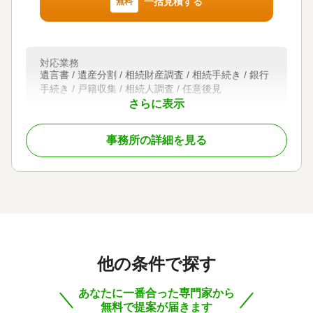
一括見積する
無料
遺言書 / 遺産分割 / 相続財産調査 / 相続手続き / 銀行
手続き / 戸籍収集 / 相続人調査
対応体制
電話相談可 / 訪問可 / 女性スタッフ対応可 / 土日相談
対応業務
可 / 初回相談無料 / 18時以降相談可 / オンライン面談
遺言書 / 遺産分割 / 相続財産調査 / 相続手続き / 銀行
可 / 事務所面談可
手続き / 戸籍収集 / 相続人調査 / 任意後見
さらに表示
対応体制
初回相談無料
事務所の詳細を見る
他の条件で探す
あなたに一番合った専門家から
無料で提案が届きます