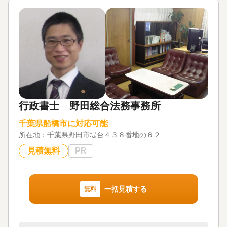
続や登記をはじめとした複雑な手続きもひとつの窓
口でスムーズに解決することができます。現在は無
料個別相談会も開催中ですので、お気軽にご相談く
ださい！
生前対策は、ご家族の健康状態や資産状況、財産を
どのように守り、誰に引き継いでいきたいかによっ
て、最適な方法が大きく異なります。
生前贈与をするのか、任意後見契約を結ぶのか、家
族信託を組むのか、公正証書遺言で備えるのか、あ
行政書士 野田総合法務事務所
るいは複数を組み合わせるのか──いずれも 高度な専
門知識と経験が求められる分野 です。
千葉県船橋市に対応可能
所在地：
千葉県野田市堤台４３８番地の６２
弊所では、お客様との面談で状況やお困りごと、ご
家族への想いを丁寧にヒアリングし、すべての事情
見積無料
PR
を踏まえたうえで、一人ひとりに最適なオーダーメ
イドのプランをご提案いたします。
一括見積する
無料
対応地域
全国
対応業務
遺言書 / 遺産分割 / 相続財産調査 / 相続登記 / 相続放