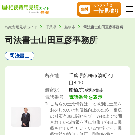
1
カンタン
分
無料
一括見積り
相続費用見積ガイド
千葉県
船橋市
司法書士山田亘彦事務所
司法書士山田亘彦事務所
司法書士
所在地
千葉県船橋市湊町2丁
目8-10
最寄駅
船橋/京成船橋駅
電話番号
電話番号を表示
こちらの士業情報は、地域別に士業を
お探しの方の利便性向上のため、相続
の対応有無に関わらず、Web上で公開
されている情報を基に無償で独自に掲
載させていただいている情報です。掲
載情報の追加・修正・削除依頼は、
こ