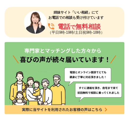
姉妹サイト「いい相続」にて
お電話での相談も受け付けています
phone_in_talk
電話
無料相談
で
（平日9時-19時/土日祝9時-18時）