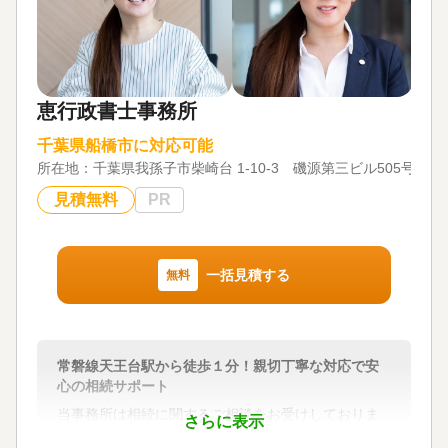
手続き / 戸籍収集 / 相続人調査
対応体制
土日相談可 / 初回相談無料
恵行政書士事務所
千葉県船橋市に対応可能
所在地：
千葉県我孫子市柴崎台 1-10-3 磯源第三ビル505号室
見積無料
PR
一括見積する
無料
常磐線天王台駅から徒歩１分！親切丁寧な対応で安
心の相続サポート
当事務所は相続に関するご相談をお受けしておりま
さらに表示
す。ご家族やご親族の未来を考える上で、相続に関