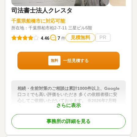
遺産分割 / 相続財産調査 / 相続税申告 / 相続手続き /
司法書士法人クレスタ
生前贈与（不動産名義変更）
対応体制
千葉県船橋市に対応可能
電話相談可 / 訪問可 / 土日相談可 / 初回相談無料 / 18
所在地：
千葉県柏市柏2-7-11 三星ビル5階
時以降相談可 / 事務所面談可
見積無料
PR
4.46
7
件
一括見積する
無料
相続・生前対策のご相談は累計1000件以上、Google
口コミでも高い評価をいただき 多くの依頼者様に安
心してご依頼いただいております。 ※2026年7月時
さらに表示
点
地域最大級の司法書士法人である当事務所は、社会
事務所の詳細を見る
保険労務士や相続・生前対策相談所をグループとし
て運営。さらに、土地家屋調査士法人や弁護士、税
理士など各分野の専門家とも提携しているため、相