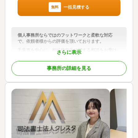
一括見積する
無料
個人事務所ならではのフットワークと柔軟な対応
で、依頼者様からの評価を頂いております。
千葉市を中心に、相続税申告に関する相談をお受け
さらに表示
しています。
「遺産分割」「相続税申告・納税」はもちろん、不
事務所の詳細を見る
動産が多数含まれる複雑な案件や、万一の税務調査
への対応もいたします。
提携専門家「弁護士」「司法書士」とのネットワー
クにより、助言、申告、税務代理を提供させていた
だきます。
皆様のどんなお悩みにも丁寧に寄り添い、わかりや
すく迅速に対応いたします。
対応地域
千葉県千葉市、市原市を中心に対応可能
対応業務