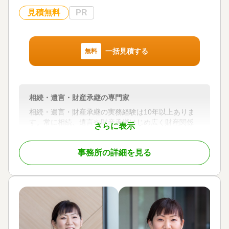
見積無料
PR
一括見積する
無料
相続・遺言・財産承継の専門家
相続・遺言・財産承継の実務経験は10年以上ありま
す。常に相続、遺言や財産承継はじめ広く財産関係
さらに表示
を規律する各法律などの勉強や研究を積んでおり、
そのうえで実務経験を積んでいるので、難易度の高
事務所の詳細を見る
い事案にも対応しております。相続・遺言や財産承
継などでお困りの方は、ぜひご相談ください。
対応地域
千葉県・東京都
対応業務
遺言書 / 遺産分割 / 相続財産調査 / 相続手続き / 銀行