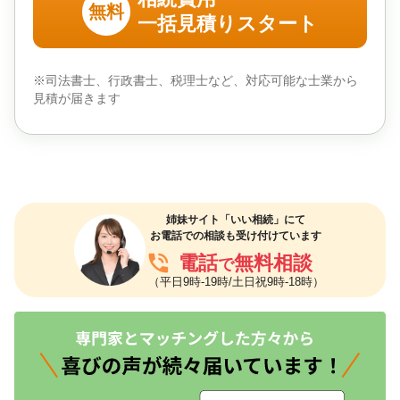
無料
一括見積りスタート
※司法書士、行政書士、税理士など、対応可能な士業から
見積が届きます
姉妹サイト「いい相続」にて
お電話での相談も受け付けています
phone_in_talk
電話
無料相談
で
（平日9時-19時/土日祝9時-18時）