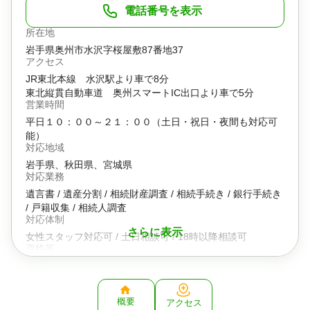
電話番号を表示
所在地
岩手県奥州市水沢字桜屋敷87番地37
アクセス
JR東北本線 水沢駅より車で8分
東北縦貫自動車道 奥州スマートIC出口より車で5分
営業時間
平日１０：００～２１：００（土日・祝日・夜間も対応可
能）
対応地域
岩手県、秋田県、宮城県
対応業務
遺言書 / 遺産分割 / 相続財産調査 / 相続手続き / 銀行手続き
/ 戸籍収集 / 相続人調査
対応体制
さらに表示
女性スタッフ対応可 / 土日相談可 / 18時以降相談可
資格等
行政書士
所属団体
岩手県行政書士会
概要
アクセス