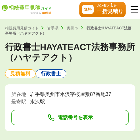
1
カンタン
分
無料
一括見積り
相続費用見積ガイド
岩手県
奥州市
行政書士HAYATEACT法務
事務所（ハヤテアクト）
行政書士HAYATEACT法務事務所
（ハヤテアクト）
見積無料
行政書士
所在地
岩手県奥州市水沢字桜屋敷87番地37
最寄駅
水沢駅
電話番号を表示