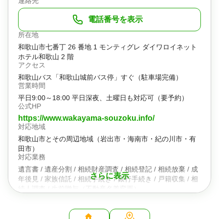
連絡先
電話番号を表示
所在地
和歌山市七番丁 26 番地 1 モンティグレ ダイワロイネット
ホテル和歌山 2 階
アクセス
和歌山バス「和歌山城前バス停」すぐ（駐車場完備）
営業時間
平日9:00～18:00 平日深夜、土曜日も対応可（要予約）
公式HP
https://www.wakayama-souzoku.info/
対応地域
和歌山市とその周辺地域（岩出市・海南市・紀の川市・有
田市）
対応業務
遺言書 / 遺産分割 / 相続財産調査 / 相続登記 / 相続放棄 / 成
さらに表示
年後見 / 家族信託 / 相続手続き / 銀行手続き / 戸籍収集 / 相
続人調査 / 生前贈与（不動産名義変更）
対応体制
訪問可 / 土日相談可 / 初回相談無料 / 18時以降相談可 / 事務