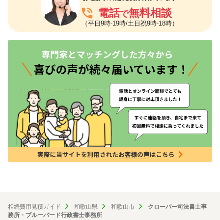
phone_in_talk
電話
無料相談
で
（平日9時-19時/土日祝9時-18時）
相続費用見積ガイド
和歌山県
和歌山市
クローバー司法書士事
務所・ブルーバード行政書士事務所