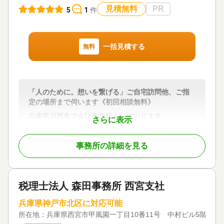
見積無料
PR
5
1
件
一括見積する
無料
「人のために。想いを繋げる」ご自宅訪問他、ご指
定の場所まで伺います《初回相談無料》
兵庫県川西市で会計事務所をしております、
さらに表示
公認会計士・税理士の田村と申します。
この度はお悔やみ申し上げます。
事務所の詳細を見る
私は、相続対策・相続税申告を中心に200件ほどさせ
て頂きました。
私は今42歳ですが、私自身も妻を癌で亡くし、
税理士法人 森田事務所 西宮支社
お客様のお力になれればと思いこの相続の世界に入
りました。
兵庫県神戸市北区に対応可能
所在地：
兵庫県西宮市甲風園一丁目10番11号 中村ビル5階
相続税申告書は、弊所は通常は遺産総額の約0.5％〜