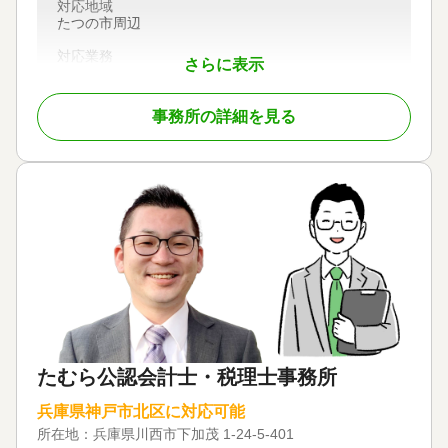
可 / 初回相談無料 / 18時以降相談可 / オンライン面談
対応地域
可 / 事務所面談可
たつの市周辺
対応業務
さらに表示
遺産分割 / 相続税申告
対応体制
事務所の詳細を見る
初回相談無料
たむら公認会計士・税理士事務所
兵庫県神戸市北区に対応可能
所在地：
兵庫県川西市下加茂 1-24-5-401