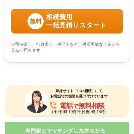
相続費用
無料
一括見積りスタート
※司法書士、行政書士、税理士など、対応可能な士業から
見積が届きます
姉妹サイト「いい相続」にて
お電話での相談も受け付けています
phone_in_talk
電話
無料相談
で
（平日9時-19時/土日祝9時-18時）