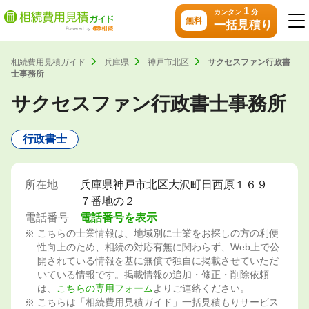
1
カンタン
分
無料
一括見積り
相続費用見積ガイド
兵庫県
神戸市北区
サクセスファン行政書
士事務所
サクセスファン行政書士事務所
行政書士
所在地
兵庫県神戸市北区大沢町日西原１６９
７番地の２
電話番号
電話番号を表示
こちらの士業情報は、地域別に士業をお探しの方の利便
性向上のため、相続の対応有無に関わらず、Web上で公
開されている情報を基に無償で独自に掲載させていただ
いている情報です。掲載情報の追加・修正・削除依頼
は、
こちらの専用フォーム
よりご連絡ください。
こちらは「相続費用見積ガイド」一括見積もりサービス