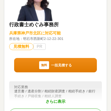
関西
対応業務
対応業務
遺言書 / 遺産分割 / 相続財産調査 / 相続手続き / 銀行
遺産分割 / 相続税申告
手続き / 戸籍収集 / 相続人調査
対応体制
対応体制
行政書士めぐみ事務所
電話相談可 / 訪問可 / 土日相談可 / 初回相談無料 / 18
訪問可 / 初回相談無料 / 事務所面談可
時以降相談可 / オンライン面談可
兵庫県神戸市北区に対応可能
所在地：
明石市西新町2-12-22-301
見積無料
PR
一括見積する
無料
対応業務
遺言書 / 遺産分割 / 相続財産調査 / 相続手続き / 銀行
手続き / 戸籍収集 / 相続人調査
さらに表示
対応体制
初回相談無料