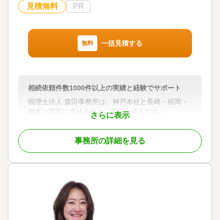
で承っておりますが財産状況によってはお見積の金
見積無料
PR
額が変動します(上下)。
実際にお話しさせて頂いて正式なお見積りをご提示
出来ればと考えております。
一括見積する
無料
弊所は訪問型の会計事務所です。
お客様のご自宅、ご自宅近くの貸し会議室等で
お話しさせて頂いております。
相続依頼件数1000件以上の実績と経験でサポート
ご訪問費用は弊所負担となります。
税理士法人 森田事務所は、神戸本社と長崎・福岡・
▼費用ご提示からお支払いの流れ
熊本・西宮に支社を持つ、税理士法人です。
さらに表示
「費用は最初に決定し、追加費用無し」
相続が発生したときに生じる困りごとや紛争は避け
・交通費、通信料は費用に含まれます
たいことと思いますが、問題が起きているご遺族は
・ご請求は納品時（お手続き完了後）となります
事務所の詳細を見る
少なくありません。1000件以上の相続依頼件数を受
けた実績と経験をもとに、【相続】が【争族】でな
フットワーク軽く、コミュニケーションを大切にし
く【笑顔相続】になるよう、誠心誠意サポートさせ
誠心誠意対応させて頂きます。
ていただきます。
ご検討頂ければ幸いです。
どうぞよろしくお願い致します。
対応地域
兵庫・大阪・京都・奈良・和歌山・滋賀・福岡・長
対応地域
崎・熊本