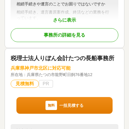
相続手続きや遺言のことでお困りではないですか
相続手続き、遺言書原案作成、終活などの業務を行
っています。
さらに表示
身近な方が亡くなったあとの相続手続きはとても大
変です。そして期限もあります。
事務所の詳細を見る
当事務所にお任せ頂ければ、お客様に代わって手続
きを行わせて頂きます。
また遺言書を書いておくだけで、大切な人や財産を
守れたりします。
税理士法人りぼん会計たつの長船事務所
そしてお客様自身も最期まで幸せな人生をおくるた
めの終活をご案内しています。
兵庫県神戸市北区に対応可能
お気軽にご連絡下さい。
所在地：
兵庫県たつの市龍野町日飼76番地12
見積無料
PR
対応地域
兵庫県・大阪府・京都府
対応業務
遺言書 / 遺産分割 / 相続財産調査 / 家族信託 / 相続手
一括見積する
無料
続き / 銀行手続き / 戸籍収集 / 相続人調査
対応体制
電話相談可 / 訪問可 / 女性スタッフ対応可 / 土日相談