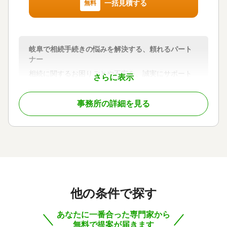
ています。
一括見積する
無料
相続についてお悩みでしたら、ぜひ当事務所にご相
談ください。
岐阜で相続手続きの悩みを解決する、頼れるパート
対応地域
ナー
岐阜県、愛知県（当事務所から概ね50km圏内まで可
相続に関するお困りごとや不安を、誠実にサポート
能です）
さらに表示
します。
対応業務
地元・岐阜で生まれ育ち、地域に根ざした行政書士
遺産分割 / 相続財産調査 / 相続税申告 / 相続登記 / 相
事務所の詳細を見る
として、専門知識と真心をもって対応します。
続放棄 / 成年後見 / 家族信託 / 生前贈与（不動産名義
書類作成から手続き代行まで、複雑な相続もスムー
変更）
ズに進めるお手伝いをいたします。
「何から始めたらいいかわからない」「家族間で揉
対応体制
めたくない」そんなお悩みもお気軽にご相談くださ
訪問可 / 土日相談可 / 初回相談無料 / 18時以降相談可
い。
/ オンライン面談可 / 事務所面談可
ご依頼者様の想いに寄り添い、大切な財産を次世代
につなぐお手伝いを全力でサポートいたします。
他の条件で探す
対応地域
あなたに一番合った専門家から
岐阜県、愛知県、三重県、滋賀県
無料で提案が届きます