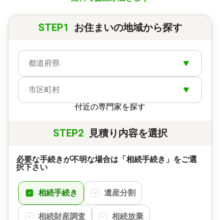
対応業務
遺言書 / 遺産分割 / 相続財産調査 / 相続手続き / 銀行
STEP1
お住まいの地域から探す
手続き / 戸籍収集 / 相続人調査
対応体制
電話相談可 / 訪問可 / 土日相談可 / 初回相談無料 / 18
時以降相談可 / オンライン面談可 / 事務所面談可
都道府県
市区町村
付近の専門家を探す
STEP2
見積り内容を選択
必要な手続きが不明な場合は「相続手続き」をご選
択下さい
相続手続き
遺産分割
相続財産調査
相続放棄