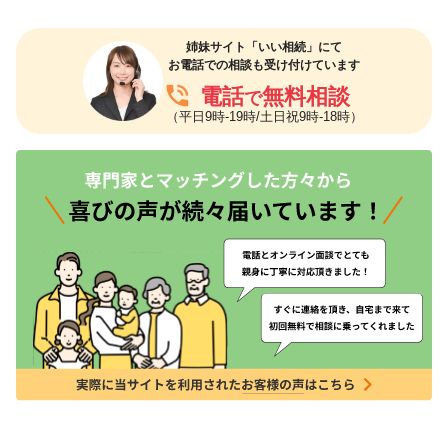
姉妹サイト「いい相続」にて
お電話での相談も受け付けています
phone_in_talk
電話
無料相談
で
（平日9時-19時/土日祝9時-18時）