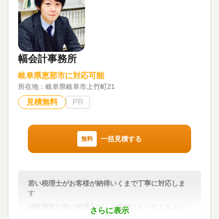
案いたします。
弊所は顧問契約だけでなく、確定申告だけを依頼し
たい方にも対応しています。個人事業主の方や不動
産所得がある方、不動産を売却された方、贈与を受
けた方などは、一度ご連絡ください。
幅会計事務所
【対応地域】岐阜県、愛知県
【営業時間】平日10時～17時
岐阜県恵那市に対応可能
所在地：
岐阜県岐阜市上竹町21
対応地域
岐阜県、愛知県
見積無料
PR
対応業務
遺言書 / 遺産分割 / 生前贈与 / 相続財産調査 / 相続税
申告 / 相続手続き / 銀行手続き / 戸籍収集 / 相続税対
一括見積する
無料
策 / 相続人調査
対応体制
訪問可 / 土日相談可 / 初回相談無料 / 18時以降相談可
/ 事務所面談可
若い税理士がお客様が納得いくまで丁寧に対応しま
す
経験豊富な若い税理士が、お客様にとってよりよい
さらに表示
方法をリーズナブルな価格で柔軟にご提案いたしま