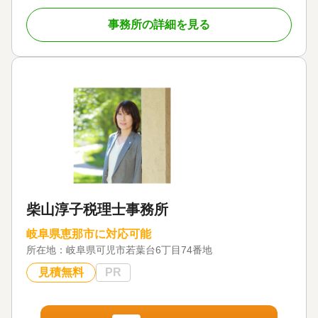
す。相続税の節税だけでなく、相続人の皆さまに納
事務所の詳細を見る
得いただける方法を探求することを心がけておりま
す。
対応地域
愛知県・岐阜県
対応業務
遺産分割 / 生前贈与 / 相続税申告 / 相続手続き / 銀行
手続き / 戸籍収集 / 相続税対策 / 相続人調査
対応体制
電話相談可 / 訪問可 / 土日相談可 / 初回相談無料 / 18
時以降相談可 / 事務所面談可
柴山淳子税理士事務所
岐阜県恵那市に対応可能
所在地：
岐阜県可児市若葉台6丁目74番地
見積無料
PR