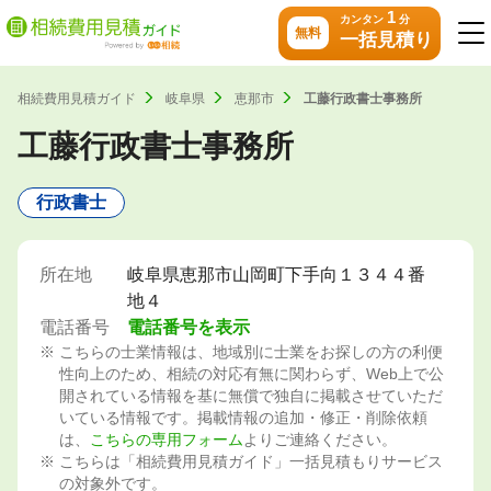
1
カンタン
分
無料
一括見積り
相続費用見積ガイド
岐阜県
恵那市
工藤行政書士事務所
工藤行政書士事務所
行政書士
所在地
岐阜県恵那市山岡町下手向１３４４番
地４
電話番号
電話番号を表示
こちらの士業情報は、地域別に士業をお探しの方の利便
性向上のため、相続の対応有無に関わらず、Web上で公
開されている情報を基に無償で独自に掲載させていただ
いている情報です。掲載情報の追加・修正・削除依頼
は、
こちらの専用フォーム
よりご連絡ください。
こちらは「相続費用見積ガイド」一括見積もりサービス
の対象外です。