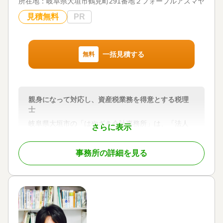
所在地：
岐阜県大垣市鶴見町291番地２フォーブルアズマヤ店舗1
見積無料
PR
一括見積する
無料
親身になって対応し、資産税業務を得意とする税理
士
岐阜県大垣市の「はやざき会計事務所」は、「法人
さらに表示
設立」「開業支援」「相続税申告」「クラウド会
計」に強い税理士事務所です。これから事業を始め
事務所の詳細を見る
る方や法人設立して税理士をお探し中の方、税理士
変更を検討している方、クラウド会計に強い税理士
をお探しの方は、一度ご連絡ください。
相続税申告においては、適正に相続税評価額を引き
下げることはもちろんのこと、二次相続などの将来
の相続を考慮して、遺産分割の提案をいたします。
相続税対策をされたい方は、合法的な節税対策を提