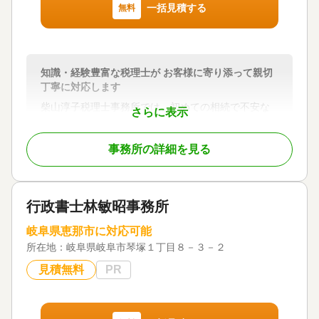
一括見積する
無料
知識・経験豊富な税理士が お客様に寄り添って親切
丁寧に対応します
柴山淳子税理士事務所では、初めての相続で不安な
さらに表示
お客様にも安心して相談いただけるよう親身なサポ
ートを心がけております。
事務所の詳細を見る
お一人おひとりの相続への想いに耳を傾け、受けつ
ぐ方々に納得ご満足いただくために、悩みやご事情
に至るまできめ細かく配慮いたします。
行政書士林敏昭事務所
初回のご相談から書類のやり取り、ご質問などの対
応、相続財産についてのご説明、相続税申告書の作
岐阜県恵那市に対応可能
成・提出、最終報告まで、全て知識・経験豊富な代
所在地：
岐阜県岐阜市琴塚１丁目８－３－２
表税理士が対応させていただきます。
見積無料
PR
また、遺言・認知症対策・節税などの生前対策、相
続手続、相続税申告、生命保険の相談や不動産売却
サポートなど、相続関連の相談について広く対応し