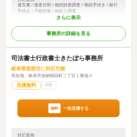
遺言書 / 遺産分割 / 相続財産調査 / 相続手続き / 銀行
手続き / 戸籍収集 / 相続人調査
さらに表示
対応体制
初回相談無料
事務所の詳細を見る
司法書士行政書士きたぼら事務所
岐阜県恵那市に対応可能
所在地：
岐阜市加納桜田町二丁目１番地４
見積無料
PR
一括見積する
無料
対応業務