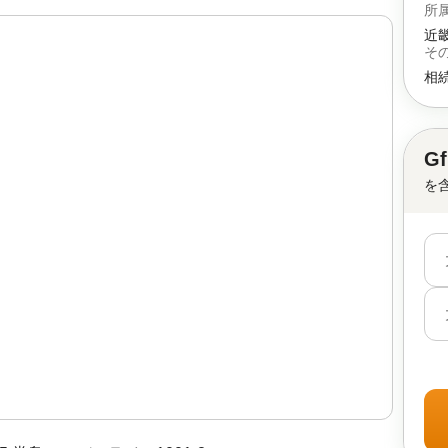
所
近
そ
相
G
を