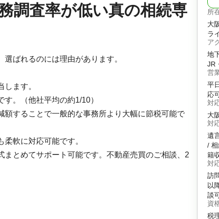
務調査率が低い真の相続専
所
大阪
ライ
ア
地下
。選ばれるのには理由があります。
JR
営
平日
当します。
応
す。（他社平均の約1/10）
対
減額することで一般的な事務所より大幅に節税可能で
大
対
遺言
も柔軟に対応可能です。
/ 
式まとめてサポート可能です。不動産売買のご相談、2
籍収
対
訪問
以降
談
資
税