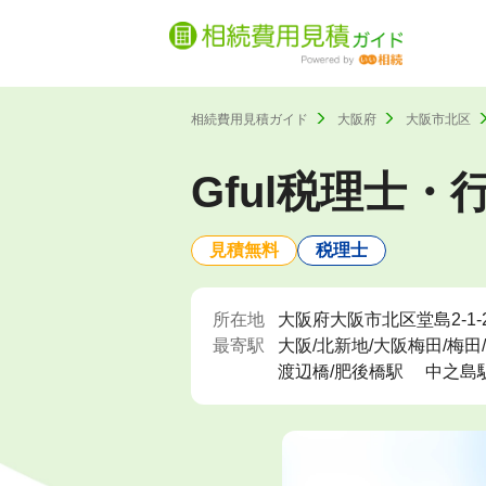
相続費用見積ガイド
大阪府
大阪市北区
Gful税理士
見積無料
税理士
所在地
大阪府大阪市北区堂島2-1-2
最寄駅
大阪/北新地/大阪梅田/梅田
渡辺橋/肥後橋駅
中之島