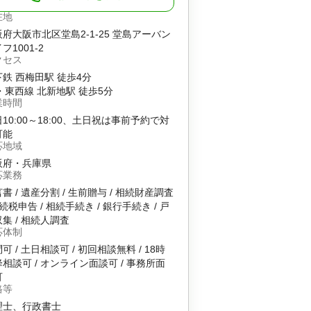
在地
府大阪市北区堂島2-1-25 堂島アーバン
フ1001-2
クセス
鉄 西梅田駅 徒歩4分
・東西線 北新地駅 徒歩5分
業時間
10:00～18:00、土日祝は事前予約で対
可能
応地域
阪府・兵庫県
応業務
書 / 遺産分割 / 生前贈与 / 相続財産調査
相続税申告 / 相続手続き / 銀行手続き / 戸
集 / 相続人調査
応体制
可 / 土日相談可 / 初回相談無料 / 18時
相談可 / オンライン面談可 / 事務所面
可
格等
理士、行政書士