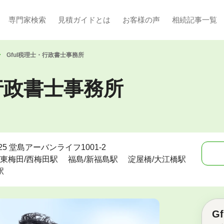
専門家検索
見積ガイドとは
お客様の声
相続記事一覧
Gful税理士・行政書士事務所
・行政書士事務所
5 堂島アーバンライフ1001-2
/東梅田/西梅田駅
福島/新福島駅
淀屋橋/大江橋駅
駅
G