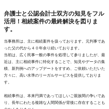
相談可 / 事務所面談可
資格等
弁護士 その他（公認会計士）
弁護士と公認会計士双方の知見をフル
所属団体
活用！相続案件の最終解決を図りま
第一東京弁護士会 日本公認会計士協会東京会
す。
当事務所は、主に相続案件を扱っております。元判事であ
った父の代から４０年余り続いております。
当初は、広く民事一般の事件を処理して参りましたが、最
近は、主に相続事件に特化することで、知見やデータの集
積、新判例へのアップデートをすすめ、ご依頼いただいた
方々に、高い水準のリーガルサービスを提供しておりま
す。
相続事件は、本来円満であってほしいご親族間の争いであ
り、長年にわたる複雑な人間関係が背後に存在することも