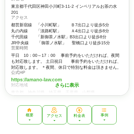
東京都千代田区神田小川町3-11-2 インペリアルお茶の水
201
アクセス
都営新宿線 「小川町駅」 Ｂ7出口より徒歩5分
丸の内線 「淡路町駅」 Ａ4出口より徒歩8分
千代田線 「新御茶ノ水駅」B3出口より徒歩8分
JR中央線 「御茶ノ水駅」 聖橋口より徒歩15分
営業時間
平日 10：00～17：00 事前予約をいただければ、夜間
も対応致します。 土日祝日 事前予約をいただければ、
対応致します。 ＊夜間、休日で特別な料金は頂きません。
公式HP
https://amano-law.com
対応地域
さらに表示
東京都 神奈川県 埼玉県 千葉県 山梨県
対応業務
遺言書 / 遺産分割 / 相続財産調査 / 相続登記 / 相続放棄 / 家
族信託 / 相続手続き / 銀行手続き / 戸籍収集 / 相続人調査 /
概要
事例
アクセス
料金表
相続トラブル（弁護士相談）
対応体制
電話相談可 / 訪問可 / 土日相談可 / 初回相談無料 / 18時以降