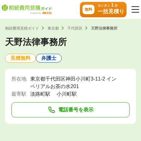
1
カンタン
分
無料
一括見積り
相続費用見積ガイド
東京都
千代田区
天野法律事務所
天野法律事務所
見積無料
弁護士
所在地
東京都千代田区神田小川町3-11-2 イン
ペリアルお茶の水201
最寄駅
淡路町駅
小川町駅
電話番号を表示