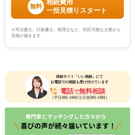
相続費用
無料
一括見積りスタート
※司法書士、行政書士、税理士など、対応可能な士業から
見積が届きます
姉妹サイト「いい相続」にて
お電話での相談も受け付けています
phone_in_talk
電話
無料相談
で
（平日9時-19時/土日祝9時-18時）