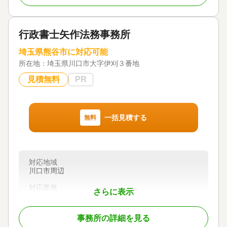
窓口を探している
対応地域
行政書士矢作法務事務所
東京、神奈川、埼玉、千葉
埼玉県熊谷市に対応可能
対応業務
遺言書 / 遺産分割 / 相続財産調査 / 相続税申告 / 相続
所在地：
埼玉県川口市大字伊刈３番地
登記 / 相続放棄 / 成年後見 / 家族信託 / 相続手続き /
見積無料
PR
銀行手続き / 戸籍収集 / 相続税対策 / 相続人調査 / 相
続トラブル（弁護士相談）
対応体制
電話相談可 / 女性スタッフ対応可 / 土日相談可 / 初回
一括見積する
無料
相談無料 / 18時以降相談可 / オンライン面談可 / 事務
所面談可
対応地域
川口市周辺
対応業務
さらに表示
遺言書 / 遺産分割 / 相続財産調査 / 相続手続き / 銀行
手続き / 戸籍収集 / 相続人調査
事務所の詳細を見る
対応体制