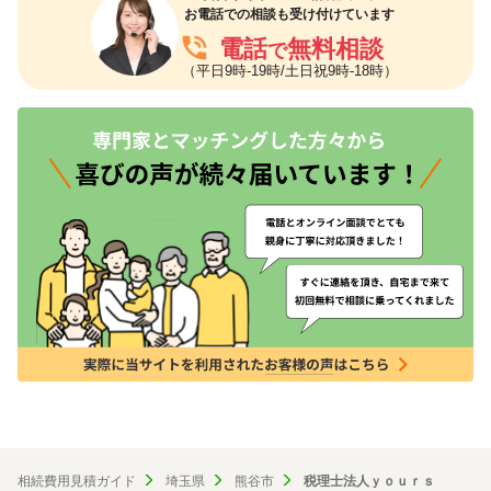
お電話での相談も受け付けています
phone_in_talk
電話
無料相談
で
（平日9時-19時/土日祝9時-18時）
相続費用見積ガイド
埼玉県
熊谷市
税理士法人ｙｏｕｒｓ