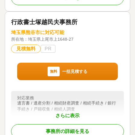
埼玉県全域
に対応
当事務所は、弁護士に加えグループ内税理士法人、
対応業務
提携司法書士とも連携する体制を整えています。
遺言書 / 遺産分割 / 相続財産調査 / 成年後見 / 家族信
行政書士塚越民夫事務所
託 / 銀行手続き / 戸籍収集 / 相続人調査
相続税申告が必要なケースでは税理士法人と連携
対応体制
埼玉県熊谷市に対応可能
し、生前贈与を活用した相続税対策から申告までワ
電話相談可 / 訪問可 / 土日相談可 / 初回相談無料 / 18
所在地：
ンストップで対応。
埼玉県上尾市上1648-27
時以降相談可 / 事務所面談可
2024年4月の相続登記義務化にも、提携司法書士と連
見積無料
PR
携して不動産の名義変更・登記手続きまで対応しま
す。
相続専門チームの弁護士が専任で対応するため、遺
一括見積する
無料
産分割・遺留分・相続放棄・相続登記まで、幅広い
お困りごとを1つの窓口でご相談いただけます。
修正内容：【弁護士法人東京新宿法律事務所 大宮
対応業務
支店の無料相談でできること】
遺言書 / 遺産分割 / 相続財産調査 / 相続手続き / 銀行
・相続人調査（戸籍謄本の収集・金融機関・不動産
手続き / 戸籍収集 / 相続人調査
の名寄帳調査）を任せたい
さらに表示
・遺留分侵害額請求について、生前贈与も含めて適
対応体制
正な金額を知りたい
初回相談無料
・相続登記や相続税申告まで、まとめて相談できる
事務所の詳細を見る