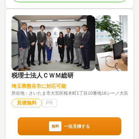
初回相談無料
税理士法人ＣＷＭ総研
埼玉県熊谷市に対応可能
所在地：
さいたま市大宮区桜木町1丁目10番地16シーノ大宮ノー
見積無料
PR
一括見積する
無料