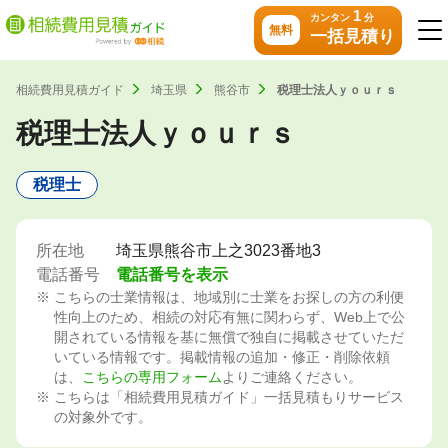
1
カンタン
分
無料
一括見積り
相続費用見積ガイド
埼玉県
熊谷市
税理士法人ｙｏｕｒｓ
税理士法人ｙｏｕｒｓ
税理士
所在地
埼玉県熊谷市上之3023番地3
電話番号
電話番号を表示
こちらの士業情報は、地域別に士業をお探しの方の利便
性向上のため、相続の対応有無に関わらず、Web上で公
開されている情報を基に無償で独自に掲載させていただ
いている情報です。掲載情報の追加・修正・削除依頼
は、
こちらの専用フォーム
よりご連絡ください。
こちらは「相続費用見積ガイド」一括見積もりサービス
の対象外です。