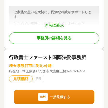
ご家族の想いを大切に。円満な相続をサポートしま
す。
はじめての相続に、不安を抱えていませんか？
さらに表示
その不安、私たちと一緒に整理しましょう。
事務所の詳細を見る
対応地域
関東全域対応可
対応業務
行政書士ファースト国際法務事務所
遺言書 / 遺産分割 / 相続財産調査 / 相続税申告 / 相続
手続き / 銀行手続き / 戸籍収集 / 生前贈与（不動産名
埼玉県熊谷市に対応可能
義変更）
所在地：
埼玉県さいたま市大宮区三橋1-461-1-404
対応体制
電話相談可 / 訪問可 / 初回相談無料 / 18時以降相談可
見積無料
PR
/ オンライン面談可 / 事務所面談可
一括見積する
無料