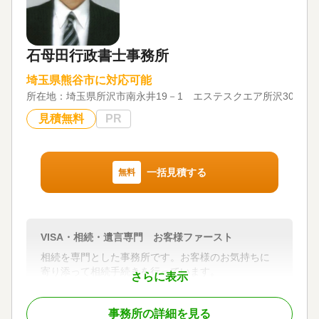
言の有無の確認までを一括して対応します。
遺留分侵害額請求では、遺留分額の算定基礎となる
生前贈与の内容まで調査したうえで、適正な金額の
石母田行政書士事務所
確保に努めます。
埼玉県熊谷市に対応可能
面談後、今後の進め方をご提案いたします。ご契約
所在地：
埼玉県所沢市南永井19－1 エステスクエア所沢303
内容についてご不明な点がありましたら、お気軽に
お尋ねください。
見積無料
PR
②新宿・横浜・大宮・千葉の4拠点｜オンライン相談
も可能
大宮支店（大宮駅西口徒歩約5分）のほか、新宿本
一括見積する
無料
店・神奈川（横浜）・千葉にも拠点を展開してお
り、首都圏エリアの各駅から通いやすい立地に事務
所を構えています。
VISA・相続・遺言専門 お客様ファースト
お電話・メール・専用フォームでお問い合わせくだ
さい。お近くの拠点への直接相談、または電話・オ
相続を専門とした事務所です。お客様のお気持ちに
ンラインでのご相談もご利用いただけます。朝7時か
寄り添って相続手続きを行っています。
さらに表示
ら夜22時まで、土日祝日も受付しております。
対応地域
③税理士法人・提携司法書士と連携して相続手続き
事務所の詳細を見る