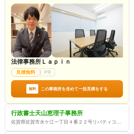
法律事務所Ｌａｐｉｎ
見積無料
PR
この事務所を含めて一括見積をする
無料
行政書士天山恵理子事務所
佐賀県佐賀市水ケ江一丁目４番２２号リバティコート水ケ江４０１号