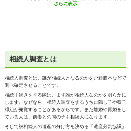
さらに表示
度ですが、このほかにも、戸籍謄本を請求する
ための実費（1通450円※令和4年8月現在）
や、郵送で取り寄せるのであれば通信料がかか
ります。また、相続人調査の目的が相続税申告
や相続放棄であればその手続きに含めて依頼で
きるので、まずは見積りを取ることから始めま
しょう。
相続人調査とは
相続人調査とは、誰が相続人となるのかを戸籍謄本などで
調べ確定させることです。
相続手続きをする際は、まず誰が相続人なのかを明らかに
します。なぜなら、相続人調査をするうちに隠し子や養子
縁組が発覚することがあるからです。また離婚や再婚をし
ている人は、前妻との間の子も相続人になります。
そして被相続人の遺産の分け方を決める「遺産分割協議」