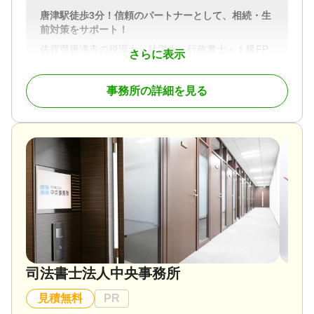
唐津駅徒歩3分！信頼のパートナーとして、相続・生
前対策をサポート！
佐賀県唐津市の税理士・社労士・行政書士・１級FP
さらに表示
技能士です。唐津市を中心に佐賀県及び佐賀県近郊
にお住まいの方の相続税の申告・生前対策をサポー
事務所の詳細を見る
トしています。地元密着によるフットワークの軽さ
を活かし、当事務所が皆様のお悩みに親身になって
対応します。
対応地域
佐賀県、福岡県、長崎県
対応業務
遺言書 / 遺産分割 / 相続財産調査 / 相続税申告 / 相続
登記 / 相続放棄 / 成年後見 / 相続手続き / 銀行手続き
/ 戸籍収集 / 相続人調査 / 生前贈与（不動産名義変
更）
対応体制
司法書士法人中央事務所
電話相談可 / 訪問可 / 女性スタッフ対応可 / 土日相談
可 / 初回相談無料 / 18時以降相談可 / オンライン面談
見積無料
PR
可 / 事務所面談可