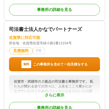
のできない問題です。相続は「争族」とも呼ばれる
ことがあるように、親族間で争いが起きてしまう問
事務所の詳細を見る
題です。
当事者同士での話し合いでは感情的な争いになり解
決できないことが少なくありません。紛争に巻き込
まれた場合は、具体的にどうしたらいいかわからな
司法書士法人かなでパートナーズ
いことが多いと思います。紛争に巻き込まれたこと
自体がストレスを感じることも多いのではないでし
佐賀県に対応可能
ょうか。
所在地：
佐賀県佐賀市緑小路2番12104号
専門家である弁護士であれば、煩雑な手続きのご負
担を可能な限り軽減し、法的な観点から適切な対
見積無料
PR
応・結果を実現するサポートをさせていただくこと
が可能です。弁護士が代理人になることでストレス
を減らすこともできます。お気軽にお問い合わせい
この事務所を含めて一括見積をする
無料
ただき、お気軽にご相談ください。
対応地域
佐賀市・武雄市の２拠点の司法書士事務所です。 私
■佐賀県 ・市部（佐賀市、唐津市、鳥栖市、多久市、
たちが関わる全ての方々に、人生をこころ豊かにか
伊万里市、武雄市、鹿島市、小城市、嬉野市、神埼
なでていただくためのパートナーとなりたいとの想
市） ・神埼郡（吉野ヶ里町）・三養基郡（基山町、
さらに表示
いから「司法書士法人かなでパートナーズ」と名付
上峰町、みやき町）・東松浦郡（玄海町） ・西松浦
けました。 気軽に何でも相談できる。そんな司法書
郡（有田町）・杵島郡（大町町、江北町、白石
士事務所を目指しております。
事務所の詳細を見る
町）・藤津郡（太良町） ■福岡県 ・大川市、柳川市