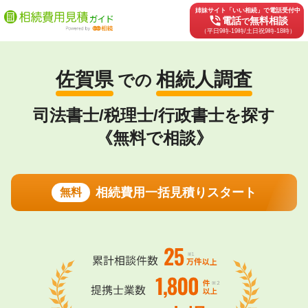
姉妹サイト「いい相続」で電話受付中
phone_in_talk
電話
無料相談
で
（平日9時-19時/土日祝9時-18時）
佐賀県
相続人調査
での
司法書士/税理士/行政書士を探す
《無料で相談》
相続費用一括見積りスタート
無料