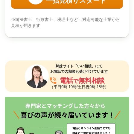
一括見積りスタート
※司法書士、行政書士、税理士など、対応可能な士業から
見積が届きます
姉妹サイト「いい相続」にて
お電話での相談も受け付けています
phone_in_talk
電話
無料相談
で
（平日9時-19時/土日祝9時-18時）