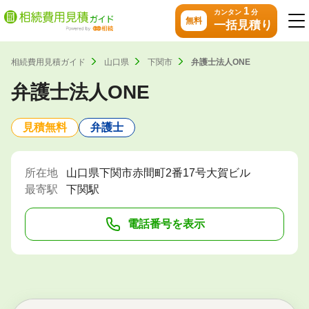
1
カンタン
分
無料
一括見積り
相続費用見積ガイド
山口県
下関市
弁護士法人ONE
弁護士法人ONE
見積無料
弁護士
所在地
山口県下関市赤間町2番17号大賀ビル
最寄駅
下関駅
電話番号を表示