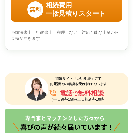
相続費用
無料
一括見積りスタート
※司法書士、行政書士、税理士など、対応可能な士業から
見積が届きます
姉妹サイト「いい相続」にて
お電話での相談も受け付けています
phone_in_talk
電話
無料相談
で
（平日9時-19時/土日祝9時-18時）