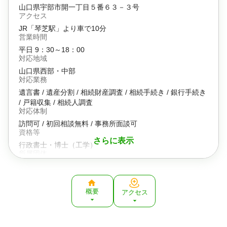
山口県宇部市開一丁目５番６３－３号
アクセス
JR「琴芝駅」より車で10分
営業時間
平日 9：30～18：00
対応地域
山口県西部・中部
対応業務
遺言書 / 遺産分割 / 相続財産調査 / 相続手続き / 銀行手続き
/ 戸籍収集 / 相続人調査
対応体制
訪問可 / 初回相談無料 / 事務所面談可
資格等
さらに表示
行政書士・博士（工学）
所属団体
山口県行政書士会
その他取り扱い業務
許認可申請（建設業）, 農地転用許可申請
概要
アクセス