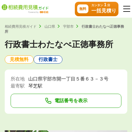
1
カンタン
分
無料
一括見積り
相続費用見積ガイド
山口県
宇部市
行政書士わたなべ正徳事務
所
行政書士わたなべ正徳事務所
見積無料
行政書士
所在地
山口県宇部市開一丁目５番６３－３号
最寄駅
琴芝駅
電話番号を表示