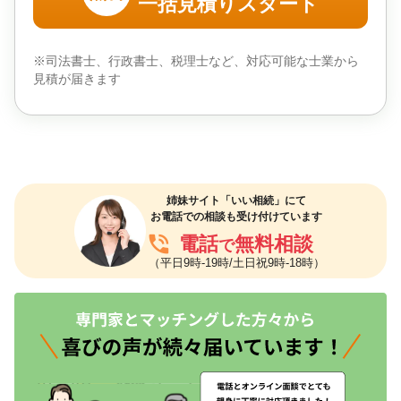
一括見積りスタート
※司法書士、行政書士、税理士など、対応可能な士業から
見積が届きます
姉妹サイト「いい相続」にて
お電話での相談も受け付けています
phone_in_talk
電話
無料相談
で
（平日9時-19時/土日祝9時-18時）