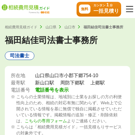
1
カンタン
分
無料
一括見積り
相続費用見積ガイド
山口県
山口市
福田結佳司法書士事務所
福田結佳司法書士事務所
司法書士
所在地
山口県山口市小郡下郷754-10
最寄駅
新山口駅
周防下郷駅
上郷駅
電話番号
電話番号を表示
こちらの士業情報は、地域別に士業をお探しの方の利便
性向上のため、相続の対応有無に関わらず、Web上で公
開されている情報を基に無償で独自に掲載させていただ
いている情報です。掲載情報の追加・修正・削除依頼
は、
こちらの専用フォーム
よりご連絡ください。
こちらは「相続費用見積ガイド」一括見積もりサービス
の対象外です。