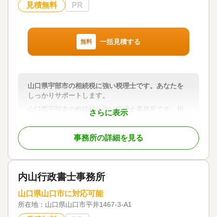
見積無料
PR
一括見積する
無料
山口県宇部市の相続税に強い税理士です。あなたを
しっかりサポートします。
山口県宇部市の相続税に強い税理士事務所です。相
さらに表示
続税・贈与税等の資産税は専門性の高い税目です。
当事務所の所長は30年余り国税の職場で主に相続
事務所の詳細を見る
税、譲渡所得等の調査・指導と財産評価基準作成と
いった業務に携わってまいりました。相続税の相談
や申告は確かな知識と豊富な経験を持つ当事務所に
是非お任せください。生前贈与等の相続対策につい
内山行政書士事務所
ても対応しております。
山口県山口市に対応可能
対応地域
所在地：
山口県山口市平井1467-3-A1
山口県全域