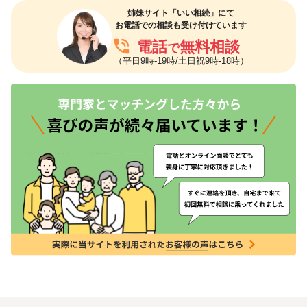
姉妹サイト「いい相続」にて
お電話での相談も受け付けています
phone_in_talk
電話
無料相談
で
（平日9時-19時/土日祝9時-18時）