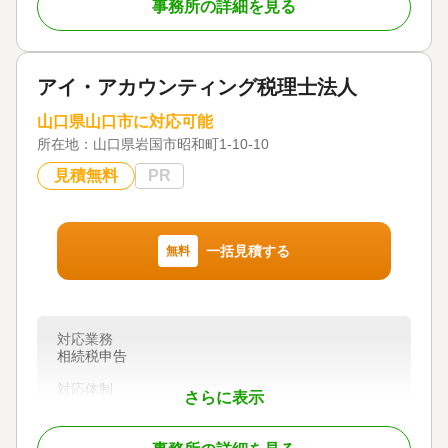
事務所の詳細を見る
お客様のお悩みをじっくり聞き、真摯に対応させて
いただきます。
対応業務
アイ・アカウンティング税理士法人
遺言書 / 遺産分割 / 相続財産調査 / 相続手続き / 銀行
手続き / 戸籍収集 / 相続人調査
山口県山口市に対応可能
所在地：
山口県岩国市昭和町1-10-10
対応体制
訪問可 / 初回相談無料 / 事務所面談可
見積無料
PR
一括見積する
無料
対応業務
相続税申告
対応体制
さらに表示
初回相談無料