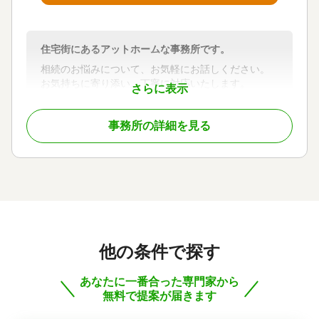
住宅街にあるアットホームな事務所です。
相続のお悩みについて、お気軽にお話しください。
お気持ちに寄り添い、丁寧に対応いたします。
さらに表示
対応地域
事務所の詳細を見る
山口県西部・中部
対応業務
遺言書 / 遺産分割 / 相続財産調査 / 相続手続き / 銀行
手続き / 戸籍収集 / 相続人調査
対応体制
訪問可 / 初回相談無料 / 事務所面談可
他の条件で探す
あなたに一番合った専門家から
無料で提案が届きます