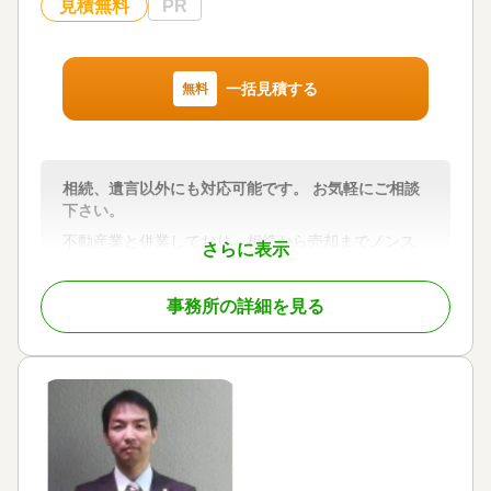
見積無料
PR
対応業務
遺産分割 / 相続税申告
対応体制
一括見積する
無料
訪問可 / 土日相談可 / 初回相談無料 / 18時以降相談可
/ オンライン面談可 / 事務所面談可
相続、遺言以外にも対応可能です。 お気軽にご相談
下さい。
不動産業と併業しており、相続から売却までノンス
さらに表示
トップで対応可能です。
事務所の詳細を見る
対応地域
山口県全域
対応業務
遺言書 / 遺産分割