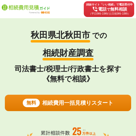
姉妹サイト「いい相続」で電話受付中
phone_in_talk
電話
無料相談
で
（平日9時-19時/土日祝9時-18時）
秋田県北秋田市
での
相続財産調査
司法書士/税理士/行政書士を探す
《無料で相談》
相続費用一括見積りスタート
無料