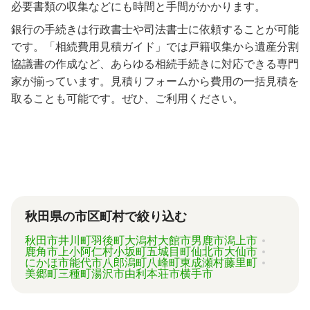
必要書類の収集などにも時間と手間がかかります。
銀行の手続きは行政書士や司法書士に依頼することが可能
です。「相続費用見積ガイド」では戸籍収集から遺産分割
協議書の作成など、あらゆる相続手続きに対応できる専門
家が揃っています。見積りフォームから費用の一括見積を
取ることも可能です。ぜひ、ご利用ください。
秋田県の市区町村で絞り込む
秋田市
井川町
羽後町
大潟村
大館市
男鹿市
潟上市
鹿角市
上小阿仁村
小坂町
五城目町
仙北市
大仙市
にかほ市
能代市
八郎潟町
八峰町
東成瀬村
藤里町
美郷町
三種町
湯沢市
由利本荘市
横手市