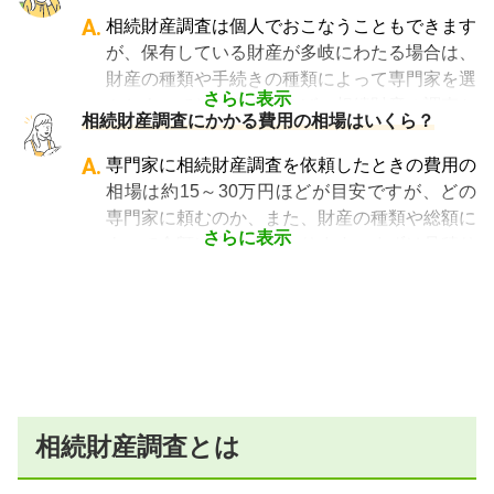
よって、相続手続きを専門に行っている士業
な負債が見つかったり、相続税の申告漏れなど
A.
相続財産調査は個人でおこなうこともできます
や、相続手続きの実績が多数ある士業を選ぶこ
のおそれがありますので、相続財産の調査は早
が、保有している財産が多岐にわたる場合は、
とが、スムーズで間違いのない相続手続きのた
めに着手しましょう。
財産の種類や手続きの種類によって専門家を選
めに非常に重要になります。
さらに表示
ぶとよいでしょう。例えば、相続財産の調査か
相続費用見積ガイドでは、
相続手続きに強い経
相続財産調査にかかる費用の相場はいくら？
ら相続税の申告までお願いしたい場合は税理
験豊富な複数の専門家に、無料で一括見積依頼
士、相続手続に関する書類作成などをお願いし
A.
専門家に相続財産調査を依頼したときの費用の
が可能
です。専門家選びでお困りの方は、まず
たい時は行政書士、相続財産に不動産がある場
相場は約15～30万円ほどが目安ですが、どの
は
一括見積依頼からお問合せ
ください。
合は司法書士に依頼するのがベストです。
専門家に頼むのか、また、財産の種類や総額に
さらに表示
よって金額は大きく変わります。まずは見積り
を取ることから始めましょう。
相続財産調査とは