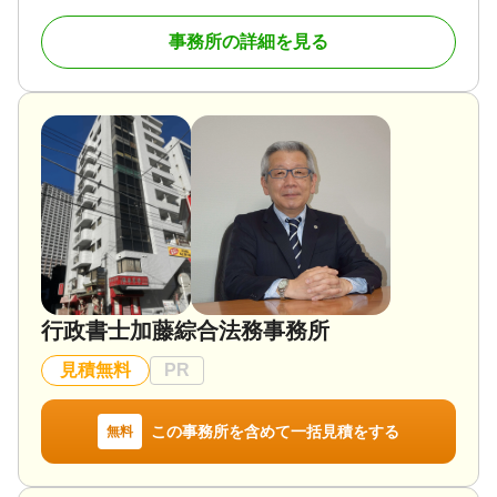
地域の皆様にとって「まず相談してみよう」と思っ
事務所の詳細を見る
対応地域
ていただける身近な専門家として、一件一件誠実に
秋田県内の全市町村、青森県西津軽郡の町村及び弘
対応いたします。相続や遺言、空き家などでお困り
前市とその周辺市町村
の際は、どうぞお気軽にご相談ください。
対応業務
遺言書 / 遺産分割 / 相続財産調査 / 成年後見 / 家族信
対応地域
託 / 相続手続き / 銀行手続き / 戸籍収集 / 相続人調査
秋田県（秋田市を中心に県南地区も対応していま
/ 任意後見
す）
対応体制
対応業務
訪問可 / 土日相談可 / 初回相談無料 / 事務所面談可
遺言書 / 遺産分割 / 相続財産調査 / 相続手続き / 銀行
手続き / 戸籍収集 / 相続人調査
対応体制
行政書士加藤綜合法務事務所
電話相談可 / 訪問可 / 女性スタッフ対応可 / 土日相談
可 / 初回相談無料 / 18時以降相談可 / オンライン面談
見積無料
PR
可 / 事務所面談可
この事務所を含めて一括見積をする
無料