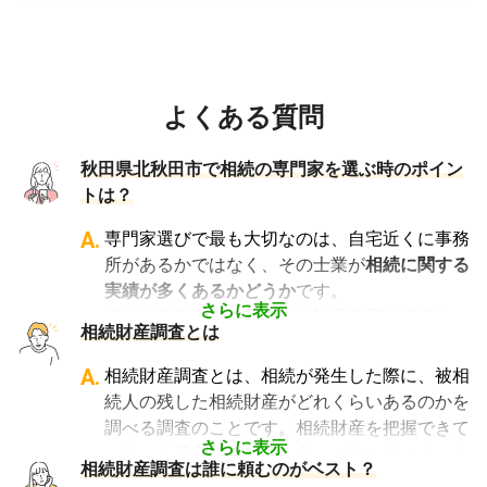
よくある質問
秋田県北秋田市で相続の専門家を選ぶ時のポイン
トは？
A.
専門家選びで最も大切なのは、自宅近くに事務
所があるかではなく、その士業が
相続に関する
実績が多くあるかどうか
です。
さらに表示
例えば行政書士といっても対応分野は幅広く、
相続財産調査とは
法人設立や許認可申請など法人業務を中心に行
っている行政書士に相続手続きの相談をして
A.
相続財産調査とは、相続が発生した際に、被相
も、期待した結果は得られないでしょう。
続人の残した相続財産がどれくらいあるのかを
また税理士であれば、相続は税理士試験の必修
調べる調査のことです。相続財産を把握できて
科目でないことから資格試験を取る時に選択し
さらに表示
いないと遺産分割の話し合いが進みません。ま
相続財産調査は誰に頼むのがベスト？
ていない人にとっては専門外となります。
た、相続放棄の期限の3か月が過ぎた後に大き