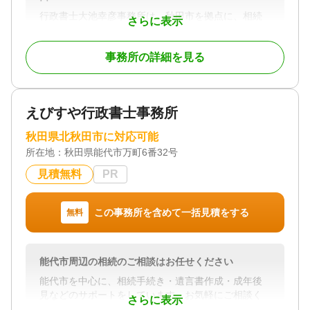
行政書士大池幸彦事務所は、秋田市を拠点に、相続
さらに表示
手続き・遺言書作成・空き家相談を中心とした法務
サービスを提供しております。
事務所の詳細を見る
「何から始めればよいかわからない」「家族に迷惑
をかけたくない」「相続手続きが複雑で困ってい
る」といったお悩みに寄り添い、一つひとつ丁寧に
えびすや行政書士事務所
ご説明しながら、お客様が安心して手続きを進めら
れるようサポートいたします。
秋田県北秋田市に対応可能
所在地：
秋田県能代市万町6番32号
当事務所の特徴は、行政書士業務に加え、不動産会
社を運営していることです。相続した不動産の名義
見積無料
PR
変更後の売却、空き家の活用・処分、土地や建物の
ご相談までワンストップで対応できる体制を整えて
います。また、税理士・司法書士・弁護士など各分
この事務所を含めて一括見積をする
無料
野の専門家とも連携し、お客様に最適な解決方法を
ご提案いたします。
能代市周辺の相続のご相談はお任せください
相続は法律の問題だけではなく、ご家族の想いや将
来の暮らしにも関わる大切な手続きです。だからこ
能代市を中心に、相続手続き・遺言書作成・成年後
そ、専門用語をできるだけ使わず、わかりやすく親
見などのサポートをしています。お気軽にご相談く
さらに表示
身な対応を心掛けています。
ださい。