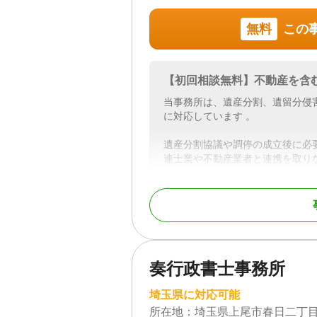
申告までワンストップで対応。
2024年4月の相続登記義務化に
無料
この
きまで対応します。
相続専門チームの弁護士が専任で
まで、幅広いお困りごとを1つの
【初回相談無料】不動産を含
当事務所は、遺産分割、遺留分侵
修正内容：【弁護士法人東京新宿
に対応しています 。
・相続人調査（戸籍謄本の収集・
・遺留分侵害額請求について、生
遺産分割協議や調停の成立後に必
・相続登記や相続税申告まで、ま
連士業や不動産業者と連携を取り
相続にまつわる問題の最終的な解
対応地域
東京、神奈川、埼玉、
で、是非ご相談ください。
対応業務
遺言書 / 遺産分割 / 相
/ 家族信託 / 相続手続き 
対応地域
埼玉県、東京都、神奈
続トラブル（弁護士相
県も応相談
奏行政書士事務所
対応体制
電話相談可 / 女性スタッ
対応業務
遺言書 / 遺産分割 / 相
可 / オンライン面談可 
埼玉県に対応可能
き / 戸籍収集 / 相続
所在地：
埼玉県上尾市春日二丁目