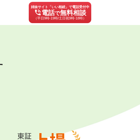
姉妹サイト「いい相続」で電話受付中
phone_in_talk
電話
無料相談
で
（平日9時-19時/土日祝9時-18時）
す