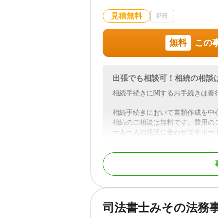
対応体制
訪問可 / 女性スタッフ対応
務所面談可
見積無料
PR
無料
この
出張でも相談可！相続の相談
相続手続きに関するお手続きは奏
相続手続きにおいて書類作成を中
相続のご相談は無料です。費用の
一人一人の状況に合わせてサポー
対応地域
埼玉県
対応業務
遺言書 / 遺産分割 / 相
調査
対応体制
女性スタッフ対応可 / 
司法書士みその法務