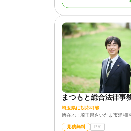
続に関するご相談は、初回60分に
相続人調査では、戸籍謄本の収集
寄帳調査、遺言の有無の確認まで
遺留分侵害額請求では、遺留分額
適正な金額の確保に努めます。
面談後、今後の進め方をご提案い
ら、お気軽にお尋ねください。
②新宿・横浜・大宮・千葉の4拠
大宮支店（大宮駅西口徒歩約5分
展開しており、首都圏エリアの各
お電話・メール・専用フォームで
たは電話・オンラインでのご相談も
日も受付しております。
まつもと総合法律事
③税理士法人・提携司法書士と連
埼玉県に対応可能
当事務所は、弁護士に加えグルー
所在地：
埼玉県さいたま市浦和区高
ています。
見積無料
PR
相続税申告が必要なケースでは税