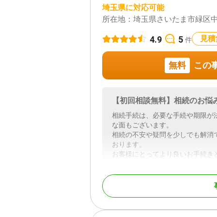
埼玉県に対応可能
所在地：
埼玉県さいたま市緑区中野田
4.9
5
見積
件
無料
この
【初回相談無料】相続のお悩
相続手続は、必要な手続や期限が
な面もございます。
相続の不安や疑問を少しでも解消
おります。
お客様にとってより良いお手続き
まずはお気軽にご相談ください。
対応地域
埼玉県
対応業務
遺言書 / 遺産分割 / 相