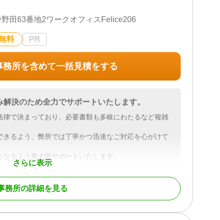
63番地2ワークオフィスFelice206
無料
PR
事務所を含めて一括見積をする
み解決のため全力でサポートいたします。
法律で決まっており、必要書類も多岐にわたるなど複雑
できるよう、弊所では丁寧かつ迅速なご対応を心がけて
となるよう最大限サポートいたします。
さらに表示
事務所の詳細を見る
続財産調査 / 相続登記 / 相続放棄 / 相続手続き / 銀行手続