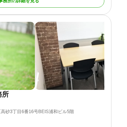
限り無料です。
事務所の詳細を見る
による法定相続人の確定に加え、金融機関・不動産の名
を一括して対応します。
の算定基礎となる生前贈与の内容まで調査したうえで、
たします。ご契約内容についてご不明な点がありました
点｜オンライン相談も可能
）のほか、新宿本店・神奈川（横浜）・千葉にも拠点を
駅から通いやすい立地に事務所を構えています。
お問い合わせください。お近くの拠点への直接相談、ま
ご利用いただけます。朝7時から夜22時まで、土日祝
務所
携して相続手続きに対応
プ内税理士法人、提携司法書士とも連携する体制を整え
砂3丁目6番16号BEIS浦和ビル5階
理士法人と連携し、生前贈与を活用した相続税対策から