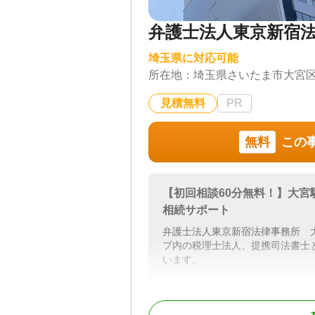
弁護士法人東京新宿法
埼玉県に対応可能
所在地：
埼玉県さいたま市大宮区桜
見積無料
PR
無料
この
【初回相談60分無料！】大宮
相続サポート
弁護士法人東京新宿法律事務所 
プ内の税理士法人、提携司法書士
います。
①初回相談60分無料｜相続人調
弁護士がお客さまのお話を伺い、