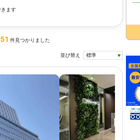
できます
551
件
見つかりました
並び替え