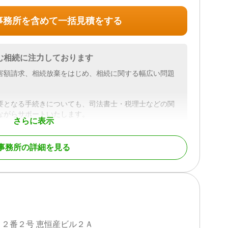
も、提携司法書士と連携して不動産の名義変更・登記手続
事務所を含めて一括見積をする
対応するため、遺産分割・遺留分・相続放棄・相続登記
窓口でご相談いただけます。
む相続に注力しております
害額請求、相続放棄をはじめ、相続に関する幅広い問題
法律事務所 大宮支店の無料相談でできること】
金融機関・不動産の名寄帳調査）を任せたい
前贈与も含めて適正な金額を知りたい
要となる手続きについても、司法書士・税理士などの関
とめて相談できる窓口を探している
ながらサポートいたします。
さらに表示
決に向けて、一貫してお手伝いさせていただきますの
千葉
事務所の詳細を見る
続財産調査 / 相続税申告 / 相続登記 / 相続放棄 / 成年後見
/ 銀行手続き / 戸籍収集 / 相続税対策 / 相続人調査 / 相
川県、千葉県、茨城県、群馬県、栃木県 その他の都道府
談）
フ対応可 / 土日相談可 / 初回相談無料 / 18時以降相談
続財産調査 / 相続放棄 / 成年後見 / 相続手続き / 銀行手続
/ 事務所面談可
人調査 / 相続トラブル（弁護士相談）
２番２号 恵恒産ビル２Ａ