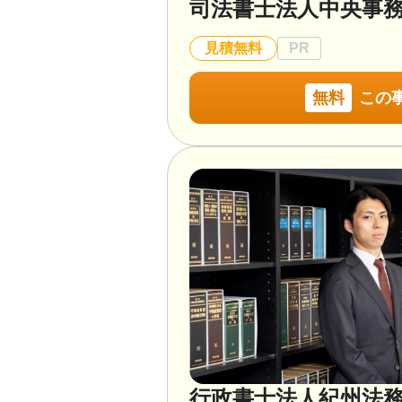
司法書士法人中央事
見積無料
PR
無料
この
行政書士法人紀州法