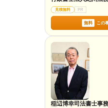
見積無料
PR
無料
この
稲辺博幸司法書士事