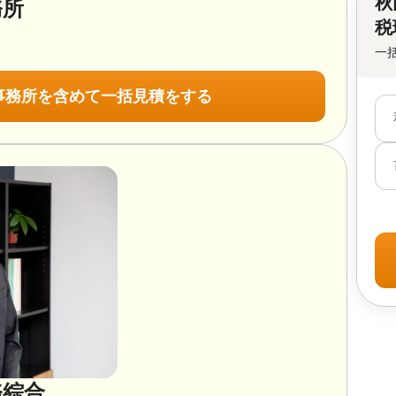
秋
務所
税
一
事務所を含めて一括見積をする
務綜合