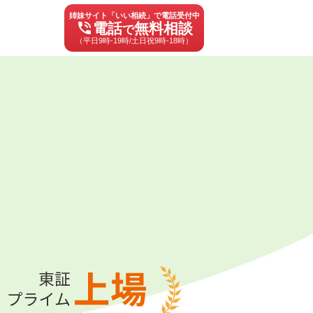
姉妹サイト「いい相続」で電話受付中
phone_in_talk
電話
無料相談
で
（平日9時-19時/土日祝9時-18時）