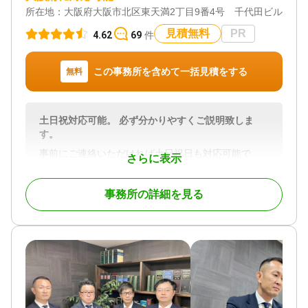
所在地：
大阪府大阪市北区東天満2丁目9番4号 千代田ビル東館1
見積無料
PR
4.62
69
件
この事務所を含めて一括見積をする
無料
土日祝対応可能。 必ず分かりやすくご説明致しま
す。
事前にご連絡いただければ土日祝日も対応可能で
さらに表示
す。
経験豊富な司法書士が丁寧かつスピーディーに対応
事務所の詳細を見る
させていただきます。
不動産や預貯金等の相続手続き、遺言書の作成、遺
産整理手続き、相続放棄、家族信託、生前贈与等幅
広く対応しております。
依頼者様のご要望に添いながら最も望ましいご提案
をさせていただきます。
携帯電話、LINEなど様々な手段で連絡可能です。
どうぞお気軽にお問い合わせください。