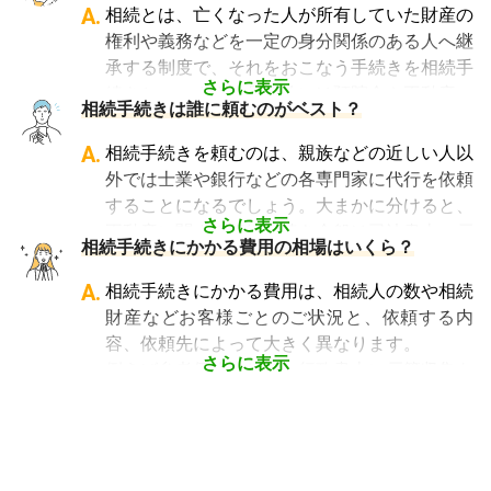
際にかかる費用や、登録免許税などが発生しま
いため、相続手続きの経験豊富な司法書士を選
A.
相続とは、亡くなった人が所有していた財産の
す。 相続人や不動産の数などによっても異な
ぶことが、スムーズで間違いのない相続手続き
権利や義務などを一定の身分関係のある人へ継
るため、価格表は参考にしかなりません。
のために非常に重要になります。
承する制度で、それをおこなう手続きを相続手
「相続費用見積ガイド」では、
相続手続きに強
なお、自宅から離れた場所にある事務所であっ
さらに表示
続きといいます。具体的には預貯金や不動産、
い司法書士に、無料で一括見積依頼が可能で
相続手続きは誰に頼むのがベスト？
ても、相続手続きの対応は可能です。
借金なども含めた亡くなった人の財産を配偶者
す
。ご自身の状況ではいくら費用がかかるの
「相続費用見積ガイド」では、
相続手続きに強
や子どもなどの相続人に引き継ぐ手続きのこと
A.
相続手続きを頼むのは、親族などの近しい人以
か、まずは見積を取り寄せてみましょう。
い司法書士を多数掲載しており、無料で一括見
です。相続手続きが大変と言われるのは、その
外では士業や銀行などの各専門家に代行を依頼
積依頼が可能です
。ぜひご利用ください。
複雑さや手続きの多さにあります。加えて役所
することになるでしょう。大まかに分けると、
や銀行などに出向くことも多いことから時間も
さらに表示
不動産に関する相続手続き全般は司法書士、戸
相続手続きにかかる費用の相場はいくら？
手間もかかります。専門家に任せればそういっ
籍謄本の収集、預貯金口座・車などの名義変更
た煩わしさを大幅に減らすことができます。
手続きを任せたい場合は行政書士、相続税申告
A.
相続手続きにかかる費用は、相続人の数や相続
や節税対策の検討は税理士、相続人の間で争い
財産などお客様ごとのご状況と、依頼する内
やトラブルになっている場合は弁護士というよ
容、依頼先によって大きく異なります。
うに状況別に頼むのがベストです。
さらに表示
例えば参考価格として、行政書士に戸籍収集を
頼むと 2～3万円、遺産分割協議書の作成 5～
10万円、司法書士に相続登記を頼むと 6～8万
円などがあります。
代行業者各々のパッケージプランもあります