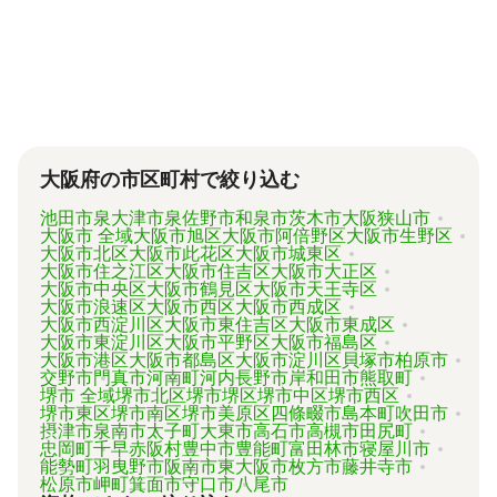
が、内容がバラバラで比較しづらく、自分に必
要な手続きに過不足がないか目安をつけること
が難しい状況です。
「相続費用見積ガイド」では、相続手続きに強
い専門家に、無料で一括見積依頼が可能です。
ご自身の状況ではいくら費用がかかるのか、ま
ずは見積を取り寄せてみましょう。
大阪府の市区町村で絞り込む
池田市
泉大津市
泉佐野市
和泉市
茨木市
大阪狭山市
大阪市 全域
大阪市旭区
大阪市阿倍野区
大阪市生野区
大阪市北区
大阪市此花区
大阪市城東区
大阪市住之江区
大阪市住吉区
大阪市大正区
大阪市中央区
大阪市鶴見区
大阪市天王寺区
大阪市浪速区
大阪市西区
大阪市西成区
大阪市西淀川区
大阪市東住吉区
大阪市東成区
大阪市東淀川区
大阪市平野区
大阪市福島区
大阪市港区
大阪市都島区
大阪市淀川区
貝塚市
柏原市
交野市
門真市
河南町
河内長野市
岸和田市
熊取町
堺市 全域
堺市北区
堺市堺区
堺市中区
堺市西区
堺市東区
堺市南区
堺市美原区
四條畷市
島本町
吹田市
摂津市
泉南市
太子町
大東市
高石市
高槻市
田尻町
忠岡町
千早赤阪村
豊中市
豊能町
富田林市
寝屋川市
能勢町
羽曳野市
阪南市
東大阪市
枚方市
藤井寺市
松原市
岬町
箕面市
守口市
八尾市