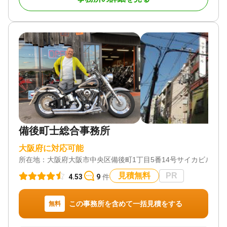
・不動産売却
【対応地域】大阪府下全域、兵庫県、京都府
【営業時間】平日9:00～18:00 土日祝は事前予約で
対応可
対応地域
大阪府下全域、兵庫県、京都府
対応業務
遺言書 / 遺産分割 / 相続登記 / 相続放棄 / 成年後見 /
家族信託 / 相続手続き / 銀行手続き / 戸籍収集 / 相続
備後町士総合事務所
人調査 / 生前贈与（不動産名義変更）
対応体制
大阪府に対応可能
女性スタッフ対応可 / 土日相談可 / 初回相談無料 / 事
所在地：
大阪府大阪市中央区備後町1丁目5番14号サイカビル5階
務所面談可
見積無料
PR
4.53
9
件
この事務所を含めて一括見積をする
無料