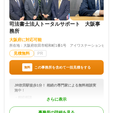
対応地域
相続：全国 贈与：大阪府 放棄：全国
対応業務
司法書士法人トータルサポート 大阪事
遺言書 / 遺産分割 / 相続登記 / 相続放棄 / 相続手続き
/ 銀行手続き / 戸籍収集 / 生前贈与（不動産名義変
務所
更）
大阪府に対応可能
対応体制
所在地：
大阪府吹田市昭和町1番1号 アイワステーションビル２
電話相談可 / 土日相談可 / 初回相談無料 / 18時以降相
談可 / オンライン面談可 / 事務所面談可
見積無料
PR
この事務所を含めて一括見積をする
無料
JR吹田駅徒歩1分！ 相続の専門家による無料相談実
施中！
・相続相談
さらに表示
・税金対策
・遺言作成
事務所の詳細を見る
・家族信託