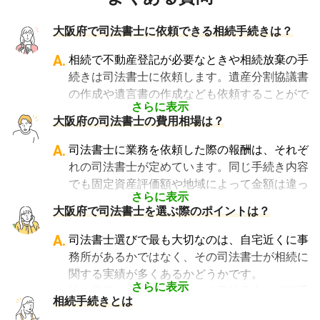
大阪府で司法書士に依頼できる相続手続きは？
A.
相続で不動産登記が必要なときや相続放棄の手
続きは司法書士に依頼します。遺産分割協議書
の作成や遺言書の作成なども依頼することがで
さらに表示
きます。
大阪府の司法書士の費用相場は？
・不動産の名義変更の手続き
・遺産分割協議書の作成
A.
司法書士に業務を依頼した際の報酬は、それぞ
・遺言書の作成
れの司法書士が定めています。同じ手続き内容
・成年後見人手続き
でも固定資産評価額や地域によって金額は違っ
ただし、相続争いなどのトラブルの解決は弁護
さらに表示
てきます。
大阪府で司法書士を選ぶ際のポイントは？
士に依頼することになります。
一例を挙げると、相続による所有権移転登記手
続きで「土地1筆及び建物1棟（固定資産評価
A.
司法書士選びで最も大切なのは、自宅近くに事
額の合計1,000万円）法定相続人3名のうち1名
務所があるかではなく、その司法書士が相続に
が単独相続した場合」の費用相場の目安は6万
関する実績が多くあるかどうかです。
円～8万円程です。
さらに表示
法人業務を中心に行っている司法書士に相続手
相続手続きとは
また相続登記には報酬のほか、戸籍謄本取得の
続きの相談をしても、期待した結果は得られな