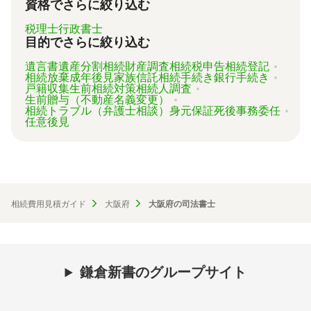
資格でさらに絞り込む
税理士
行政書士
目的でさらに絞り込む
遺言書
遺産分割
相続財産調査
相続税申告
相続登記
相続放棄
成年後見
家族信託
相続手続き
銀行手続き
戸籍収集
生前相続対策
相続人調査
生前贈与（不動産名義変更）
相続トラブル（弁護士相談）
身元保証
死後事務委任
任意後見
相続費用見積ガイド
大阪府
大阪府の司法書士
鎌倉新書のグループサイト