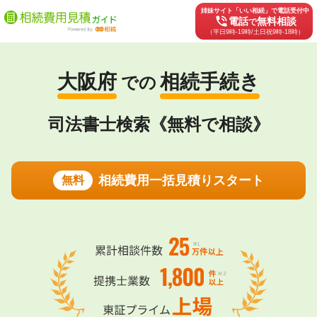
姉妹サイト「いい相続」で電話受付中
phone_in_talk
電話
無料相談
で
（平日9時-19時/土日祝9時-18時）
大阪府
相続手続き
での
司法書士検索《無料で相談》
相続費用一括見積りスタート
無料