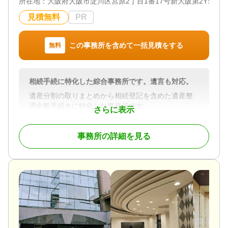
所在地：
大阪府大阪市淀川区宮原2丁目1番17号新大阪第2YS ビル7
市、天理市、香芝市、大和高田市、天理市、桜井
市、生駒郡、北葛城郡、磯城郡、高市郡）
見積無料
PR
対応業務
遺言書 / 遺産分割 / 相続財産調査 / 相続登記 / 相続放
この事務所を含めて一括見積をする
無料
棄 / 成年後見 / 家族信託 / 相続手続き / 銀行手続き /
戸籍収集 / 相続人調査 / 生前贈与（不動産名義変更）
対応体制
相続手続に特化した綜合事務所です。遺言も対応。
訪問可 / 土日相談可 / 初回相談無料 / 18時以降相談可
遺産分割の取りまとめから相続登記を含めた遺産整
/ 事務所面談可
理全般手続きに特化した事務所です。
さらに表示
遺言等の生前対策も含め、相続に関する問題は分か
りやすくご説明させて頂きますので、安心してご依
事務所の詳細を見る
頼ください。
対応地域
全国対応
対応業務
遺言書 / 遺産分割 / 生前贈与 / 相続財産調査 / 家族信
託 / 相続手続き / 銀行手続き / 戸籍収集 / 相続人調査
対応体制