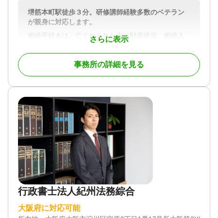
堺筋本町駅徒歩３分。研修講師経験多数のベテラン
が親身に対応します。
相続手続きは、亡くなられた方の財産状況、相続人
さらに表示
の数や関係その他様々な状況によって、ご遺族がご
自身でされてもそれほど難しくない手続きもあれ
事務所の詳細を見る
ば、専門職が関与しないと難しかったりなど、事案
ごとに対応方法が異なります。
しかも、専門家に依頼したがその説明や提案にいま
いち納得できず、他に依頼した方が良かったのでは
と後から後悔する方もいらっしゃいます。なので、
専門家に依頼するにしても、その選択は重要であ
り、その選択のポイントはやはり知識経験に置くの
が良いと思われます。
対応地域
大阪府全域、兵庫県（神戸市、尼崎市、西宮市、芦
屋市、宝塚市、伊丹市、川西市）、京都府（京都
行政書士法人紀州法務綜合
市、宇治市、城陽市、京田辺市、木津川市、亀岡
市、向日市、長岡京市、八幡市、精華町、久御山
大阪府に対応可能
町）、奈良県（奈良市、橿原市、生駒市、大和郡山