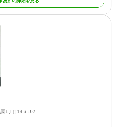
事務所の詳細を見る
フが初回相談から受任後のご質問やご要望まで、きめ細
日も対応
ります。土日祝日も受付対応いたしますので、「平日は
お問い合わせください。
島町「ダイレックス広島福島店」２階に所在
ウントストア「ダイレックス広島福島店」２階にござい
ちの方は、相談に必要な書類などを事前に確認いただい
お立ち寄りください。
町、坂町、熊野町、呉市、廿日市市、大竹市、尾道市、
続財産調査 / 成年後見 / 家族信託 / 相続手続き / 銀行手続
調査
応可 / 土日相談可 / 初回相談無料 / 事務所面談可
丁目18-6-102