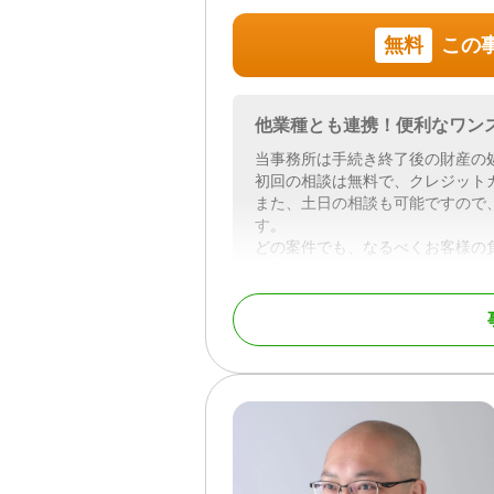
無料
この
他業種とも連携！便利なワン
当事務所は手続き終了後の財産の
初回の相談は無料で、クレジット
また、土日の相談も可能ですので
す。
どの案件でも、なるべくお客様の
ご予算等もお気軽にご相談くださ
対応業務
遺言書 / 遺産分割 / 相
き / 戸籍収集 / 相続人
対応体制
電話相談可 / 訪問可 / 
面談可 / 事務所面談可