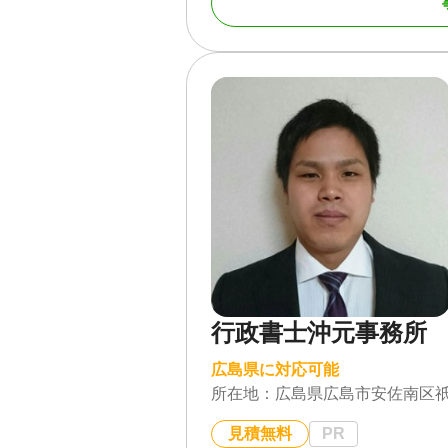
掲載しております。担当のスタッ
やかに対応させていただきます。
３．初回３０分無料相談を土日祝
初回３０分無料相談を実施してお
忙しい」という方も、まずは一度
４．平和大通りすぐそばの西区福
相談窓口は西区福島町のディスカ
ます。相続に関するお悩みをお持
た上で、お買い物の際にお気軽に
対応地域
広島市、府中町、海田
福山市
行政書士沖元事務所
対応業務
遺言書 / 遺産分割 / 相
き / 戸籍収集 / 相続人
広島県に対応可能
対応体制
訪問可 / 女性スタッフ対
所在地：
広島県広島市安佐南区祇園1
見積無料
PR