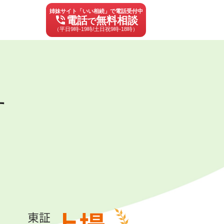
姉妹サイト「いい相続」で電話受付中
phone_in_talk
電話
無料相談
で
（平日9時-19時/土日祝9時-18時）
す