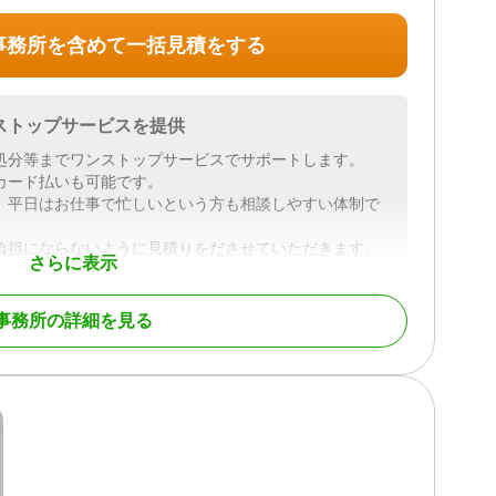
事務所を含めて一括見積をする
ストップサービスを提供
処分等までワンストップサービスでサポートします。
カード払いも可能です。
、平日はお仕事で忙しいという方も相談しやすい体制で
負担にならないように見積りをださせていただきます。
さらに表示
い。
事務所の詳細を見る
続財産調査 / 成年後見 / 家族信託 / 相続手続き / 銀行手続
調査
土日相談可 / 初回相談無料 / 18時以降相談可 / オンライン