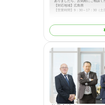
ありましたら、お気軽にご相談く
【対応地域】広島県
【営業時間】9：30～17：30（
対応地域
広島県
対応業務
遺言書 / 遺産分割 / 相
対応体制
電話相談可 / 訪問可 / 
面談可 / 事務所面談可