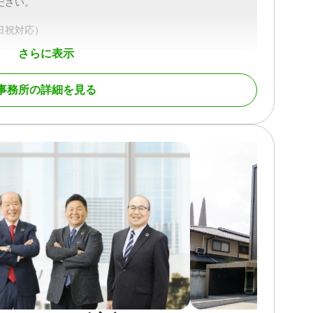
ださい。
土日祝対応）
さらに表示
事務所の詳細を見る
続財産調査 / 相続手続き / 銀行手続き / 戸籍収集
土日相談可 / 初回相談無料 / 18時以降相談可 / オンライン