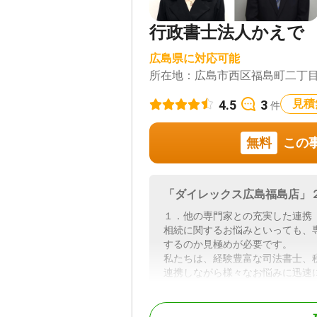
行政書士法人かえで
広島県に対応可能
所在地：
広島市西区福島町二丁目2
4.5
3
見積
件
無料
この
「ダイレックス広島福島店」
１．他の専門家との充実した連携
相続に関するお悩みといっても、
するのか見極めが必要です。
私たちは、経験豊富な司法書士、
連携しながら様々なお悩みに迅速
２．男性２名、女性２名の所属ス
男性２名、女性２名のスタッフが