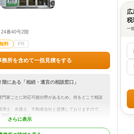
広
税
一
4番40号2階
無料
PR
事務所を含めて一括見積をする
２階にある「相続・遺言の相談窓口」
専門家ごとに対応可能分野があるため、何をどこで相談
税理士、弁護士、不動産会社と提携しておりますので、
に対応いたします。
さらに表示
タッフがご希望に応じて対応
所属しており、本ページには所属スタッフ４名の写真を