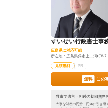
すいせい行政書士事
広島県に対応可能
所在地：
広島県呉市上二河町8-7
見積無料
PR
無料
この
呉市で遺言・相続の初回無料
大事な財産の円滑・円満に引き継