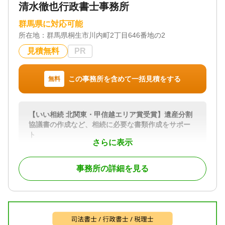
清水徹也行政書士事務所
託 / 相続手続き / 銀行手続き / 戸籍収集 / 相続人調査
対応体制
群馬県に対応可能
電話相談可 / 訪問可 / 土日相談可 / 初回相談無料 / 18
所在地：
群馬県桐生市川内町2丁目646番地の2
時以降相談可 / オンライン面談可 / 事務所面談可
見積無料
PR
この事務所を含めて一括見積をする
無料
【いい相続 北関東・甲信越エリア賞受賞】遺産分割
協議書の作成など、相続に必要な書類作成をサポー
ト
さらに表示
遺言書作成のサポートや遺言書がなかった場合の 遺
産分割協議書の作成など相続に関する サポートを行
事務所の詳細を見る
っております。
また、相続人の調査・確認、相続財産の調査、 相続
財産目録の作成 など、相続に必要な書類の作成もお
こないます。お気軽にご相談ください。
対応地域