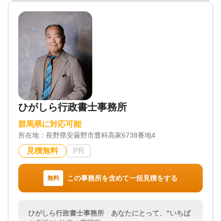
対応業務
遺言書 / 遺産分割 / 相続財産調査 / 相続手続き / 銀行
手続き / 戸籍収集 / 相続人調査
対応体制
電話相談可 / 訪問可 / 土日相談可 / 初回相談無料
ひがしら行政書士事務所
群馬県に対応可能
所在地：
長野県安曇野市豊科高家6738番地4
見積無料
PR
この事務所を含めて一括見積をする
無料
ひがしら行政書士事務所 あなたにとって、”いちば