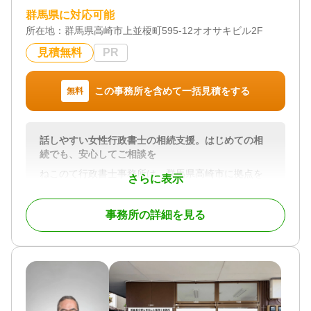
群馬県に対応可能
所在地：
群馬県高崎市上並榎町595-12オオサキビル2F
見積無料
PR
この事務所を含めて一括見積をする
無料
話しやすい女性行政書士の相続支援。はじめての相
続でも、安心してご相談を
ねこのて行政書士事務所は、群馬県高崎市に拠点を
さらに表示
構える、相続・遺言・成年後見手続きを中心とした
法務サポートの専門事務所です。
事務所の詳細を見る
女性行政書士が一貫してご対応いたしますので、
「法律のことは難しそう」「誰に聞けばいいかわか
らない」とお悩みの方にも、安心してご相談いただ
けます。
当事務所では、相続人調査・戸籍収集から不動産の
名義変更や金融機関手続き、遺産分割協議書の作成