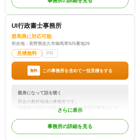
事務所の詳細を見る
ても、後から申告の必要なものが出てきて慌ててし
まう事があります。
当事務所では相続の申告件数も多く安心してお任せ
いただけます。
UI行政書士事務所
いざという時に備える為の事前のご相談も、
お亡くなりになってからのご相談も、
群馬県に対応可能
財産目録から路線価による土地評価など、申告まで
所在地：
長野県佐久市御馬寄925番地29
一貫してサポートさせていただきます。
見積無料
PR
対応地域
群県全域 その他近隣の県
この事務所を含めて一括見積をする
無料
対応業務
生前贈与 / 相続税申告 / 相続手続き
対応体制
親身になって話を聴く
電話相談可 / 訪問可 / 土日相談可 / 初回相談無料 / 18
田舎の農村地域の事務所です。
時以降相談可 / オンライン面談可 / 事務所面談可
宅建業の知識や経験を活かして、家屋や農地などの
さらに表示
相続の相談にのります。
事務所の詳細を見る
対応地域
長野県