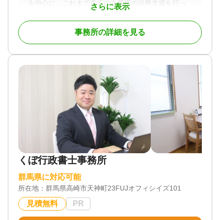
を中心に、これまで多くの企業様の法務支援を行っ
さらに表示
てまいりました。現在も数多くの企業様と顧問契約
を結び、日々の許認可業務から経営に関わるご相談
事務所の詳細を見る
まで、幅広いご依頼に対応しております。
そうした法人業務を通じて、経営者様の相続や遺言
に関するご相談をいただく機会も増えており、後継
者への事業承継や、不動産・自社株式を含む複雑な
資産の相続対策など、実務に即したご提案とサポー
トを行っております。
単なる書類作成だけでなく、お客様の背景やご意向
を丁寧に伺いながら、円満な相続と安心できる未来
設計をお手伝いすることを大切にしています。身近
な相談相手として、どうぞお気軽にご相談くださ
い。
くぼ行政書士事務所
対応地域
群馬県に対応可能
群馬県（太田市、桐生市、みどり市）を中心に県内
所在地：
群馬県高崎市天神町23FUJオフィシイズ101
は対応可能です。栃木県足利市近郊。
見積無料
PR
対応業務
遺言書 / 遺産分割 / 相続財産調査 / 成年後見 / 相続手