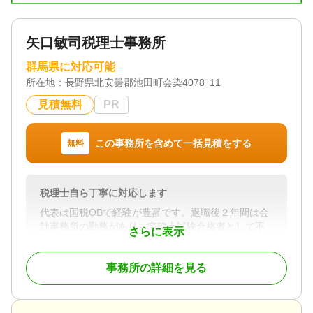
情に合った方法をご提案し、皆様の相続等の手続き
をサポートしていきます。
ご相談をお待ちしております。
矢口敏司税理士事務所
対応地域
群馬県に対応可能
無料対面相談は長野県中信・南信区域対応、電話・
所在地：
長野県北安曇郡池田町会染4078ｰ11
オンライン相談は長野県内、近県ほか対応いたしま
見積無料
PR
す。
対応業務
遺言書 / 遺産分割 / 相続財産調査 / 相続登記 / 成年後
この事務所を含めて一括見積をする
無料
見 / 家族信託 / 相続手続き / 銀行手続き / 戸籍収集 /
相続人調査
対応体制
税理士自ら丁寧に対応します
電話相談可 / 訪問可 / 土日相談可 / 初回相談無料 / 18
代表は国税OBで経験が豊富です。退職後２年間は会
時以降相談可 / オンライン面談可 / 事務所面談可
計事務所の勤務があり、宅建士試験合格者として不
さらに表示
動産業界での勤務経験もあります。
また、生命保険の代理店登録もしておりますので相
事務所の詳細を見る
続対策を含む相続に関することはトータルに、か
つ、丁寧にお受けいたします。
どうぞお気軽にご依頼ください。