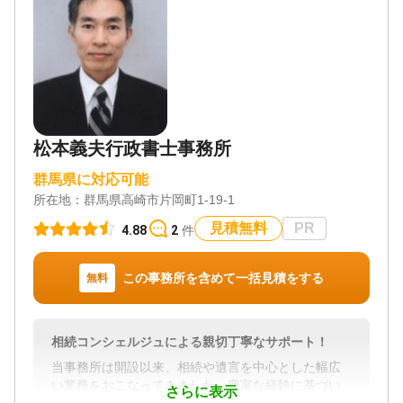
松本義夫行政書士事務所
群馬県に対応可能
所在地：
群馬県高崎市片岡町1-19-1
見積無料
PR
4.88
2
件
この事務所を含めて一括見積をする
無料
相続コンシェルジュによる親切丁寧なサポート！
当事務所は開設以来、相続や遺言を中心とした幅広
い業務をおこなってきました。豊富な経験に基づい
さらに表示