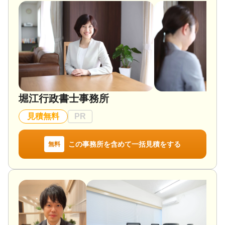
対応地域
長野県全域、山梨県の一部、新潟県の一部 オンラ
イン面談が可能な場合には地域を広げて対応いたし
ます。
対応業務
遺言書 / 遺産分割 / 相続財産調査 / 相続税申告 / 相続
登記 / 相続放棄 / 成年後見 / 家族信託 / 相続手続き /
銀行手続き / 戸籍収集 / 相続税対策 / 相続人調査 / 生
堀江行政書士事務所
前贈与（不動産名義変更）
対応体制
見積無料
PR
電話相談可 / 訪問可 / 土日相談可 / 初回相談無料 / 18
時以降相談可 / オンライン面談可 / 事務所面談可
この事務所を含めて一括見積をする
無料