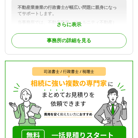
不動産業兼業の行政書士が幅広い問題に親身になっ
てサポートします。
当事務所では、不動産業務（ウェルニティ不動産）
さらに表示
兼業の行政書士が、相続に関する幅広いサポートを
行います。
事務所の詳細を見る
提供するサービスは、
・ 遺言に関する相談対応、遺言書の起案、作成の
お手伝い
・ 遺産分割協議書の作成
・ 法定相続人の調査など円滑な分割協議に向けた
サポート
・ 遺言の執行 など
相続手続きにおける不動産の取り扱いは、特に重
要です。
煩雑な書類手続きや法的な手続きをスムーズに進
めるために、専門家にお任せください。
当事務所では、
・ 不動産業務兼業の行政書士が、相続手続きを一
貫してサポート
・ 初回相談無料、2回目・3回目の相談でも無料対応
可