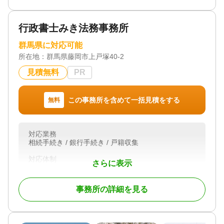
お客様の想い、希望をお聞かせください その想い
希望を込めた遺言書を作成致します。
行政書士みき法務事務所
私は、お客様に寄り添う街の法律家として遺言書で
群馬県に対応可能
皆様の想いを形にします。
所在地：
群馬県藤岡市上戸塚40-2
初回相談無料ですので、お気軽にお問い合わせくだ
さい。
見積無料
PR
対応業務
この事務所を含めて一括見積をする
無料
遺言書 / 遺産分割 / 相続財産調査 / 相続手続き / 銀行
手続き / 戸籍収集 / 相続人調査
対応体制
対応業務
訪問可 / 初回相談無料
相続手続き / 銀行手続き / 戸籍収集
対応体制
さらに表示
初回相談無料
事務所の詳細を見る