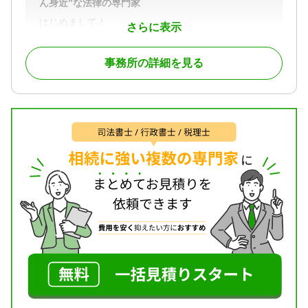
ん身近”な法律の専門家
はじめまして！
さらに表示
ひがしら行政書士事務所の代表で特定行政書士の東
良義文です。
事務所の詳細を見る
当事務所は、⾧野県安曇野市の静かな住宅街の中に
あり、お客様がご自宅で寛ぐような感覚で打合せが
できますので、お気軽にお立ち寄りいただければと
思います。
人生を精一杯生きてこられた皆様方を応援させてい
ただきたく、成年後見・相続関係など、終活に関す
る業務を主としており、以下の三点をモットーとし
ています。
一、お客様のお話を傾聴し、その想いを正確に受け
止めること
一、わかりやすい言葉で、お客様が理解・納得でき
るような打合せを心がけること
一、自分がプロとしての自覚を持ち、今までの経験
にとらわれず、常に最新の情報を採りいれ、お客様
への最善をつくすこと
お客様が抱えている様々な悩み、ご相談に対し、実