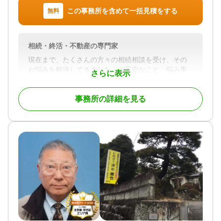
続き / 銀行手続き / 戸籍収集 / 事業承継 / 相続人調査
この事務所を含めて一括見積をする
無料
対応体制
電話相談可 / 訪問可 / 土日相談可 / 初回相談無料 / 18
時以降相談可 / 事務所面談可
相続・終活・不動産の専門家
現在まで、たくさんの方々の相続相談を受け、その
お悩みを解決してきました。ご不安なこと、悩み事
さらに表示
は、人それぞれです。しかし、生前からご自身の亡
くなった後のことに向き合い、事前に対策した方々
事務所の詳細を見る
の想いは皆さん同じでした。それは、「残された家
族や相続人が困らないようにしたい。」ということ
です。ご自身の亡くなった後の事を考えることは、
とても大変なことです。しかし、それに向き合う事
で、残されたご家族が故人に感謝している姿を何度
も見てきました。これからもそういったお手伝いを
していきたいと思い、開業しました。
対応地域
群馬県
対応業務
遺言書 / 遺産分割 / 生前贈与 / 相続財産調査 / 家族信