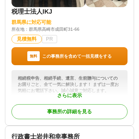
税理士法人IKJ
群馬県に対応可能
所在地：
群馬県高崎市成田町31-66
見積無料
PR
この事務所を含めて一括見積をする
無料
相続税申告、相続手続、遺言、生前贈与についての
お困りごと、全て一気に解決します！ まずは一度お
気軽にお電話下さい。誠心誠意ご対応します。
さらに表示
相続は人生の中でも大きな節目であり、専門的な知
識が求められる分野です。当事務所では、相続税申
事務所の詳細を見る
告はもちろん、事前の相続対策から申告後のフォロ
ーまで一貫してサポートしております。お客様一人
ひとりの状況に寄り添い、わかりやすい説明と丁寧
な対応を心がけています。初めての方でも安心して
行政書士岩井和幸事務所
ご相談いただける体制を整えておりますので、どう