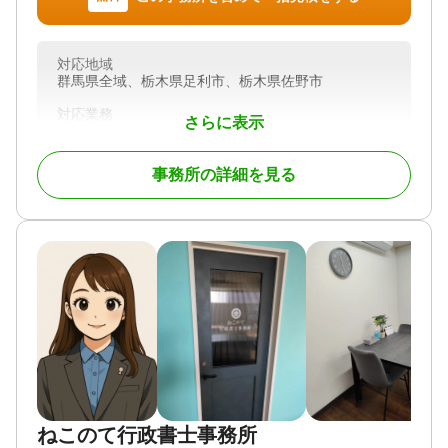
電話相談可 / 訪問可 / 土日相談可 / 初回相談無料 / 18
時以降相談可
対応地域
群馬県全域、栃木県足利市、栃木県佐野市
対応業務
さらに表示
遺言書 / 遺産分割 / 相続財産調査 / 相続登記 / 相続放
棄 / 家族信託 / 相続手続き / 銀行手続き / 戸籍収集 /
相続人調査 / 生前贈与（不動産名義変更）
事務所の詳細を見る
対応体制
電話相談可 / 訪問可 / 土日相談可 / 初回相談無料 / 18
時以降相談可 / オンライン面談可 / 事務所面談可
ねこのて行政書士事務所