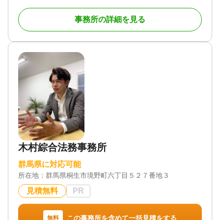
たきめ細かな相談対応で、地域の皆様のお悩みを解
消すべく努めております。また、相続コンシェルジ
事務所の詳細を見る
ュとして、相続に関することは何でも相談できるの
も強みです。初回相談料無料なので、小さなお悩み
でも気軽にご相談ください。
事務所はJR高崎駅より車で15分ほどの場所にありま
す。駅から少し遠めですが、訪問相談や電話相談が
可能なので、ご安心ください。
19時以降や土日相談など個々の事情にあわせたきめ
細かい対応をいたします。
また複数の司法書士、税理士、土地家屋調査士、社
会保険労務士、弁護士などと幅広く提携しておりま
す。不動産名義変更、相続税、未登記建物、相続争
木村綜合法務事務所
いなどもご相談ください。それぞれふさわしいプロ
フェショナルをご紹介させていただきます。
群馬県に対応可能
所在地：
群馬県桐生市境野町六丁目５２７番地３
対応業務
遺言書 / 遺産分割 / 相続財産調査 / 家族信託 / 相続手
見積無料
PR
続き / 銀行手続き / 戸籍収集 / 相続人調査
対応体制
この事務所を含めて一括見積をする
無料