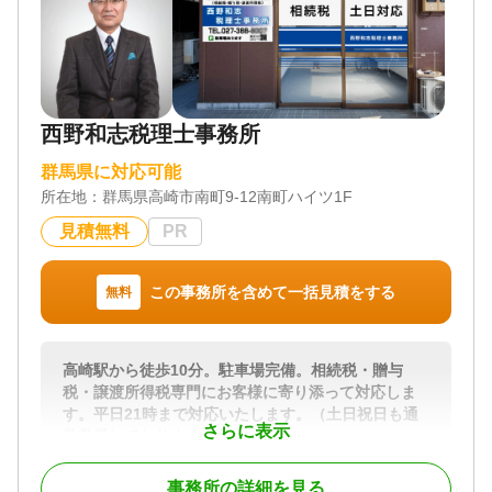
まで、相続手続きに必要な流れを総合的にサポート
しています。
特に「何から手をつけていいか分からない」「家族
に頼りづらい」「自分でやってみたが難しくて断念
した」といった方のご相談を多く受けており、初動
の段階から伴走する体制を大切にしています。
西野和志税理士事務所
相続人が全国に分散している場合や、空き家・山
群馬県に対応可能
林・農地といった特殊な不動産が含まれるケース、
所在地：
群馬県高崎市南町9-12南町ハイツ1F
また被相続人が外国籍・在留資格を持っていたケー
スなど、背景が複雑な相続にも柔軟に対応可能で
見積無料
PR
す。
これまでに「10年以上手つかずだった相続」や「相
続人の所在が不明なケース」などのご相談にも対応
この事務所を含めて一括見積をする
無料
してまいりました。
遺言書の作成支援や家庭裁判所への成年後見申立て
など、法的な整備が必要な場面にも、専門家として
高崎駅から徒歩10分。駐車場完備。相続税・贈与
丁寧に寄り添います。
税・譲渡所得税専門にお客様に寄り添って対応しま
す。平日21時まで対応いたします。（土日祝日も通
対応地域
さらに表示
常営業しております）
群馬県全域（高崎市・前橋市・渋川市・安中市・藤
国税の資産課税務署に36年間従事し特別国税調査官
岡市・富岡市・伊勢崎市・太田市など） 埼玉県・栃
事務所の詳細を見る
18年の経験を生かした代表税理士本人が対応しま