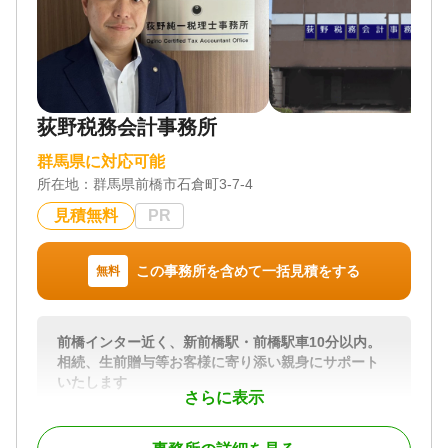
対応業務
遺言書 / 遺産分割 / 生前贈与 / 相続財産調査 / 家族信
託 / 相続手続き / 銀行手続き / 戸籍収集 / 相続人調査
対応体制
電話相談可 / 訪問可 / 土日相談可 / 初回相談無料 / 18
荻野税務会計事務所
時以降相談可 / オンライン面談可 / 事務所面談可
群馬県に対応可能
所在地：
群馬県前橋市石倉町3-7-4
見積無料
PR
この事務所を含めて一括見積をする
無料
前橋インター近く、新前橋駅・前橋駅車10分以内。
相続、生前贈与等お客様に寄り添い親身にサポート
いたします
さらに表示
相続税の申告は個人をゆっくり悼む間もなく期限が
迫ってしまうものです。財産が何もないと思ってい