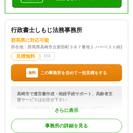
など、安心してご相談いただけます
相続に関するご不明点やお困りのことがあれば、ど
うぞお気軽にご相談ください。
対応地域
行政書士しもじ法務事務所
群馬県 埼玉県北部
群馬県に対応可能
対応業務
所在地：
群馬県高崎市台新田町３８７番地１ ハーベスト綿貫第3
遺言書 / 遺産分割 / 相続財産調査 / 成年後見 / 相続手
続き / 銀行手続き / 戸籍収集 / 相続人調査
見積無料
PR
対応体制
電話相談可 / 訪問可 / 土日相談可 / 初回相談無料 / 18
この事務所を含めて一括見積をする
無料
時以降相談可 / オンライン面談可 / 事務所面談可
高崎市で遺言書作成・相続手続サポート、高齢者支
援サービスはお任せ下さい
高崎市で相続手続き・遺言書の作成をご検討でした
さらに表示
ら、行政書士しもじ法務事務所へどうぞ。
事務所の詳細を見る
ご家族に最後の想いを伝えるために遺言書の作成を
検討してみてはいかがでしょうか