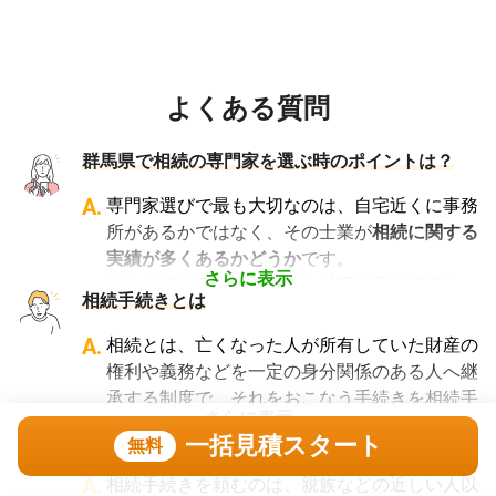
よくある質問
群馬県で相続の専門家を選ぶ時のポイントは？
A.
専門家選びで最も大切なのは、自宅近くに事務
所があるかではなく、その士業が
相続に関する
実績が多くあるかどうか
です。
さらに表示
例えば行政書士といっても対応分野は幅広く、
相続手続きとは
法人設立や許認可申請など法人業務を中心に行
っている行政書士に相続手続きの相談をして
A.
相続とは、亡くなった人が所有していた財産の
も、期待した結果は得られないでしょう。
権利や義務などを一定の身分関係のある人へ継
また税理士であれば、相続は税理士試験の必修
承する制度で、それをおこなう手続きを相続手
科目でないことから資格試験を取る時に選択し
さらに表示
続きといいます。具体的には預貯金や不動産、
相続手続きは誰に頼むのがベスト？
一括見積スタート
ていない人にとっては専門外となります。
無料
借金なども含めた亡くなった人の財産を配偶者
よって、相続手続きを専門に行っている士業
や子どもなどの相続人に引き継ぐ手続きのこと
A.
相続手続きを頼むのは、親族などの近しい人以