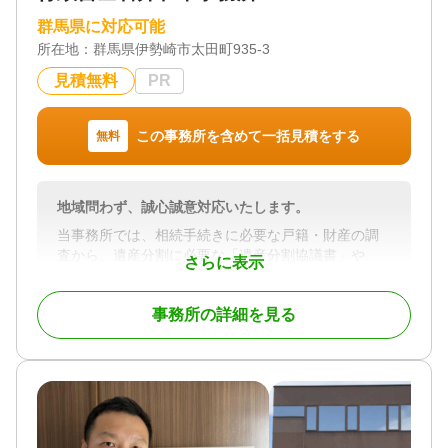
ぞお気軽にお問い合わせください。
群馬県に対応可能
所在地：
群馬県伊勢崎市太田町935-3
対応地域
群馬県全域
見積無料
PR
対応業務
遺言書 / 遺産分割 / 相続財産調査 / 相続税申告 / 相続
この事務所を含めて一括見積をする
無料
手続き / 銀行手続き / 戸籍収集 / 事業承継 / 相続人調
査 / 生前贈与（不動産名義変更）
地域問わず、誠心誠意対応いたします。
当事務所では、相続手続きに必要な戸籍・財産の調
査から、遺産分割に必要な「遺産分割協議書」や
さらに表示
「遺言書」の作成までトータルにサポート。
さらに遺産分割協議書を公正証書にする（公的な書
事務所の詳細を見る
類として登録する）サポートや、公証人との打ち合
わせなどのサポートもしています。
お客様一人ひとりのご事情にあった解決方法をご提
案いたします。
対応地域
群馬県・埼玉県北部・栃木県西部