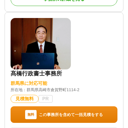
木県など近隣地域も対応可（オンライン相談含む）
す。
対応業務
知識と経験が豊富だからこそ相続税申告に自信があ
遺言書 / 遺産分割 / 生前贈与 / 相続財産調査 / 相続登
ります。
記 / 相続放棄 / 成年後見 / 家族信託 / 相続手続き / 銀
また、相続税法は難易度が高く税制の中でも難しく
行手続き / 戸籍収集 / 事業承継 / 相続人調査 / 生前贈
苦手としている税理士が多い税法です。
与（不動産名義変更）
当事務所はまさしく相続税に特化しております。
対応体制
電話相談可 / 訪問可 / 女性スタッフ対応可 / 土日相談
対応地域
可 / 初回相談無料 / 18時以降相談可 / オンライン面談
関東全域・長野県
可 / 事務所面談可
対応業務
遺産分割 / 相続財産調査 / 相続税申告 / 相続手続き
髙橋行政書士事務所
対応体制
電話相談可 / 訪問可 / 土日相談可 / 18時以降相談可 /
群馬県に対応可能
事務所面談可
所在地：
群馬県高崎市倉賀野町1114-2
見積無料
PR
この事務所を含めて一括見積をする
無料