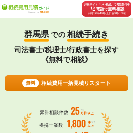
姉妹サイト「いい相続」で電話受付中
phone_in_talk
電話
無料相談
で
（平日9時-19時/土日祝9時-18時）
群馬県
相続手続き
での
司法書士/税理士/行政書士を探す
《無料で相談》
相続費用一括見積りスタート
無料