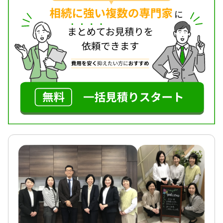
群馬県全域と栃木県足利市
対応業務
遺言書 / 遺産分割 / 相続財産調査 / 相続手続き / 銀行
手続き / 戸籍収集 / 相続人調査
対応体制
電話相談可 / 訪問可 / 女性スタッフ対応可 / 土日相談
可 / 初回相談無料 / 18時以降相談可 / オンライン面談
可 / 事務所面談可