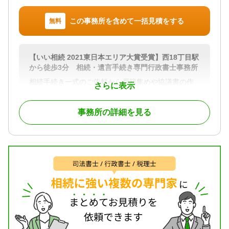
対応地域
この事務所を含めて一括見積をする
無料
北海道全域
対応業務
遺言書 / 遺産分割 / 相続財産調査 / 相続登記 / 相続放
【いい相続 2021東日本エリア大賞受賞】西18丁目駅
棄 / 成年後見 / 家族信託 / 相続手続き / 銀行手続き /
から徒歩3分 相続・遺言手続き専門行政書士事務所
戸籍収集 / 相続人調査 / 生前贈与（不動産名義変更）
相続手続き一式のご依頼から戸籍集めや協議書の作
対応体制
さらに表示
成などの業務ごとのご依頼も多数ご相談いただいて
電話相談可 / 訪問可 / 土日相談可 / 初回相談無料 / 18
います。
時以降相談可 / オンライン面談可 / 事務所面談可
事務所の詳細を見る
お客様のご要望に合わせ必要なお手続きをオーダー
メイドいたします。
お気軽にご相談くださいませ。
対応地域
札幌市 小樽市 江別市 恵庭市 千歳市 苫小牧
市 室蘭市 岩見沢市 旭川市 三笠市 美唄市
虻田郡 余市郡
対応業務
遺言書 / 遺産分割 / 相続財産調査 / 成年後見 / 相続手
続き / 銀行手続き / 戸籍収集 / 相続人調査 / 任意後見