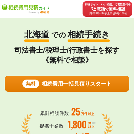
姉妹サイト「いい相続」で電話受付中
phone_in_talk
電話
無料相談
で
（平日9時-19時/土日祝9時-18時）
北海道
相続手続き
での
司法書士/税理士/行政書士を探す
《無料で相談》
相続費用一括見積りスタート
無料