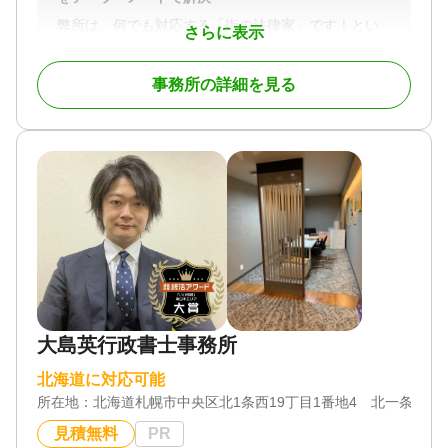
弊所は、何でも対応する「街の法律家」です！とい
さらに表示
う司法書士事務所ではありません。
事務所の詳細を見る
超高齢化社会において、北海道に暮らす道民の皆
様が安心して暮らせるよう、ご長寿応援のお手伝い
をするため、相続が発生する前と後の相続手続きと
家族信託に専門特化した事務所になります。
相続に関するご相談は、どうぞ安心して、相続の
前と後に関わらずご相談頂けますと幸いでございま
す。
既に相続が発生したご家族さまにおかれまして
は、どのように遺産整理や遺言執行をすすめたらよ
いのか、手順をおってわかりやすくご案内致しま
す。ご家族で行わなければいけないこと、弊所でお
大島英行政書士事務所
手伝いできる手続を明確にさせていただきますの
で、漠然とした不安感を解消できます。
北海道に対応可能
もし、ご家族（相続人）の関係性が微妙な場合
所在地：
北海道札幌市中央区北1条西19丁目1番地4 北一条ビル
は、間違っても「争族」と「争続」に発展しないよ
う、細心の注意をもって対応致します。
見積無料
PR