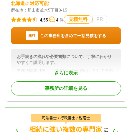
北海道に対応可能
所在地：
郡山市並木5丁目3-15
見積無料
PR
4.55
4
件
この事務所を含めて一括見積をする
無料
お手続きの流れや必要書類について、丁寧にわかり
やすくご説明します。
事務所開業以来、「相続センター 郡山」として県内
さらに表示
の様々な相続案件を受任してまいりました。
相続に関わる様々なご心配ごとについて広くご相談
事務所の詳細を見る
いただけます。
初回のご相談は無料となっておりますので、どうぞ
お気軽にお問い合わせください。
対応地域
郡山市周辺
対応業務