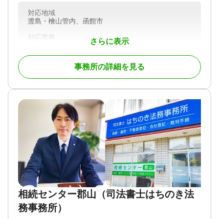
初回相談は30分無料なので、相続に関して少しでも
対応地域
不安がある場合は、ぜひ気軽にご相談ください。
渡島・檜山管内、函館市
対応業務
対応業務
さらに表示
遺言書 / 遺産分割 / 相続財産調査 / 相続手続き / 銀行
遺言書 / 遺産分割 / 相続財産調査 / 相続手続き / 銀行
手続き / 戸籍収集 / 相続人調査
手続き / 戸籍収集 / 相続人調査
事務所の詳細を見る
対応体制
訪問可 / 女性スタッフ対応可 / 土日相談可 / 初回相談
無料
相続センター郡山（司法書士はちのき法
務事務所）