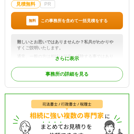
見積無料
PR
この事務所を含めて一括見積をする
無料
難しいとお思いではありませんか？私共がわかりや
すくご説明いたします。
通常、一般の方は相続は何度も経験する事ではあり
さらに表示
ません。
しかも人によって相続に関わる条件が異なる上に、
事務所の詳細を見る
民法・税法などの法律も絡んでくる為、非常に分か
り難いものとなっています。
私どもは、分かりにくいものであるからこそ、親身
になってご相談を賜り、納得していただけるまで説
明を致します。
対応地域
道東地域（釧路、根室、十勝管内）
対応業務
遺産分割 / 相続税申告