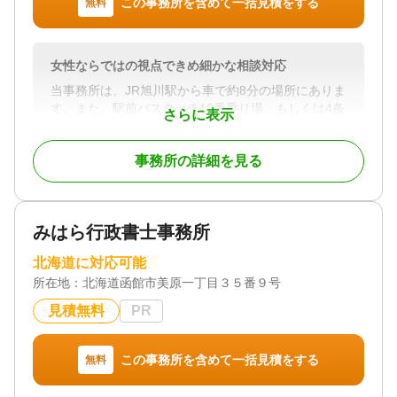
この事務所を含めて一括見積をする
無料
土日相談可 / 初回相談無料 / 18時以降相談可 / オンラ
イン面談可
女性ならではの視点できめ細かな相談対応
当事務所は、JR旭川駅から車で約8分の場所にありま
す。また、駅前バスタッチ10番乗り場、もしくは4条
さらに表示
通18丁目のバス停から旭川電気軌道の70・76番線で
南3条23丁目まで行き、バス停から歩いて約3分で
事務所の詳細を見る
す。
女性ならではの視点でさまざまなお悩みごとやお困
りごとに相談対応しています。「はじめての相続が
みはら行政書士事務所
不安…」「遺族で争いが起こらないか心配…」な
ど、さまざまな悩みを相談できます。お悩みごとや
北海道に対応可能
お困りごとを単純に解決するのではなく、相談者の
所在地：
北海道函館市美原一丁目３５番９号
明るい未来を取り戻すことに力を入れております。
またLGBTの方々にも安心して相談できる環境づくり
見積無料
PR
を心がけております。
一般財団法人 日本能力開発協会 JADPの上級心理カ
この事務所を含めて一括見積をする
無料
ウンセラーの資格をいかし、お悩みを丁寧にヒアリ
ングを行います。