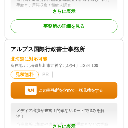
手続き / 戸籍収集 / 相続人調査
さらに表示
対応体制
初回相談無料
事務所の詳細を見る
アルプス国際行政書士事務所
北海道に対応可能
所在地：
北海道旭川市西神楽北1条4丁目234-109
見積無料
PR
この事務所を含めて一括見積をする
無料
メディア出演が豊富！的確なサポートで悩みを解
消！
当事務所は相続や遺産分割、法律手続きなどの実績
さらに表示