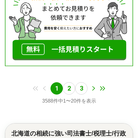
遺言書 / 遺産分割 / 相続財産調査 / 相続登記 / 相続放
棄 / 成年後見 / 家族信託 / 相続手続き / 銀行手続き /
戸籍収集 / 相続人調査 / 生前贈与（不動産名義変更）
対応体制
電話相談可 / 訪問可 / 女性スタッフ対応可 / 土日相談
可 / 初回相談無料 / 18時以降相談可 / オンライン面談
可 / 事務所面談可
1
2
3
3588
件中
1
〜
20
件を表示
北海道の
相続に強い司法書士/税理士/行政