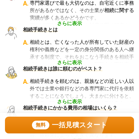
A.
専門家選びで最も大切なのは、自宅近くに事務
所があるかではなく、その士業が
相続に関する
実績が多くあるかどうか
です。
さらに表示
例えば行政書士といっても対応分野は幅広く、
相続手続きとは
法人設立や許認可申請など法人業務を中心に行
っている行政書士に相続手続きの相談をして
A.
相続とは、亡くなった人が所有していた財産の
も、期待した結果は得られないでしょう。
権利や義務などを一定の身分関係のある人へ継
また税理士であれば、相続は税理士試験の必修
承する制度で、それをおこなう手続きを相続手
科目でないことから資格試験を取る時に選択し
さらに表示
続きといいます。具体的には預貯金や不動産、
相続手続きは誰に頼むのがベスト？
ていない人にとっては専門外となります。
借金なども含めた亡くなった人の財産を配偶者
よって、相続手続きを専門に行っている士業
や子どもなどの相続人に引き継ぐ手続きのこと
A.
相続手続きを頼むのは、親族などの近しい人以
や、相続手続きの実績が多数ある士業を選ぶこ
です。相続手続きが大変と言われるのは、その
外では士業や銀行などの各専門家に代行を依頼
とが、スムーズで間違いのない相続手続きのた
複雑さや手続きの多さにあります。加えて役所
することになるでしょう。大まかに分けると、
めに非常に重要になります。
や銀行などに出向くことも多いことから時間も
さらに表示
不動産に関する相続手続き全般は司法書士、戸
相続費用見積ガイドでは、
相続手続きに強い経
相続手続きにかかる費用の相場はいくら？
手間もかかります。専門家に任せればそういっ
籍謄本の収集、預貯金口座・車などの名義変更
験豊富な複数の専門家に、無料で一括見積依頼
た煩わしさを大幅に減らすことができます。
手続きを任せたい場合は行政書士、相続税申告
A.
相続手続きにかかる費用は、相続人の数や相続
が可能
です。専門家選びでお困りの方は、まず
一括見積スタート
無料
や節税対策の検討は税理士、相続人の間で争い
財産などお客様ごとのご状況と、依頼する内
は
一括見積依頼からお問合せ
ください。
やトラブルになっている場合は弁護士というよ
容、依頼先によって大きく異なります。