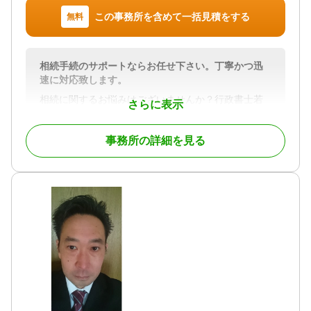
この事務所を含めて一括見積をする
無料
相続手続のサポートならお任せ下さい。丁寧かつ迅
速に対応致します。
相続に関するお悩みはございませんか？行政書士若
さらに表示
林崇雄事務所は北海道北見市で、遺言書や遺産分割
の手続きをわかりやすくサポートしております。
事務所の詳細を見る
『街の法律家』として、ご依頼者様に寄り添った対
応を大切にしております。お気軽にご相談くださ
い！
対応地域
オホーツク管内
対応業務
遺言書 / 遺産分割 / 相続財産調査 / 相続手続き / 銀行
手続き / 戸籍収集 / 相続人調査
対応体制
訪問可 / 土日相談可 / 初回相談無料 / 18時以降相談可