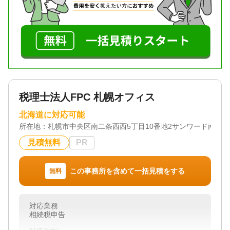
対応体制
電話相談可 / 訪問可 / 土日相談可 / 初回相談無料 / 18
時以降相談可 / 事務所面談可
税理士法人FPC 札幌オフィス
北海道に対応可能
所在地：
札幌市中央区南二条西西5丁目10番地2サンワード南2西5
見積無料
PR
この事務所を含めて一括見積をする
無料
対応業務
相続税申告