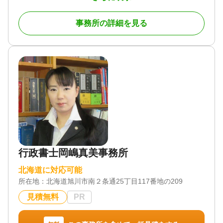
が豊富です。北海道全域に対応しており、新聞や雑
誌などのメディアや書籍への掲載実績も豊富で地域
事務所の詳細を見る
の方々から信頼を得ています。
旭川近郊への出張相談は無料。営業時間は9:00から
21:00までで土日・祝も対応可能なため、仕事や介護
などで忙しい方でも気軽に相談できます。
また、電話での問い合わせの場合は折り返し電話を
かけるシステムのため、実質通話料も無料です。
さまざまなセミナーを開催し、地域の方々への情報
提供に力を入れています。
相続に関するさまざまな不安を早期に解消するた
め、お気軽に相談ください。
行政書士岡嶋真美事務所
対応地域
北海道内全域
北海道に対応可能
所在地：
北海道旭川市南２条通25丁目117番地の209
対応業務
遺言書 / 遺産分割 / 相続財産調査 / 相続手続き / 銀行
見積無料
PR
手続き / 戸籍収集 / 相続人調査
対応体制