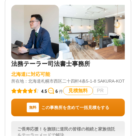
法務テーラー司法書士事務所
北海道に対応可能
所在地：
北海道札幌市西区二十四軒4条5-1-8 SAKURA-KOTONI 
見積無料
PR
4.5
6
件
この事務所を含めて一括見積をする
無料
ご長寿応援！を旗頭に道民の皆様の相続と家族信託
をテーラーメードで解決