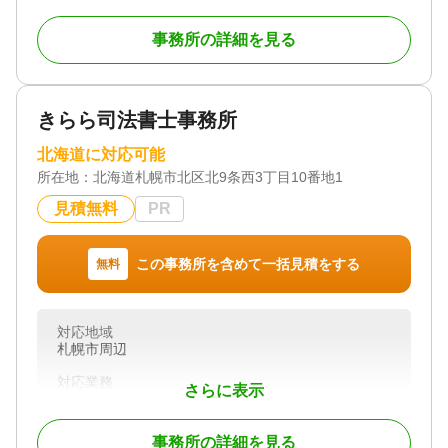
札幌を拠点に「相続問題」に注力する法律事務所
です。遺産分割、遺留分侵害額請求、遺言書の作
事務所の詳細を見る
成・検認、相続放棄など、相続に関するあらゆるト
ラブルに幅広く対応しています。豊富な実績を持つ
弁護士が、ご家族それぞれの事情や想いを丁寧にお
伺いし、最適な解決策を提案いたします。感情の対
きらら司法書士事務所
立や複雑な法的手続きが絡む相続問題こそ、専門的
な知識と冷静な判断が求められます。当事務所で
北海道に対応可能
は、依頼者の不安を少しでも軽減できるよう、明確
所在地：
北海道札幌市北区北9条西3丁目10番地1
な見通しと丁寧な説明を心がけ、安心してご相談い
ただける環境を整えています。地域に根ざし、信頼
見積無料
PR
される相続のパートナーを目指しています。
２．北海道道内全域対応
この事務所を含めて一括見積をする
無料
北海道内全域のご相談に対応しております。遠方
にお住まいの方もサポート可能です。
札幌市内はもちろん、道北・道東・道南など各地域
対応地域
のご相談にも迅速に対応し、状況に応じた最善な解
札幌市周辺
決策をご提案いたします。北海道内の法律問題でお
悩みの方は、どうぞ安心してご相談ください。
対応業務
さらに表示
遺言書 / 遺産分割 / 相続財産調査 / 相続登記 / 成年後
見 / 相続手続き / 銀行手続き / 戸籍収集 / 相続人調査
３．初回相談無料
法律相談をより身近に感じていただくために初回
事務所の詳細を見る