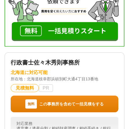
対応体制
土日相談可 / 初回相談無料 / 18時以降相談可
行政書士佐々木秀則事務所
北海道に対応可能
所在地：
北海道枝幸郡浜頓別町大通4丁目13番地
見積無料
PR
この事務所を含めて一括見積をする
無料
対応業務
遺言書 / 遺産分割 / 相続財産調査 / 相続手続き / 銀行