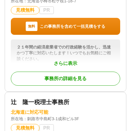
所在地：
北海道小樽市松ケ枝1-18-7
見積無料
PR
この事務所を含めて一括見積をする
無料
２１年間の経済産業省での行政経験を活かし、迅速
かつ丁寧に対応いたします！いつでもお気軽にご相
談ください。
さらに表示
中央バス“松ヶ枝町”停留所すぐ近く！
小樽市を中心に、遺言書や遺産分割協議書の作成、
事務所の詳細を見る
戸籍収集等の業務を迅速かつ丁寧に対応いたしま
す。
対応地域
辻 隆一税理士事務所
小樽を中心に、北海道全般。
北海道に対応可能
対応業務
所在地：
遺言書 / 遺産分割 / 相続財産調査 / 相続手続き / 銀行
釧路市中島町3-1成和ビル3F
手続き / 戸籍収集 / 相続人調査
見積無料
PR