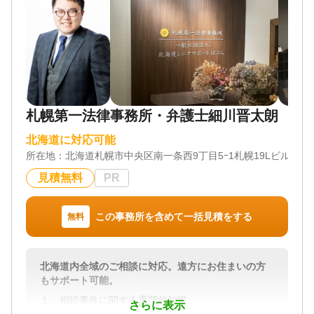
札幌第一法律事務所・弁護士細川晋太朗
北海道に対応可能
所在地：
北海道札幌市中央区南一条西9丁目5ｰ1札幌19Lビル
見積無料
PR
この事務所を含めて一括見積をする
無料
北海道内全域のご相談に対応。遠方にお住まいの方
もサポート可能。
１．相続事件に関する専門的知識
さらに表示