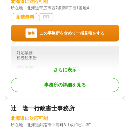
北海道に対応可能
います。
所在地：
北海道帯広市西7条南6丁目1番地4
見積無料
PR
対応地域
富良野、岩見沢、上川郡内
対応業務
この事務所を含めて一括見積をする
無料
遺言書 / 遺産分割 / 相続財産調査 / 家族信託 / 相続手
続き / 銀行手続き / 戸籍収集 / 相続人調査
対応体制
対応業務
電話相談可 / 訪問可 / 土日相談可 / 初回相談無料 / 18
相続税申告
時以降相談可 / オンライン面談可 / 事務所面談可
対応体制
さらに表示
初回相談無料
事務所の詳細を見る
辻 隆一行政書士事務所
北海道に対応可能
所在地：
北海道釧路市中島町3-1成和ビル3F