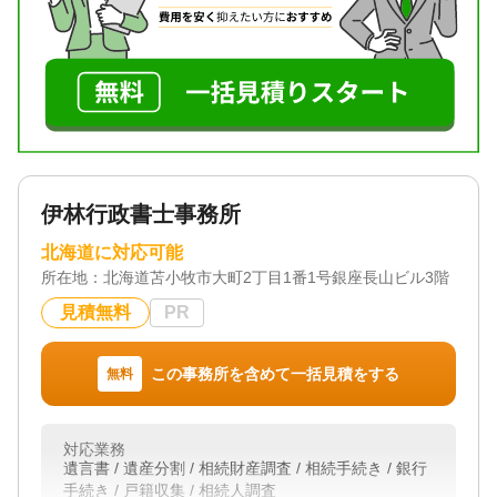
対応体制
土日相談可 / 初回相談無料 / 18時以降相談可
伊林行政書士事務所
北海道に対応可能
所在地：
北海道苫小牧市大町2丁目1番1号銀座長山ビル3階
見積無料
PR
この事務所を含めて一括見積をする
無料
対応業務
遺言書 / 遺産分割 / 相続財産調査 / 相続手続き / 銀行
手続き / 戸籍収集 / 相続人調査