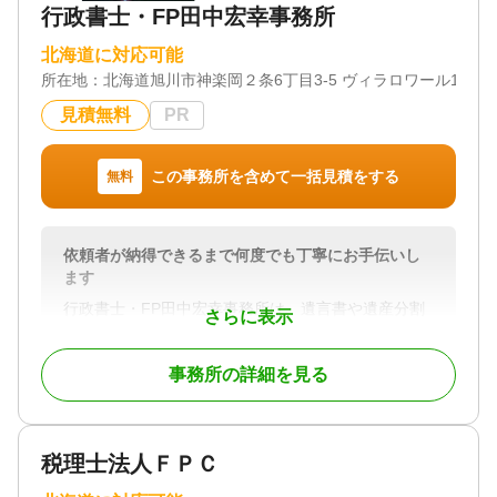
/ 事務所面談可
行政書士・FP田中宏幸事務所
北海道に対応可能
所在地：
北海道旭川市神楽岡２条6丁目3-5 ヴィラロワール103
見積無料
PR
この事務所を含めて一括見積をする
無料
依頼者が納得できるまで何度でも丁寧にお手伝いし
ます
行政書士・FP田中宏幸事務所は、遺言書や遺産分割
さらに表示
協議書などの書類作成から相続税の申告など、相続
に関するさまざまな業務をおこなう事務所です。
事務所の詳細を見る
相続の際の家族関係や相続人の人数、二世帯住宅に
住んでいるかどうかなど、さまざまなパターンに応
じた適切な対応を心がけています。相続人が離れた
税理士法人ＦＰＣ
場所で暮らしていたり、失踪していたりといった複
雑な事情を抱えている方にも的確な相談対応をして