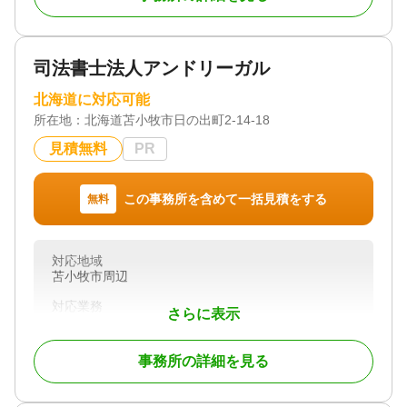
相談を無料で承っております。弁護士への相談をた
めらっている方も、
まずはお気軽にご相談ください。現在の状況を丁寧
司法書士法人アンドリーガル
にお伺いし、最善な解決策をご提案いたします。
北海道に対応可能
対応地域
所在地：
北海道苫小牧市日の出町2-14-18
北海道内全域
見積無料
PR
対応業務
遺言書 / 遺産分割 / 相続財産調査 / 相続放棄 / 成年後
見 / 家族信託 / 相続手続き / 銀行手続き / 戸籍収集 /
この事務所を含めて一括見積をする
無料
相続人調査 / 相続トラブル（弁護士相談）
対応体制
電話相談可 / 女性スタッフ対応可 / 土日相談可 / 初回
対応地域
相談無料 / 18時以降相談可 / オンライン面談可 / 事務
苫小牧市周辺
所面談可
対応業務
さらに表示
遺言書 / 遺産分割 / 相続財産調査 / 相続登記 / 相続放
棄 / 成年後見 / 家族信託 / 相続手続き / 銀行手続き /
戸籍収集 / 相続人調査 / 生前贈与（不動産名義変更）
事務所の詳細を見る