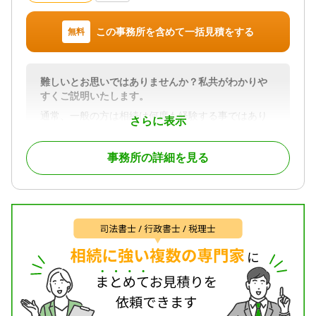
対応体制
電話相談可 / 訪問可 / 土日相談可 / 初回相談無料 / 18
この事務所を含めて一括見積をする
無料
時以降相談可 / オンライン面談可 / 事務所面談可
難しいとお思いではありませんか？私共がわかりや
すくご説明いたします。
通常、一般の方は相続は何度も経験する事ではあり
さらに表示
ません。
しかも人によって相続に関わる条件が異なる上に、
事務所の詳細を見る
民法・税法などの法律も絡んでくる為、非常に分か
り難いものとなっています。
私どもは、分かりにくいものであるからこそ、親身
になってご相談を賜り、納得していただけるまで説
明を致します。
対応地域
道東地域（釧路、根室、十勝管内）
対応業務
遺産分割 / 相続税申告