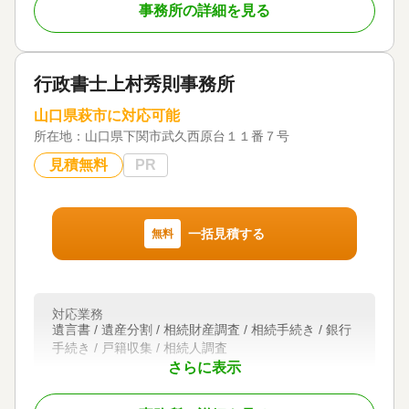
事務所の詳細を見る
対応地域
山口県全域
対応業務
行政書士上村秀則事務所
遺言書 / 遺産分割
山口県萩市に対応可能
所在地：
山口県下関市武久西原台１１番７号
見積無料
PR
一括見積する
無料
対応業務
遺言書 / 遺産分割 / 相続財産調査 / 相続手続き / 銀行
手続き / 戸籍収集 / 相続人調査
さらに表示
対応体制
訪問可 / 初回相談無料