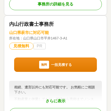
対応地域
事務所の詳細を見る
山口県西部・中部
対応業務
遺言書 / 遺産分割 / 相続財産調査 / 相続手続き / 銀行
内山行政書士事務所
手続き / 戸籍収集 / 相続人調査
対応体制
山口県萩市に対応可能
訪問可 / 初回相談無料 / 事務所面談可
所在地：
山口県山口市平井1467-3-A1
見積無料
PR
一括見積する
無料
相続、遺言以外にも対応可能です。 お気軽にご相談
下さい。
不動産業と併業しており、相続から売却までノンス
さらに表示
トップで対応可能です。