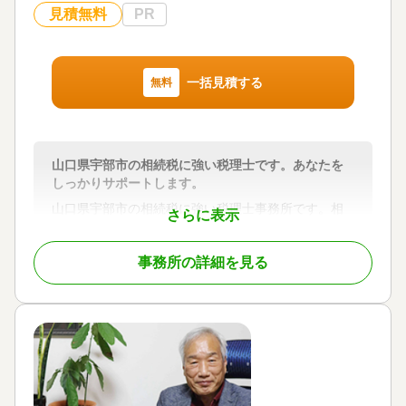
見積無料
PR
一括見積する
無料
山口県宇部市の相続税に強い税理士です。あなたを
しっかりサポートします。
山口県宇部市の相続税に強い税理士事務所です。相
さらに表示
続税・贈与税等の資産税は専門性の高い税目です。
当事務所の所長は30年余り国税の職場で主に相続
事務所の詳細を見る
税、譲渡所得等の調査・指導と財産評価基準作成と
いった業務に携わってまいりました。相続税の相談
や申告は確かな知識と豊富な経験を持つ当事務所に
是非お任せください。生前贈与等の相続対策につい
ても対応しております。
対応地域
山口県全域