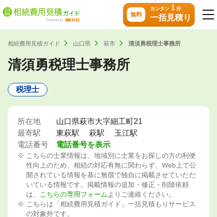
1
カンタン
分
無料
一括見積り
相続費用見積ガイド
山口県
萩市
清須勇税理士事務所
清須勇税理士事務所
税理士
所在地
山口県萩市大字細工町21
最寄駅
東萩駅
萩駅
玉江駅
電話番号
電話番号を表示
こちらの士業情報は、地域別に士業をお探しの方の利便
性向上のため、相続の対応有無に関わらず、Web上で公
開されている情報を基に無償で独自に掲載させていただ
いている情報です。掲載情報の追加・修正・削除依頼
は、
こちらの専用フォーム
よりご連絡ください。
こちらは「相続費用見積ガイド」一括見積もりサービス
の対象外です。