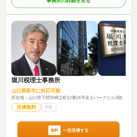
事務所の詳細を見る
堀川税理士事務所
山口県萩市に対応可能
所在地：
山口県下関市岬之町12番26号富士パークビル3階
見積無料
PR
一括見積する
無料