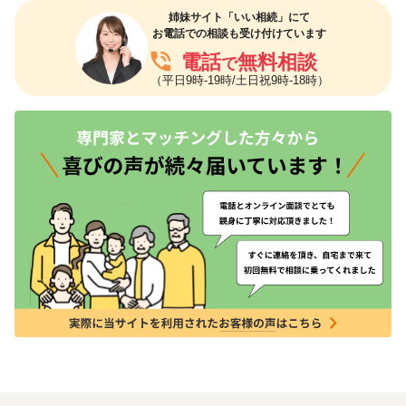
姉妹サイト「いい相続」にて
お電話での相談も受け付けています
phone_in_talk
電話
無料相談
で
（平日9時-19時/土日祝9時-18時）