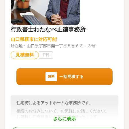
対応業務
遺産分割 / 相続税申告
対応体制
訪問可 / 土日相談可 / 初回相談無料 / 18時以降相談可
行政書士わたなべ正徳事務所
/ オンライン面談可 / 事務所面談可
山口県萩市に対応可能
所在地：
山口県宇部市開一丁目５番６３－３号
見積無料
PR
一括見積する
無料
住宅街にあるアットホームな事務所です。
相続のお悩みについて、お気軽にお話しください。
お気持ちに寄り添い、丁寧に対応いたします。
さらに表示