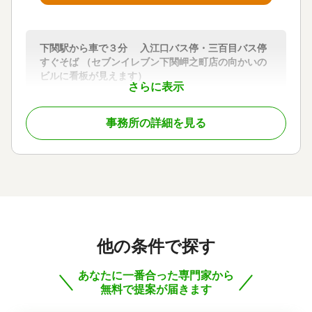
下関駅から車で３分 入江口バス停・三百目バス停
すぐそば （セブンイレブン下関岬之町店の向かいの
ビルに看板が見えます）
さらに表示
お客様との信頼関係が何より大事だと考えておりま
す。いつも心がけているのは、お客様へのきめ細か
事務所の詳細を見る
なサービスです。私は、これまで相続関連のセミナ
ーや講演も多く行っております。また、数多くの相
続案件に携わったこれまでの経験から、皆様に寄り
添いながら、親身になって相談に乗ります。
対応地域
下関市とその近隣（山陽小野田市・宇部市・美祢
市・萩市・長門市）
他の条件で探す
対応業務
相続税申告
あなたに一番合った専門家から
対応体制
無料で提案が届きます
事務所面談可