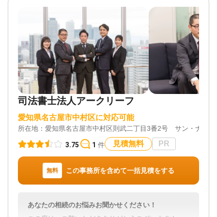
司法書士法人アークリーフ
愛知県名古屋市中村区に対応可能
所在地：
愛知県名古屋市中村区則武二丁目3番2号 サン・ナゴヤ則
見積無料
PR
3.75
1
件
この事務所を含めて一括見積をする
無料
あなたの相続のお悩みお聞かせください！