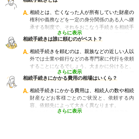
法人設立や許認可申請など法人業務を中心に行
っている行政書士に相続手続きの相談をして
A.
相続とは、亡くなった人が所有していた財産の
も、期待した結果は得られないでしょう。
権利や義務などを一定の身分関係のある人へ継
また税理士であれば、相続は税理士試験の必修
承する制度で、それをおこなう手続きを相続手
科目でないことから資格試験を取る時に選択し
さらに表示
続きといいます。具体的には預貯金や不動産、
相続手続きは誰に頼むのがベスト？
ていない人にとっては専門外となります。
借金なども含めた亡くなった人の財産を配偶者
よって、相続手続きを専門に行っている士業
や子どもなどの相続人に引き継ぐ手続きのこと
A.
相続手続きを頼むのは、親族などの近しい人以
や、相続手続きの実績が多数ある士業を選ぶこ
です。相続手続きが大変と言われるのは、その
外では士業や銀行などの各専門家に代行を依頼
とが、スムーズで間違いのない相続手続きのた
複雑さや手続きの多さにあります。加えて役所
することになるでしょう。大まかに分けると、
めに非常に重要になります。
や銀行などに出向くことも多いことから時間も
さらに表示
不動産に関する相続手続き全般は司法書士、戸
相続費用見積ガイドでは、
相続手続きに強い経
相続手続きにかかる費用の相場はいくら？
手間もかかります。専門家に任せればそういっ
籍謄本の収集、預貯金口座・車などの名義変更
験豊富な複数の専門家に、無料で一括見積依頼
た煩わしさを大幅に減らすことができます。
手続きを任せたい場合は行政書士、相続税申告
A.
相続手続きにかかる費用は、相続人の数や相続
が可能
です。専門家選びでお困りの方は、まず
や節税対策の検討は税理士、相続人の間で争い
財産などお客様ごとのご状況と、依頼する内
は
一括見積依頼からお問合せ
ください。
やトラブルになっている場合は弁護士というよ
容、依頼先によって大きく異なります。
うに状況別に頼むのがベストです。
さらに表示
例えば参考価格として、行政書士に戸籍収集を
頼むと 2～3万円、遺産分割協議書の作成 5～
10万円、司法書士に相続登記を頼むと 6～8万
円などがあります。