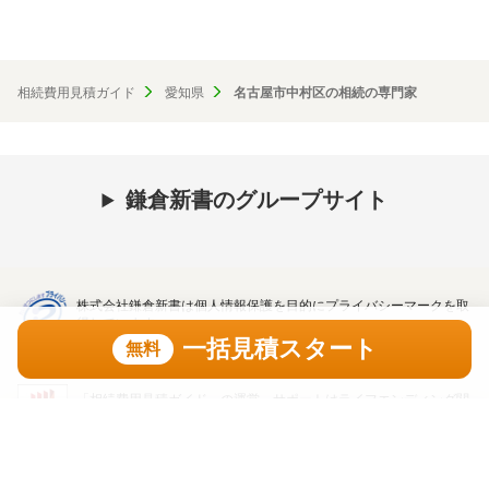
相続費用見積ガイド
愛知県
名古屋市中村区の相続の専門家
鎌倉新書のグループサイト
株式会社鎌倉新書は個人情報保護を目的にプライバシーマークを取
得しています。
一括見積スタート
無料
「相続費用見積ガイド」の運営、サポートはライフエンディング関
連の出版・インターネットビジネスを展開する株式会社鎌倉新書
一括見積スタート
（東証プライム上場、証券コード：6184）が行っています。
無料