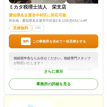
ミカタ税理士法人 栄支店
対応業務
遺言書 / 遺産分割 / 相続放棄 / 相続手続き / 銀行手続
愛知県名古屋市中村区に対応可能
き / 戸籍収集 / 相続人調査
所在地：
愛知県名古屋市中区栄2-8-12伏見KSビル6F
対応体制
電話相談可 / 女性スタッフ対応可 / 土日相談可 / 初回
見積無料
PR
相談無料 / 18時以降相談可 / オンライン面談可 / 事務
所面談可
この事務所を含めて一括見積をする
無料
相続税申告ならお任せください。相続専門スタッフ
が対応いたします！
全国に20支店以上の事務所を構え、相続税申告を強
さらに表示
みとしている税理士法人です。相続税に関するご質
問は何なりとお申し付けください。相続専門スタッ
事務所の詳細を見る
フが親切丁寧に対応させていただきます。元税務署
職員であった税理士（国税OB）も多数在籍しており
税務調査対策も万全です。
対応地域