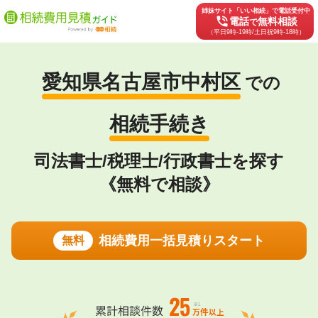
姉妹サイト「いい相続」で電話受付中
phone_in_talk
電話
無料相談
で
（平日9時-19時/土日祝9時-18時）
愛知県名古屋市中村区
での
相続手続き
司法書士/税理士/行政書士を探す
《無料で相談》
相続費用一括見積りスタート
無料