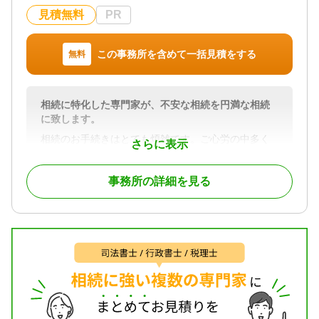
遺言書 / 遺産分割 / 相続税申告 / 相続手続き / 戸籍収
見積無料
PR
集 / 相続税対策 / 相続人調査
対応体制
この事務所を含めて一括見積をする
無料
電話相談可 / 訪問可 / 土日相談可 / 初回相談無料 / 18
時以降相談可 / オンライン面談可 / 事務所面談可
相続に特化した専門家が、不安な相続を円満な相続
に致します。
相続のお手続きはとても煩雑です。ご心労の中多く
さらに表示
の事務手続きを並行して進めて行く必要がありま
す。
事務所の詳細を見る
アリーズグループでは、相続実務の経験豊富な行政
書士・税理士が在籍しておりますので相続税のかか
らない方から、相続税のかかる方まで、相続後の事
務手続き全般を、お客様のご要望に応じて適切なご
支援をさせて頂くことが可能です。
数多くの相続実務を経験した相続に強い専門家が直
接ご相談者様の相続のお悩みを丁寧にお伺いしま
す。そして、お客様に寄り添いながらそれぞれのお