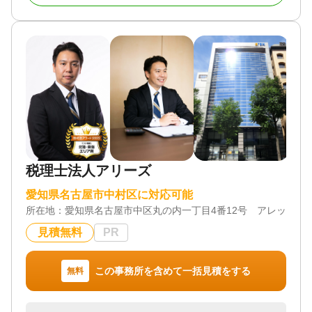
丁寧なヒアリングを通じて、それぞれのニーズや課
合わせ、お客様の相続対策をワンストップでお手伝
題を正確に把握し、税負担を最小限に抑える具体的
いさせていただきます。
な方法をご提案します。
-まずは現状の把握から-
♦︎税務調査リスクの軽減
相続税の生前対策の出発点は現状把握です。今、相
さらに、税務調査のリスクを軽減するため、適切な
続が発生した場合にいくら相続税がかかるのか、所
書類作成や法令遵守に基づくサポートを徹底してい
有している財産の相続税評価額はいくらなのかを、
ます。
しっかりと認識した上で、対策を進めていくことが
税務のプロフェッショナルとして、お客様が安心し
重要です。
て将来の計画を立てられる環境づくりに努め、信頼
性と正確性を重視したサービスを提供しています。
対応地域
愛知県全域
税理士法人アリーズ
♦︎安心できる明確な料金体系
料金についても明確でわかりやすい説明を行い、初
対応業務
愛知県名古屋市中村区に対応可能
回無料相談の実施など、安心してご相談いただける
遺産分割 / 相続税申告
所在地：
環境を整えています。
愛知県名古屋市中区丸の内一丁目4番12号 アレックス
対応体制
迅速で丁寧な対応を心がけることで、お客様と信頼
電話相談可 / 訪問可 / 女性スタッフ対応可 / 土日相談
見積無料
PR
関係を築いていけるよう努めています。
可 / 初回相談無料 / 18時以降相談可 / オンライン面談
可 / 事務所面談可
♦︎相続後の長期的なサポート
この事務所を含めて一括見積をする
無料
私たちは相続が完了した後のフォローにも力を入れ
ています。
二次相続や財産管理、将来の税務対策まで長期的に