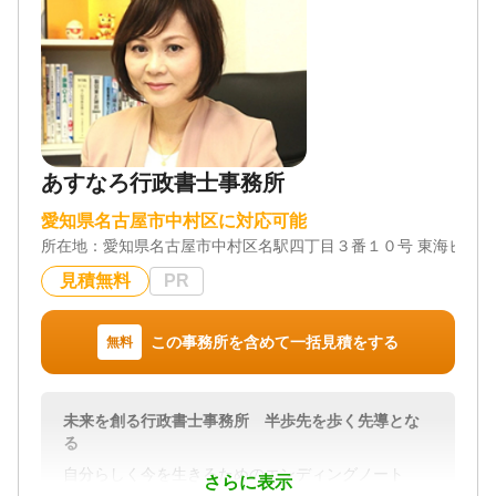
愛知県全域
対応業務
遺言書 / 相続税申告 / 相続手続き
対応体制
電話相談可 / 訪問可 / 女性スタッフ対応可 / 土日相談
可 / 初回相談無料 / 18時以降相談可 / オンライン面談
可 / 事務所面談可
あすなろ行政書士事務所
愛知県名古屋市中村区に対応可能
所在地：
愛知県名古屋市中村区名駅四丁目３番１０号 東海ビル
見積無料
PR
この事務所を含めて一括見積をする
無料
未来を創る行政書士事務所 半歩先を歩く先導とな
る
自分らしく今を生きるためのエンディングノート
さらに表示