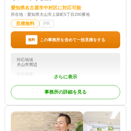
愛知県名古屋市中村区に対応可能
所在地：
愛知県犬山市上坂町5丁目200番地
見積無料
PR
この事務所を含めて一括見積をする
無料
対応地域
犬山市周辺
対応業務
さらに表示
遺言書 / 遺産分割 / 相続財産調査 / 相続登記 / 相続放
棄 / 成年後見 / 家族信託 / 相続手続き / 銀行手続き /
戸籍収集 / 相続人調査 / 相続トラブル（弁護士相談）
事務所の詳細を見る