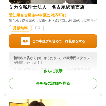
対応地域
ミカタ税理士法人 名古屋駅前支店
愛知県全域
愛知県名古屋市中村区に対応可能
対応業務
遺言書 / 遺産分割 / 相続財産調査 / 相続登記 / 相続放
所在地：
愛知県名古屋市中村区名駅南1-24-30名古屋三井ビルディ
棄 / 家族信託 / 相続手続き / 銀行手続き / 戸籍収集 /
見積無料
PR
相続人調査
対応体制
電話相談可 / 訪問可 / 土日相談可 / 初回相談無料 / 18
この事務所を含めて一括見積をする
無料
時以降相談可 / オンライン面談可 / 事務所面談可
相続税申告ならお任せください。相続専門スタッフ
が対応いたします！
全国に20支店以上の事務所を構え、相続税申告を強
さらに表示
みとしている税理士法人です。相続税に関するご質
問は何なりとお申し付けください。相続専門スタッ
事務所の詳細を見る
フが親切丁寧に対応させていただきます。元税務署
職員であった税理士（国税OB）も多数在籍しており
税務調査対策も万全です。
対応地域