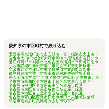
代行業者各々のパッケージプランもあります
が、内容がバラバラで比較しづらく、自分に必
要な手続きに過不足がないか目安をつけること
が難しい状況です。
「相続費用見積ガイド」では、相続手続きに強
い専門家に、無料で一括見積依頼が可能です。
ご自身の状況ではいくら費用がかかるのか、ま
ずは見積を取り寄せてみましょう。
愛知県の市区町村で絞り込む
愛西市
阿久比町
あま市
安城市
一宮市
稲沢市
犬山市
岩倉市
大口町
大治町
大府市
岡崎市
尾張旭市
春日井市
蟹江町
蒲郡市
刈谷市
北名古屋市
清須市
幸田町
江南市
小牧市
設楽町
新城市
瀬戸市
高浜市
武豊町
田原市
知多市
知立市
津島市
東栄町
東海市
東郷町
常滑市
飛島村
豊明市
豊川市
豊田市
豊根村
豊橋市
豊山町
長久手市
名古屋市 全域
名古屋市熱田区
名古屋市北区
名古屋市昭和区
名古屋市千種区
名古屋市天白区
名古屋市中川区
名古屋市中区
名古屋市西区
名古屋市東区
名古屋市瑞穂区
名古屋市緑区
名古屋市港区
名古屋市南区
名古屋市名東区
名古屋市守山区
西尾市
日進市
半田市
東浦町
扶桑町
碧南市
南知多町
美浜町
みよし市
弥富市