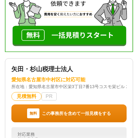
悩みの解決に向けて最後までしっかりサポートいた
します。
対応地域
愛知県
対応業務
遺言書 / 遺産分割 / 相続財産調査 / 相続手続き / 銀行
手続き / 戸籍収集 / 相続人調査
対応体制
電話相談可 / 訪問可 / 土日相談可 / 初回相談無料 / 18
矢田・杉山税理士法人
時以降相談可 / オンライン面談可 / 事務所面談可
愛知県名古屋市中村区に対応可能
所在地：
愛知県名古屋市中区栄3丁目7番13号コスモ栄ビル 2 階
見積無料
PR
この事務所を含めて一括見積をする
無料
対応業務