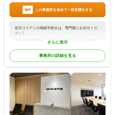
この事務所を含めて一括見積をする
無料
在日コリアンの相続手続きは、専門家にお任せくだ
さい！
平成20年開業以来、数多くの在日コリアンの相続手
さらに表示
続きをサポートしています。
複雑になりがちな国際相続手続きをご相談者に寄り
事務所の詳細を見る
添いながら一つ一つ解決に向けて最善を尽くしま
す。
領事館の戸籍収集から日本語翻訳、本籍地戸籍調
査、遺言書作成、相続放棄に至るまで、在日コリア
ンの相続手続きをワンストップでトータルサポート
致します。
自力では解決がむずかしいケースは、当事務所が力
になります。
対応地域
全国対応