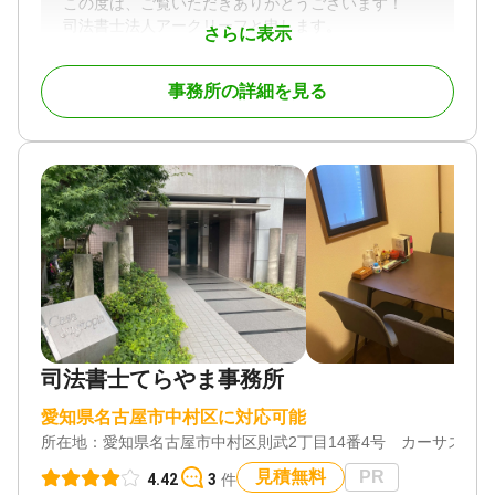
この度は、ご覧いただきありがとうございます！
司法書士法人アークリーフと申します。
さらに表示
一度相続が発生すると、「相続人・財産の確定」か
事務所の詳細を見る
ら「遺産分割協議」、「預貯金等の解約」、不動産
があれば「不動産の名義変更」とやることが多岐に
渡ります。
これらの手続きをご自身で行うには、かなりの時間
と労力がかかります。
当社にその負担を軽くするお手伝いをさせていただ
ければ幸いです！
税理士や弁護士とも連携しておりますので、登記の
ことだけでなく相続税の相談等もまとめてご対応可
能です！
また、「遺言書作成」「生前贈与」「家族信託」な
どの相続対策も皆様の状況に合わせてご提案させて
司法書士てらやま事務所
いただきますので、ご興味ある方は是非一度ご相談
ください！
愛知県名古屋市中村区に対応可能
所在地：
愛知県名古屋市中村区則武2丁目14番4号 カーサスギト
▼司法書士法人アークリーフの特徴▼
ースピーディーな対応で安心ー
見積無料
PR
4.42
3
件
どんなお悩みにもスピード感を持ってご対応させて