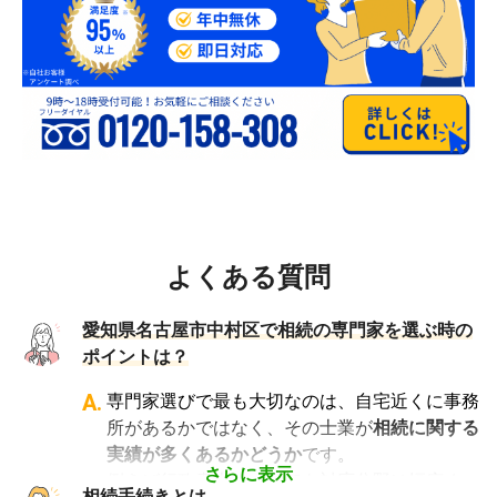
よくある質問
愛知県名古屋市中村区で相続の専門家を選ぶ時の
ポイントは？
A.
専門家選びで最も大切なのは、自宅近くに事務
所があるかではなく、その士業が
相続に関する
実績が多くあるかどうか
です。
さらに表示
例えば行政書士といっても対応分野は幅広く、
相続手続きとは