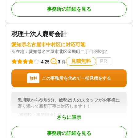
承継に関する専門性と豊富な経験にあります。
事務所の詳細を見る
これまで累計1,000件以上の申告に携わってきた実績
があり、特に節税提案、遺産分割、税務調査リスク
削減といった分野で多くのお客様から信頼をいただ
いています。
税理士法人鹿野会計
一人ひとりの状況に寄り添い、最適な提案を行うこ
とを常に心がけています。
愛知県名古屋市中村区に対応可能
所在地：
愛知県名古屋市北区金城町二丁目8番地2
♦︎ワンストップでの総合サポート
弁護士、不動産鑑定士、司法書士といった他の専門
見積無料
PR
4.25
3
件
家とも密接に連携し、相続に関わる手続きをワンス
トップでサポートできる体制を整えています。
土地の評価や遺産整理など、複雑な案件にも柔軟に
この事務所を含めて一括見積をする
無料
対応し、お客様の心身の負担を軽減することを目指
しています。
黒川駅から徒歩5分、総勢25人のスタッフがお客様に
♦︎一人ひとりに合った節税提案
寄り添って親切丁寧に対応します！！
私たちはお客様それぞれの状況に応じた最適な節税
プランを提案しています。
-相続税・事業継承対策-
さらに表示
相続や事業承継には、税務の専門知識だけでなく、
相続は「生前の準備・対策」がとても大切です。税
お客様の家族構成や資産状況を踏まえた個別の対応
理士法人鹿野会計では、相続税の節税のみならず、
が欠かせません。
事務所の詳細を見る
遺産分割のご相談や遺言の作成等、各専門家が力を