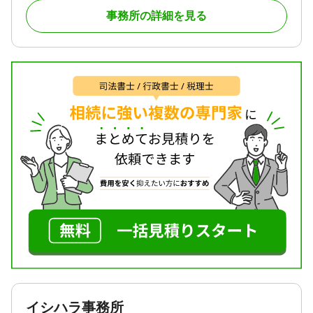
かかる時間や労力は途方もないものになります。
事務所の詳細を見る
当事務所では、お客様のご負担を軽くできるよう、
様々なサポートプランをご用意しております。
相続手続きのことでお悩みなら、行政書士法人みら
いリレーション にお気軽にご相談ください。
対応地域
愛知全域、三重全域、岐阜全域
対応業務
遺言書 / 遺産分割 / 相続財産調査 / 相続手続き / 銀行
手続き / 戸籍収集 / 相続人調査
対応体制
訪問可 / 初回相談無料 / オンライン面談可 / 事務所面
談可
イシハラ事務所