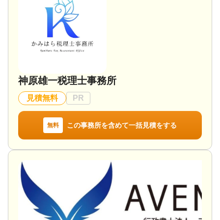
愛知県全域
対応業務
遺言書 / 相続税申告 / 相続手続き
対応体制
電話相談可 / 訪問可 / 女性スタッフ対応可 / 土日相談
可 / 初回相談無料 / 18時以降相談可 / オンライン面談
可 / 事務所面談可
神原雄一税理士事務所
見積無料
PR
この事務所を含めて一括見積をする
無料