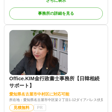
さらに表示
相続税を得意分野としておりますが、個人・法人の
税務顧問・事業承継等にも幅広く対応しておりま
事務所の詳細を見る
す。
お客様には必ず訪問させていただき、必要に応じて
土日祝で対応致します。
特に相続税の申告は、お客様の希望を最大限考慮し
たサービスをご提案致します。
詳細は事務所HPをご覧頂けると幸いです。
対応地域
全国（愛知・岐阜・三重以外は原則リモート対応と
なります）
Office.KIM金行政書士事務所【日韓相続
対応業務
遺言書 / 遺産分割 / 生前贈与 / 相続財産調査 / 相続税
サポート】
申告 / 家族信託 / 相続手続き / 銀行手続き / 戸籍収集
/ 事業承継 / 相続税対策 / 相続人調査
愛知県名古屋市中村区に対応可能
所在地：
愛知県名古屋市中区栄２丁目1-12ダイアパレス伏見412
対応体制
電話相談可 / 訪問可 / 土日相談可 / 初回相談無料 / 18
見積無料
PR
時以降相談可 / オンライン面談可 / 事務所面談可