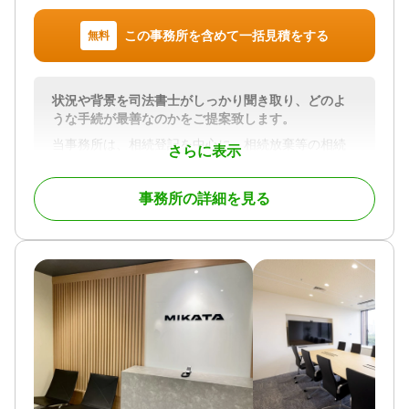
いただきます！
この事務所を含めて一括見積をする
無料
ー気軽に相談できる親しみやすさー
司法書士と聞くと相談しづらいイメージもあるかと
思いますが、当社は相談しやすい雰囲気を大切にし
状況や背景を司法書士がしっかり聞き取り、どのよ
ており、年齢も平均30歳と若いため、聞きづらいこ
うな手続が最善なのかをご提案致します。
ともお気軽にご相談ください！
当事務所は、相続登記を中心に、相続放棄等の相続
さらに表示
ー知識・経験豊富なスタッフが対応ー
手続全般を取り扱っております。
相続や登記に関する知識・経験を積んだスタッフが
また、事案に応じて税理士や弁護士等と連携し、ご
親身にご対応いたします！
事務所の詳細を見る
依頼内容に最適な法務サービスを提供しています。
▼以下に当てはまる方は是非ご相談ください▼
対応地域
・直近で相続が発生して困っている
愛知県、岐阜県、三重県
・相続手続きをどのように進めていいのか分からな
い
対応業務
・専門家に任せて安全に相続手続きを進めたい
遺言書 / 遺産分割 / 相続登記 / 相続放棄 / 相続手続き
・不動産を相続する、または相続した不動産を処分
/ 戸籍収集
したい
対応体制
・相続手続きをまとめてお願いしたい
電話相談可 / 訪問可 / 土日相談可 / 初回相談無料 / 18
・相続対策をしていきたい
時以降相談可 / オンライン面談可 / 事務所面談可