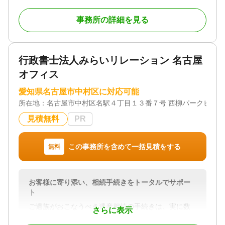
（＝終活ではありません。これからの人生の始まり
のノートです）遺言書作成のアドバイス（＝家族に
事務所の詳細を見る
渡す最期のラブレター）遺産分割協議書（＝心穏や
かに故人を偲ぶお手伝い） 私どもはそう考えま
す。
行政書士法人みらいリレーション 名古屋
対応地域
オフィス
愛知県内
対応業務
愛知県名古屋市中村区に対応可能
遺言書 / 遺産分割 / 相続財産調査 / 相続手続き / 銀行
所在地：
名古屋市中村区名駅４丁目１３番７号 西柳パークビル４
手続き / 戸籍収集 / 相続人調査
見積無料
PR
対応体制
電話相談可 / 訪問可 / 女性スタッフ対応可 / 土日相談
可 / 初回相談無料 / 18時以降相談可 / オンライン面談
この事務所を含めて一括見積をする
無料
可 / 事務所面談可
お客様に寄り添い、相続手続きをトータルでサポー
ト
ご遺族がおこなうべき遺産相続の手続きは、実に数
さらに表示
十種類以上あるともあるともいわれ、その手続きに