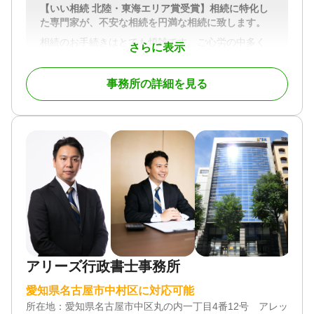
【いい相続 北陸・東海エリア賞受賞】相続に特化し
サポートすることで、お客さまが安心して将来を見
た専門家が、不安な相続を円満な相続に致します。
据えられるよう全力でサポートしています。
相続のお手続きはとても煩雑です。ご心労の中多く
さらに表示
♦︎私たちが目指す理想のパートナー像
の事務手続きを並行して進めて行く必要がありま
名古屋総合税理士法人は、相続や事業承継に関する
す。
あらゆるニーズに応えるプロフェッショナル集団で
事務所の詳細を見る
す。
アリーズグループでは、相続実務の経験豊富な行政
依頼者の皆さまにとって頼れるパートナーであり続
書士・税理士が在籍しておりますので相続税のかか
けるため、心のこもったサービスを提供してまいり
らない方から、相続税のかかる方まで、相続後の事
ます。
務手続き全般を、お客様のご要望に応じて適切なご
支援をさせて頂くことが可能です。
対応地域
数多くの相続実務を経験した相続に強い専門家が直
愛知県、三重・岐阜・静岡の一部地域
接ご相談者様の相続のお悩みを丁寧にお伺いしま
対応業務
す。そして、お客様に寄り添いながらそれぞれのお
遺言書 / 遺産分割 / 相続税申告 / 家族信託 / 相続手続
悩みの解決に向けて最後までしっかりサポートいた
き / 銀行手続き / 戸籍収集
します。
対応体制
アリーズ行政書士事務所
電話相談可 / 土日相談可 / 初回相談無料 / 18時以降相
対応地域
談可 / オンライン面談可 / 事務所面談可
愛知県・岐阜県・三重県
愛知県名古屋市中村区に対応可能
所在地：
愛知県名古屋市中区丸の内一丁目4番12号 アレックス
対応業務