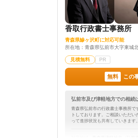
香取行政書士事務所
青森県鰺ヶ沢町に対応可能
所在地：
青森県弘前市大字東城
見積無料
PR
無料
この
弘前市及び津軽地方での相続
青森県弘前市の行政書士事務所で
トしております。ご相談いただい
って進捗状況も共有していきます
対応地域
青森県津軽地方（弘前