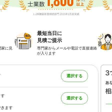
最短当日に
見積ご提示
門家に見
専門家からメールや電話で直接連絡
が入ります
町
選択する
ます
選択する
できます