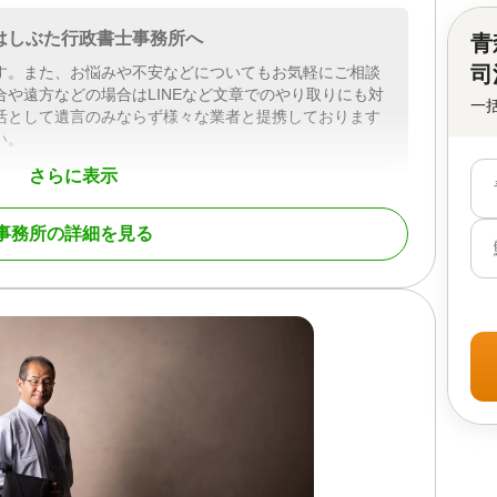
はしぶた行政書士事務所へ
青
司
す。また、お悩みや不安などについてもお気軽にご相談
や遠方などの場合はLINEなど文章でのやり取りにも対
一
活として遺言のみならず様々な業者と提携しております
い。
さらに表示
事務所の詳細を見る
続財産調査 / 相続手続き / 銀行手続き / 戸籍収集 / 相続人
土日相談可 / 初回相談無料 / 18時以降相談可 / オンライン