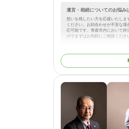
遺言・相続についてのお悩み
想いを残したい方を応援いたしま
ください。お顔合わせが不安な場合
応可能です。青森市内において終
のでまずはお気軽にご相談くださ
対応地域
青森県全域
対応業務
遺言書 / 遺産分割 / 相
調査
対応体制
電話相談可 / 訪問可 / 
面談可 / 事務所面談可