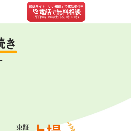
姉妹サイト「いい相続」で電話受付中
phone_in_talk
電話
無料相談
で
（平日9時-19時/土日祝9時-18時）
続き
す