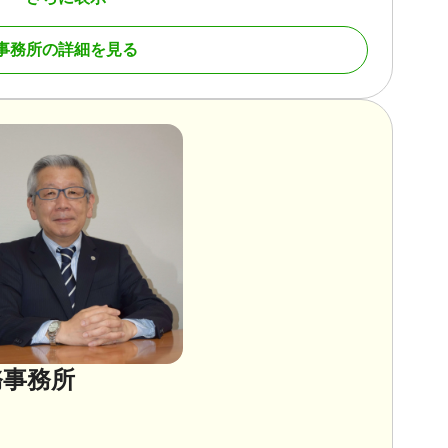
事務所の詳細を見る
続財産調査 / 相続手続き / 銀行手続き / 戸籍収集 / 相続人
土日相談可 / 初回相談無料 / 18時以降相談可
務事務所