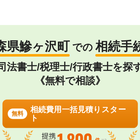
森県鰺ヶ沢町
相続手
での
司法書士/税理士/行政書士を探
《無料で相談》
相続費用一括見積りスター
無料
ト