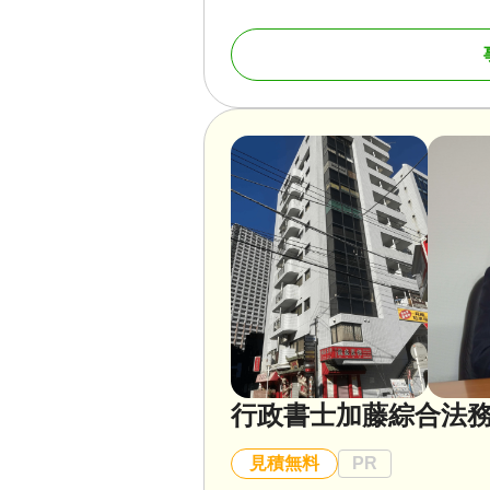
の他近郊の町村）
対応業務
遺言書 / 遺産分割 / 相
調査
対応体制
電話相談可 / 訪問可 / 
行政書士加藤綜合法
見積無料
PR