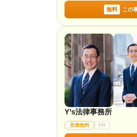
無料
この
Y’s法律事務所
見積無料
PR