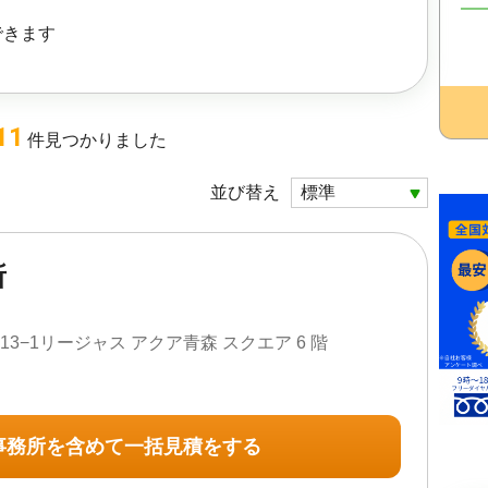
できます
11
件
見つかりました
並び替え
所
3−1リージャス アクア青森 スクエア 6 階
事務所を含めて一括見積をする