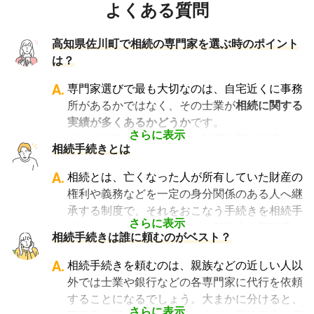
よくある質問
高知県佐川町で相続の専門家を選ぶ時のポイント
は？
A.
専門家選びで最も大切なのは、自宅近くに事務
所があるかではなく、その士業が
相続に関する
実績が多くあるかどうか
です。
さらに表示
例えば行政書士といっても対応分野は幅広く、
相続手続きとは
法人設立や許認可申請など法人業務を中心に行
っている行政書士に相続手続きの相談をして
A.
相続とは、亡くなった人が所有していた財産の
も、期待した結果は得られないでしょう。
権利や義務などを一定の身分関係のある人へ継
また税理士であれば、相続は税理士試験の必修
承する制度で、それをおこなう手続きを相続手
科目でないことから資格試験を取る時に選択し
さらに表示
続きといいます。具体的には預貯金や不動産、
相続手続きは誰に頼むのがベスト？
ていない人にとっては専門外となります。
借金なども含めた亡くなった人の財産を配偶者
よって、相続手続きを専門に行っている士業
や子どもなどの相続人に引き継ぐ手続きのこと
A.
相続手続きを頼むのは、親族などの近しい人以
や、相続手続きの実績が多数ある士業を選ぶこ
です。相続手続きが大変と言われるのは、その
外では士業や銀行などの各専門家に代行を依頼
とが、スムーズで間違いのない相続手続きのた
複雑さや手続きの多さにあります。加えて役所
することになるでしょう。大まかに分けると、
めに非常に重要になります。
や銀行などに出向くことも多いことから時間も
さらに表示