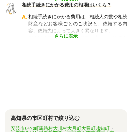
不動産に関する相続手続き全般は司法書士、戸
相続費用見積ガイドでは、
相続手続きに強い経
相続手続きにかかる費用の相場はいくら？
手間もかかります。専門家に任せればそういっ
籍謄本の収集、預貯金口座・車などの名義変更
験豊富な複数の専門家に、無料で一括見積依頼
た煩わしさを大幅に減らすことができます。
手続きを任せたい場合は行政書士、相続税申告
A.
相続手続きにかかる費用は、相続人の数や相続
が可能
です。専門家選びでお困りの方は、まず
や節税対策の検討は税理士、相続人の間で争い
財産などお客様ごとのご状況と、依頼する内
は
一括見積依頼からお問合せ
ください。
やトラブルになっている場合は弁護士というよ
容、依頼先によって大きく異なります。
うに状況別に頼むのがベストです。
さらに表示
例えば参考価格として、行政書士に戸籍収集を
頼むと 2～3万円、遺産分割協議書の作成 5～
10万円、司法書士に相続登記を頼むと 6～8万
円などがあります。
代行業者各々のパッケージプランもあります
が、内容がバラバラで比較しづらく、自分に必
要な手続きに過不足がないか目安をつけること
が難しい状況です。
「相続費用見積ガイド」では、相続手続きに強
い専門家に、無料で一括見積依頼が可能です。
ご自身の状況ではいくら費用がかかるのか、ま
ずは見積を取り寄せてみましょう。
高知県の市区町村で絞り込む
安芸市
いの町
馬路村
大川村
大月町
大豊町
越知町