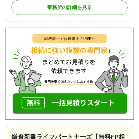
手続き / 戸籍収集 / 相続人調査
す。
②相続に強い弁護士や司法書士とも連携し、お客様
事務所の詳細を見る
対応体制
の疑問や相談に対応しています。
初回相談無料
③司法書士と連携しており、相続財産の調査確認や
遺産分割協議書の作成、不動産の名義変更手続など
相続手続きをまとめて行うことができます。
④高知の実家での相続についても、お気軽にご相談
ください。相談者の困りごとに対し親身に対応しま
す。
⑤高知に帰省した際の限られた時間の中で、土曜日
曜の相談にも対応しています。
相続税は、税法の不知などで多く納めすぎても気が
つかなければそのままになってしまいます。
後から気がついたとしても、税務署に対し納めすぎ
を返してもらう手続きは大変です。
少なく申告していたことを税務当局から指摘される
と、相続税のほかに余分な加算税や利息相当額を追
加で払わなければなりません。
高知の相続税の申告や相続手続きは、経験豊富な相
続専門の税理士が親身になって誠実に対応する高知
鎌倉新書ライフパートナーズ【無料FP相
さくら会計にお任せください。