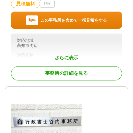
見積無料
PR
対応地域
高知県全域
対応業務
この事務所を含めて一括見積をする
無料
遺言書 / 遺産分割 / 相続財産調査 / 相続放棄 / 相続手
続き / 相続人調査 / 相続トラブル（弁護士相談）
対応地域
高知市周辺
対応業務
さらに表示
遺言書 / 遺産分割 / 相続財産調査 / 相続登記 / 成年後
見 / 相続手続き / 銀行手続き / 戸籍収集 / 相続人調査
事務所の詳細を見る