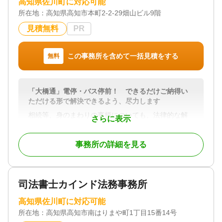
高知県佐川町に対応可能
所在地：
高知県高知市本町2-2-29畑山ビル9階
見積無料
PR
この事務所を含めて一括見積をする
無料
「大橋通」電停・バス停前！ できるだけご納得い
ただける形で解決できるよう、尽力します
相続等、身のまわりの事柄についても、法律的な解
さらに表示
決が求められることが多い時代になってきました。
適切な対応をとる場合ととらない場合では、大きな
事務所の詳細を見る
違いが生じることも増えています。
必要な主張をおこなうことはもちろんのこと、でき
るだけご理解、ご納得いただける形で解決できるよ
う、分かりやすい説明も含めて、尽力します。
司法書士カインド法務事務所
お早めのご相談が、より有利な解決につながる場合
もございます。秘密厳守をお約束いたしますので、
高知県佐川町に対応可能
まずはお気軽にご相談ください。
所在地：
高知県高知市南はりまや町1丁目15番14号