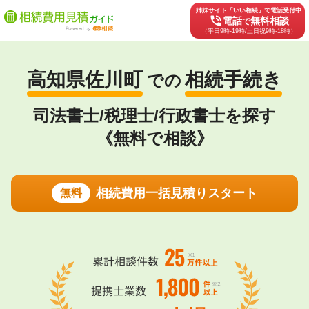
姉妹サイト「いい相続」で電話受付中
phone_in_talk
電話
無料相談
で
（平日9時-19時/土日祝9時-18時）
高知県佐川町
相続手続き
での
司法書士/税理士/行政書士を探す
《無料で相談》
相続費用一括見積りスタート
無料