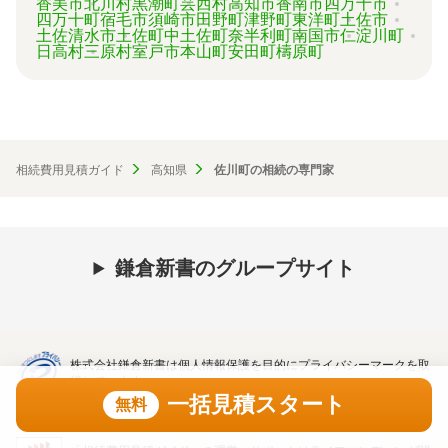
香美市
北川村
黒潮町
芸西村
高知市
香南市
四万十市
四万十町
宿毛市
須崎市
田野町
津野町
東洋町
土佐市
土佐清水市
土佐町
中土佐町
奈半利町
南国市
仁淀川町
日高村
三原村
室戸市
本山町
安田町
檮原町
相続費用見積ガイド
高知県
佐川町の相続の専門家
鎌倉新書のグループサイト
株式会社鎌倉新書は個人情報保護を目的にプライバシーマークを取
得しています。
一括見積スタート
無料