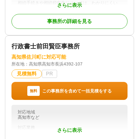
相続手続きや相続税申告については、わかりにくい
さらに表示
ことが多く手続きも面倒です。
たとえば、
事務所の詳細を見る
①相続税の申告が必要なのかどうか。どのようにす
れば良いのか。
②相続税はどのくらい掛かるのか。掛かりそうなの
か。
行政書士前田賢臣事務所
③掛かる場合できるだけ節税したいが方法がわから
ない。
高知県佐川町に対応可能
④預金の解約や不動産の名義変更、遺産分割協議な
所在地：
高知県高知市長浜4392-107
ど相続手続きの仕方が分らない。
⑤生前に相続対策や節税対策を行いたいが、やり方
見積無料
PR
が分らない。
⑥両親が高齢のため、あらかじめ相続手続きなどに
ついて知っておきたいが、どこに聞けば良いのかわ
この事務所を含めて一括見積をする
無料
からない。
などです。
対応地域
税理士法人高知さくら会計では、
高知市など
①相続に精通した税理士と職員が在籍していますの
で、それぞれのケースに応じ親身になって、節税に
対応業務
さらに表示
遺言書 / 遺産分割 / 相続財産調査 / 相続手続き / 銀行
も配意した相続税申告書を作成することができま