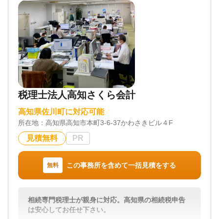
対応業務
遺言書 / 遺産分割 / 相続財産調査 / 相続手続き / 銀行
手続き / 戸籍収集 / 相続人調査
対応体制
電話相談可 / 訪問可 / 女性スタッフ対応可 / 土日相談
可 / 初回相談無料 / オンライン面談可 / 事務所面談可
税理士法人高知さくら会計
高知県佐川町に対応可能
所在地：
高知県高知市本町3-6-37かわさきビル４F
見積無料
PR
この事務所を含めて一括見積をする
無料
相続専門税理士が親身に対応。高知県の相続税申告
は安心してお任せ下さい。