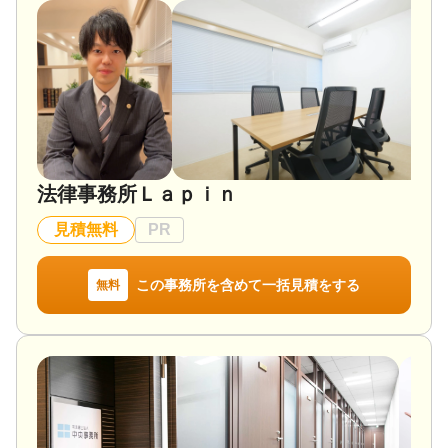
当事務所では、相続にかんするご相談をお受けする
際、まずはお話しを丁寧にうかがうことを大切にし
ています。法律的に正しい結論を示すだけでなく、
ご相談者様がどのような思いでおられるのか、ご家
族との関係を今後どうしていきたいのかを踏まえた
上で、最適な解決方法をご提案します。
遺産分割協議、相続放棄、遺言書作成、生前対策な
ど、相続に関する問題は一つとして同じものはあり
法律事務所Ｌａｐｉｎ
ません。状況やご希望に応じて、無理のない進め
方、将来のトラブルを防ぐための視点も含め、わか
見積無料
PR
りやすくご説明いたします。「相談してよかった」
「少し気持ちが軽くなった」と感じていただける対
応を心がけています。
この事務所を含めて一括見積をする
無料
相続問題は、早めに相談することで選択肢が広がる
ことも少なくありません。一人で悩まず、どうぞお
気軽にご相談ください。皆さまが安心して次の一歩
を踏み出せるよう、誠実にサポートいたします。
対応地域
熊本県、九州全県、全国対応