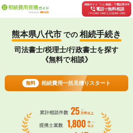
姉妹サイト「いい相続」で電話受付中
phone_in_talk
電話
無料相談
で
（平日9時-19時/土日祝9時-18時）
熊本県八代市
相続手続き
での
司法書士/税理士/行政書士を探す
《無料で相談》
相続費用一括見積りスタート
無料