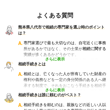
よくある質問
熊本県八代市で相続の専門家を選ぶ時のポイント
は？
A.
専門家選びで最も大切なのは、自宅近くに事務
所があるかではなく、その士業が
相続に関する
実績が多くあるかどうか
です。
さらに表示
例えば行政書士といっても対応分野は幅広く、
相続手続きとは
法人設立や許認可申請など法人業務を中心に行
っている行政書士に相続手続きの相談をして
A.
相続とは、亡くなった人が所有していた財産の
も、期待した結果は得られないでしょう。
権利や義務などを一定の身分関係のある人へ継
また税理士であれば、相続は税理士試験の必修
承する制度で、それをおこなう手続きを相続手
科目でないことから資格試験を取る時に選択し
さらに表示
続きといいます。具体的には預貯金や不動産、
相続手続きは誰に頼むのがベスト？
ていない人にとっては専門外となります。
借金なども含めた亡くなった人の財産を配偶者
よって、相続手続きを専門に行っている士業
や子どもなどの相続人に引き継ぐ手続きのこと
A.
相続手続きを頼むのは、親族などの近しい人以
や、相続手続きの実績が多数ある士業を選ぶこ
です。相続手続きが大変と言われるのは、その