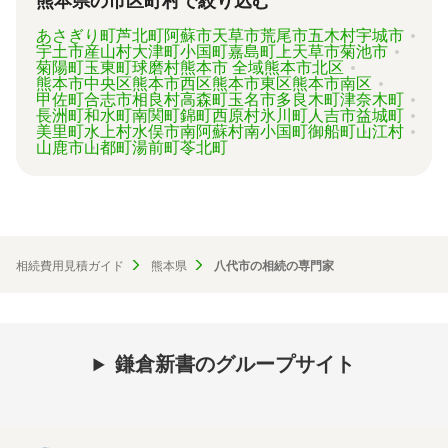
熊本県の市区町村で絞り込む
あさぎり町
芦北町
阿蘇市
天草市
荒尾市
五木村
宇城市
宇土市
産山村
大津町
小国町
嘉島町
上天草市
菊池市
菊陽町
玉東町
球磨村
熊本市 全域
熊本市北区
熊本市中央区
熊本市西区
熊本市東区
熊本市南区
甲佐町
合志市
相良村
高森町
玉名市
多良木町
津奈木町
長洲町
和水町
南関町
錦町
西原村
氷川町
人吉市
益城町
美里町
水上村
水俣市
南阿蘇村
南小国町
御船町
山江村
山鹿市
山都町
湯前町
苓北町
相続費用見積ガイド
熊本県
八代市の相続の専門家
鎌倉新書のグループサイト