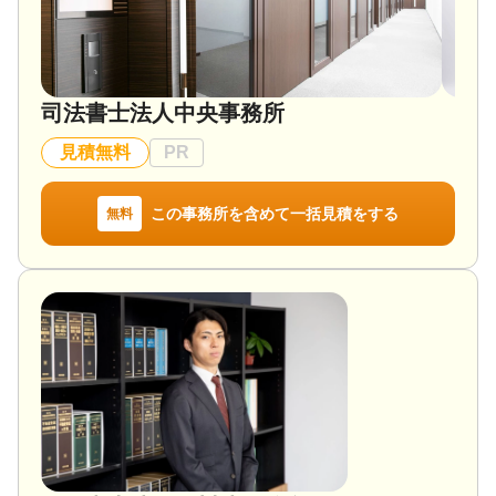
対応業務
遺言書 / 遺産分割 / 相続財産調査 / 相続放棄 / 成年後
見 / 家族信託 / 相続手続き / 相続人調査 / 相続トラブ
ル（弁護士相談）
司法書士法人中央事務所
対応体制
女性スタッフ対応可 / 土日相談可 / 18時以降相談可 /
見積無料
PR
オンライン面談可 / 事務所面談可
この事務所を含めて一括見積をする
無料