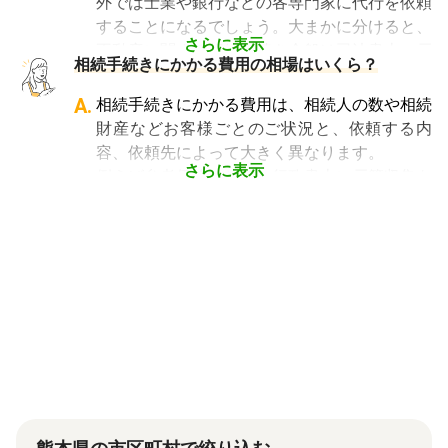
外では士業や銀行などの各専門家に代行を依頼
とが、スムーズで間違いのない相続手続きのた
複雑さや手続きの多さにあります。加えて役所
することになるでしょう。大まかに分けると、
めに非常に重要になります。
や銀行などに出向くことも多いことから時間も
さらに表示
不動産に関する相続手続き全般は司法書士、戸
相続費用見積ガイドでは、
相続手続きに強い経
相続手続きにかかる費用の相場はいくら？
手間もかかります。専門家に任せればそういっ
籍謄本の収集、預貯金口座・車などの名義変更
験豊富な複数の専門家に、無料で一括見積依頼
た煩わしさを大幅に減らすことができます。
手続きを任せたい場合は行政書士、相続税申告
A.
相続手続きにかかる費用は、相続人の数や相続
が可能
です。専門家選びでお困りの方は、まず
や節税対策の検討は税理士、相続人の間で争い
財産などお客様ごとのご状況と、依頼する内
は
一括見積依頼からお問合せ
ください。
やトラブルになっている場合は弁護士というよ
容、依頼先によって大きく異なります。
うに状況別に頼むのがベストです。
さらに表示
例えば参考価格として、行政書士に戸籍収集を
頼むと 2～3万円、遺産分割協議書の作成 5～
10万円、司法書士に相続登記を頼むと 6～8万
円などがあります。
代行業者各々のパッケージプランもあります
が、内容がバラバラで比較しづらく、自分に必
要な手続きに過不足がないか目安をつけること
が難しい状況です。
「相続費用見積ガイド」では、相続手続きに強
い専門家に、無料で一括見積依頼が可能です。
ご自身の状況ではいくら費用がかかるのか、ま
ずは見積を取り寄せてみましょう。