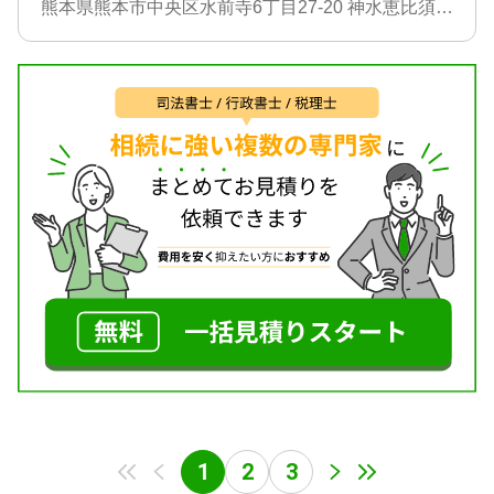
熊本県熊本市中央区水前寺6丁目27-20 神水恵比須ビル303号
1
2
3