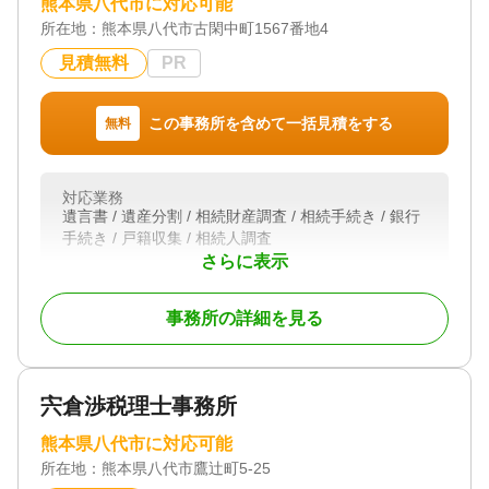
熊本県八代市に対応可能
所在地：
熊本県八代市古閑中町1567番地4
見積無料
PR
この事務所を含めて一括見積をする
無料
対応業務
遺言書 / 遺産分割 / 相続財産調査 / 相続手続き / 銀行
手続き / 戸籍収集 / 相続人調査
さらに表示
対応体制
初回相談無料
事務所の詳細を見る
宍倉渉税理士事務所
熊本県八代市に対応可能
所在地：
熊本県八代市鷹辻町5-25