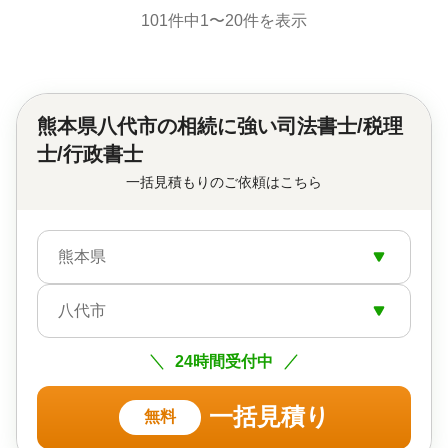
101
件中
1
〜
20
件を表示
熊本県八代市の
相続に強い司法書士/税理
士/行政書士
一括見積もりのご依頼はこちら
熊本県
八代市
24時間受付中
一括見積り
無料