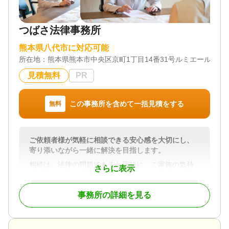
つばさ法律事務所
熊本県八代市に対応可能
所在地：
熊本県熊本市中央区京町1丁目14番31号ルミエール観音
見積無料
PR
この事務所を含めて一括見積をする
無料
ご依頼者様が気軽に相談できる安心感を大切にし、
寄り添いながら一緒に解決を目指します。
相続は、法律の問題であると同時に、ご家族の気持
さらに表示
ちが深く関わる、とても繊細な問題です。
「何から手をつけたらよいかわからない」「家族関
事務所の詳細を見る
係がこじれてしまいそうで不安」「できれば穏やか
に解決したい」ーーそのようなお悩みを抱えてご相
談に来られる方が多くいらっしゃいます。