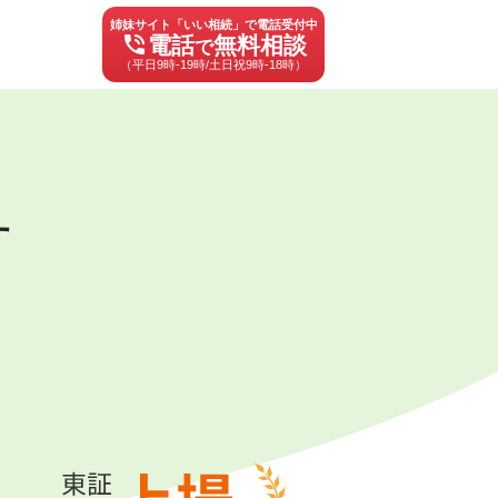
姉妹サイト「いい相続」で電話受付中
phone_in_talk
電話
無料相談
で
（平日9時-19時/土日祝9時-18時）
す