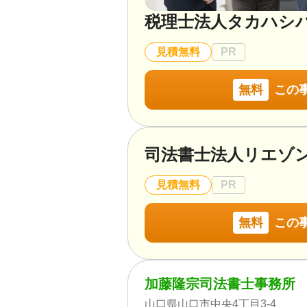
税理士法人タカハシ
見積無料
PR
無料
この
司法書士法人リエゾ
見積無料
PR
無料
この
加藤隆宗司法書士事務所
山口県山口市中央4丁目3-4