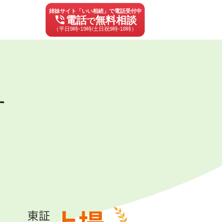
姉妹サイト「いい相続」で電話受付中
phone_in_talk
電話
無料相談
で
（平日9時-19時/土日祝9時-18時）
す