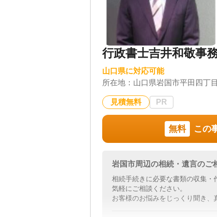
行政書士吉井和敬事
山口県に対応可能
所在地：
山口県岩国市平田四丁
見積無料
PR
無料
この
岩国市周辺の相続・遺言のご
相続手続きに必要な書類の収集・
気軽にご相談ください。
お客様のお悩みをじっくり聞き、