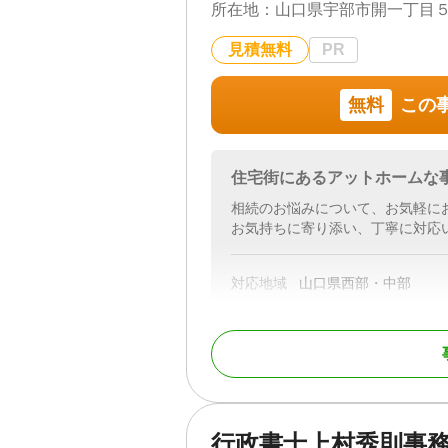
所在地：
山口県宇部市開一丁目
見積無料
PR
無料
この
住宅街にあるアットホームな
相続のお悩みについて、お気軽に
お気持ちに寄り添い、丁寧に対応
対応地域
山口県西部・中部
対応業務
遺言書 / 遺産分割 / 相
調査
対応体制
訪問可 / 初回相談無料 
行政書士上村秀則事