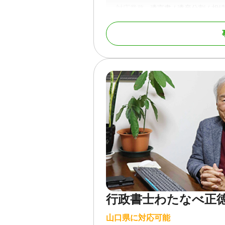
対応業務
遺言書 / 遺産分割 / 相
調査
対応体制
訪問可 / 初回相談無料 
行政書士わたなべ正
山口県に対応可能