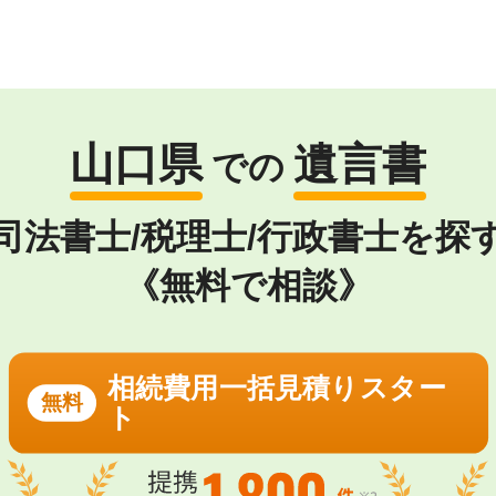
山口県
遺言書
での
司法書士/税理士/行政書士を探
《無料で相談》
相続費用一括見積りスター
無料
ト