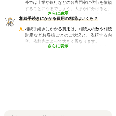
です。相続手続きが大変と言われるのは、その
外では士業や銀行などの各専門家に代行を依頼
「相続費用見積ガイド」では、
相続税申告に強
複雑さや手続きの多さにあります。加えて役所
することになるでしょう。大まかに分けると、
い税理士を多数掲載しており、無料で一括見積
や銀行などに出向くことも多いことから時間も
さらに表示
不動産に関する相続手続き全般は司法書士、戸
依頼が可能です
。ぜひご利用ください。
相続手続きにかかる費用の相場はいくら？
手間もかかります。専門家に任せればそういっ
籍謄本の収集、預貯金口座・車などの名義変更
た煩わしさを大幅に減らすことができます。
手続きを任せたい場合は行政書士、相続税申告
A.
相続手続きにかかる費用は、相続人の数や相続
や節税対策の検討は税理士、相続人の間で争い
財産などお客様ごとのご状況と、依頼する内
やトラブルになっている場合は弁護士というよ
容、依頼先によって大きく異なります。
うに状況別に頼むのがベストです。
さらに表示
例えば参考価格として、行政書士に戸籍収集を
頼むと 2～3万円、遺産分割協議書の作成 5～
10万円、司法書士に相続登記を頼むと 6～8万
円などがあります。
代行業者各々のパッケージプランもあります
が、内容がバラバラで比較しづらく、自分に必
要な手続きに過不足がないか目安をつけること
が難しい状況です。
「相続費用見積ガイド」では、相続手続きに強
い専門家に、無料で一括見積依頼が可能です。
ご自身の状況ではいくら費用がかかるのか、ま
ずは見積を取り寄せてみましょう。