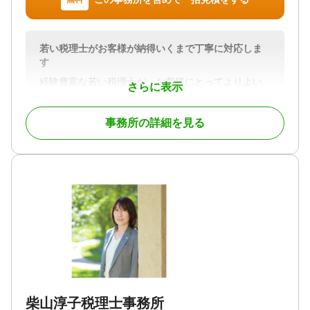
申告 / 相続手続き / 銀行手続き / 戸籍収集 / 相続税対
策 / 相続人調査
対応体制
若い税理士がお客様が納得いくまで丁寧に対応しま
訪問可 / 土日相談可 / 初回相談無料 / 18時以降相談可
す
/ 事務所面談可
経験豊富な若い税理士が、お客様にとってよりよい
さらに表示
方法をリーズナブルな価格で柔軟にご提案いたしま
す。相続税の節税だけでなく、相続人の皆さまに納
事務所の詳細を見る
得いただける方法を探求することを心がけておりま
す。
対応地域
愛知県・岐阜県
対応業務
遺産分割 / 生前贈与 / 相続税申告 / 相続手続き / 銀行
手続き / 戸籍収集 / 相続税対策 / 相続人調査
対応体制
電話相談可 / 訪問可 / 土日相談可 / 初回相談無料 / 18
時以降相談可 / 事務所面談可
柴山淳子税理士事務所