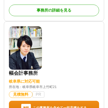
設立」「開業支援」「相続税申告」「クラウド会
計」に強い税理士事務所です。これから事業を始め
事務所の詳細を見る
る方や法人設立して税理士をお探し中の方、税理士
変更を検討している方、クラウド会計に強い税理士
をお探しの方は、一度ご連絡ください。
相続税申告においては、適正に相続税評価額を引き
下げることはもちろんのこと、二次相続などの将来
の相続を考慮して、遺産分割の提案をいたします。
相続税対策をされたい方は、合法的な節税対策を提
案いたします。
弊所は顧問契約だけでなく、確定申告だけを依頼し
たい方にも対応しています。個人事業主の方や不動
産所得がある方、不動産を売却された方、贈与を受
けた方などは、一度ご連絡ください。
幅会計事務所
【対応地域】岐阜県、愛知県
【営業時間】平日10時～17時
岐阜県に対応可能
所在地：
岐阜県岐阜市上竹町21
対応地域
岐阜県、愛知県
見積無料
PR
対応業務
遺言書 / 遺産分割 / 生前贈与 / 相続財産調査 / 相続税
この事務所を含めて一括見積をする
無料