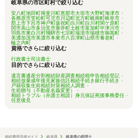
岐阜県の市区町村で絞り込む
安八町
池田町
揖斐川町
恵那市
大垣市
大野町
海津市
各務原市
笠松町
可児市
川辺町
北方町
岐南町
岐阜市
郡上市
下呂市
神戸町
坂祝町
白川町
白川村
関ケ原町
関市
高山市
多治見市
垂井町
土岐市
富加町
中津川市
羽島市
東白川村
飛騨市
七宗町
瑞浪市
瑞穂市
御嵩町
美濃加茂市
美濃市
本巣市
八百津町
山県市
養老町
輪之内町
資格でさらに絞り込む
行政書士
司法書士
目的でさらに絞り込む
遺言書
遺産分割
相続財産調査
相続税申告
相続登記
相続放棄
成年後見
家族信託
相続手続き
銀行手続き
戸籍収集
生前相続対策
相続人調査
生前贈与（不動産名義変更）
相続トラブル（弁護士相談）
身元保証
死後事務委任
任意後見
相続費用見積ガイド
岐阜県
岐阜県の税理士