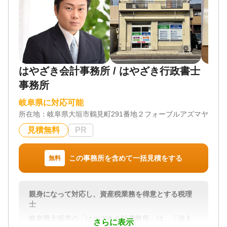
はやざき会計事務所 / はやざき行政書士
事務所
岐阜県に対応可能
所在地：
岐阜県大垣市鶴見町291番地２フォーブルアズマヤ店舗1
見積無料
PR
この事務所を含めて一括見積をする
無料
親身になって対応し、資産税業務を得意とする税理
士
岐阜県大垣市の「はやざき会計事務所」は、「法人
さらに表示