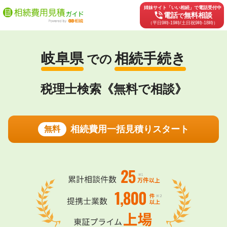
姉妹サイト「いい相続」で電話受付中
phone_in_talk
電話
無料相談
で
（平日9時-19時/土日祝9時-18時）
岐阜県
相続手続き
での
税理士検索《無料で相談》
相続費用一括見積りスタート
無料