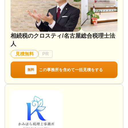
表税理士が対応させていただきます。
また、遺言・認知症対策・節税などの生前対策、相
続手続、相続税申告、生命保険の相談や不動産売却
サポートなど、相続関連の相談について広く対応し
ています。
相続税のクロスティ/名古屋総合税理士法
相続についてお悩みでしたら、ぜひ当事務所にご相
人
談ください。
見積無料
PR
対応地域
岐阜県、愛知県（当事務所から概ね50km圏内まで可
この事務所を含めて一括見積をする
無料
能です）
対応業務
遺産分割 / 相続財産調査 / 相続税申告 / 相続登記 / 相
続放棄 / 成年後見 / 家族信託 / 生前贈与（不動産名義
変更）
対応体制
訪問可 / 土日相談可 / 初回相談無料 / 18時以降相談可
/ オンライン面談可 / 事務所面談可