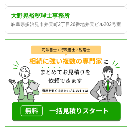
大野晃裕税理士事務所
岐阜県多治見市弁天町2丁目26番地弁天ビル202号室