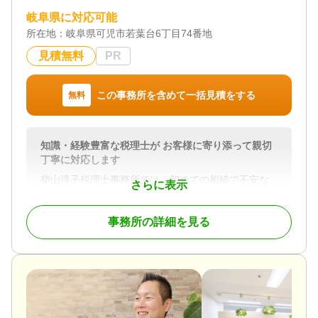
岐阜県に対応可能
所在地：
岐阜県可児市若葉台6丁目74番地
見積無料
PR
この事務所を含めて一括見積をする
無料
知識・経験豊富な税理士が お客様に寄り添って親切
丁寧に対応します
柴山淳子税理士事務所では、初めての相続で不安な
さらに表示
お客様にも安心して相談いただけるよう親身なサポ
ートを心がけております。
事務所の詳細を見る
お一人おひとりの相続への想いに耳を傾け、受けつ
ぐ方々に納得ご満足いただくために、悩みやご事情
に至るまできめ細かく配慮いたします。
初回のご相談から書類のやり取り、ご質問などの対
応、相続財産についてのご説明、相続税申告書の作
成・提出、最終報告まで、全て知識・経験豊富な代