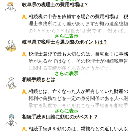
・相続財産の調査
岐阜県の税理士の費用相場は？
・特例等を適用した申告の遺産分割協議書の作
成
A.
相続税の申告を依頼する場合の費用相場は、税
・相続税の申告や準確定申告
理士事務所により差がありますが概ね遺産総額
の0.5％から1％程度が目安です。例えば、
さらに表示
5,000万円の遺産であれば、25万円～50万円程
岐阜県で税理士を選ぶ際のポイントは？
度が目安となります。
相談料については、初回のみ無料・30分以内
A.
税理士選びで最も大切なのは、自宅近くに事務
無料・30分から1時間あたり数千円の費用がか
所があるかではなく、その税理士が相続税申告
かる、などさまざまです。
に関する実績が多くあるかどうかです。
なお相続税の申告期限ギリギリに依頼をする
さらに表示
相続は税理士試験の必修科目でないことから、
相続手続きとは
と、特急料金が上乗せされるため、注意が必要
資格試験を取る時に選択していない税理士にと
です。
っては全くの専門外となります。
A.
相続とは、亡くなった人が所有していた財産の
「相続費用見積ガイド」では、
相続税申告に強
そのため相続税を専門に扱う税理士事務所や、
権利や義務などを一定の身分関係のある人へ継
い税理士に、無料で一括見積依頼が可能です
。
相続税申告の経験が豊富な税理士事務所を選ぶ
承する制度で、それをおこなう手続きを相続手
ご自身の状況ではいくら費用がかかるのか、ま
ことが、節税の面でもスムーズな手続きの面で
さらに表示
続きといいます。具体的には預貯金や不動産、
ずは見積を取り寄せてみましょう。
相続手続きは誰に頼むのがベスト？
も大変重要になります。
借金なども含めた亡くなった人の財産を配偶者
なお、自宅から離れた場所にある事務所であっ
や子どもなどの相続人に引き継ぐ手続きのこと
A.
相続手続きを頼むのは、親族などの近しい人以
ても、相続税申告の対応は可能です。