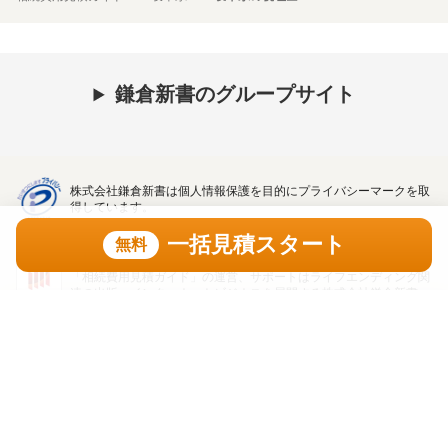
鎌倉新書のグループサイト
株式会社鎌倉新書は個人情報保護を目的にプライバシーマークを取
得しています。
一括見積スタート
無料
「相続費用見積ガイド」の運営、サポートはライフエンディング関
連の出版・インターネットビジネスを展開する株式会社鎌倉新書
（東証プライム上場、証券コード：6184）が行っています。
一括見積スタート
無料
トップ
利用規約
プライバシーポリシー
著作権・リンク・免責事項
運営会社
掲載問合せ
口コミガイド