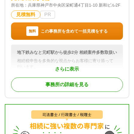
所在地：
兵庫県神戸市中央区栄町通4丁目1-10 新和ビル2F
見積無料
PR
この事務所を含めて一括見積をする
無料
地下鉄みなと元町駅から徒歩2分 相続案件多数取扱い
相続税申告を多角的な視点からお客様に寄り添って
行います。
さらに表示
お客様からのご質問にはお待たせすることなくすぐ
にレスポンスできる体制が整っています。
事務所の詳細を見る
丁寧にわかりやすく説明することを心がけておりま
す。
対応地域
神戸市・明石市・加古川市・三木市・小野市その他
近隣地域
対応業務
遺産分割 / 相続税申告