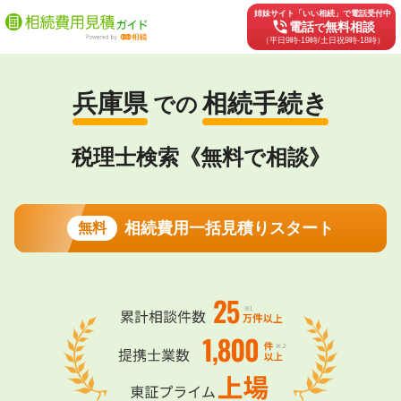
姉妹サイト「いい相続」で電話受付中
phone_in_talk
電話
無料相談
で
（平日9時-19時/土日祝9時-18時）
兵庫県
相続手続き
での
税理士検索《無料で相談》
相続費用一括見積りスタート
無料