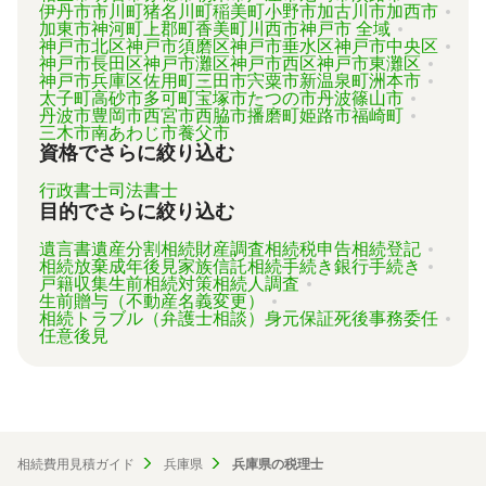
伊丹市
市川町
猪名川町
稲美町
小野市
加古川市
加西市
加東市
神河町
上郡町
香美町
川西市
神戸市 全域
神戸市北区
神戸市須磨区
神戸市垂水区
神戸市中央区
神戸市長田区
神戸市灘区
神戸市西区
神戸市東灘区
神戸市兵庫区
佐用町
三田市
宍粟市
新温泉町
洲本市
太子町
高砂市
多可町
宝塚市
たつの市
丹波篠山市
丹波市
豊岡市
西宮市
西脇市
播磨町
姫路市
福崎町
三木市
南あわじ市
養父市
資格でさらに絞り込む
行政書士
司法書士
目的でさらに絞り込む
遺言書
遺産分割
相続財産調査
相続税申告
相続登記
相続放棄
成年後見
家族信託
相続手続き
銀行手続き
戸籍収集
生前相続対策
相続人調査
生前贈与（不動産名義変更）
相続トラブル（弁護士相談）
身元保証
死後事務委任
任意後見
相続費用見積ガイド
兵庫県
兵庫県の税理士