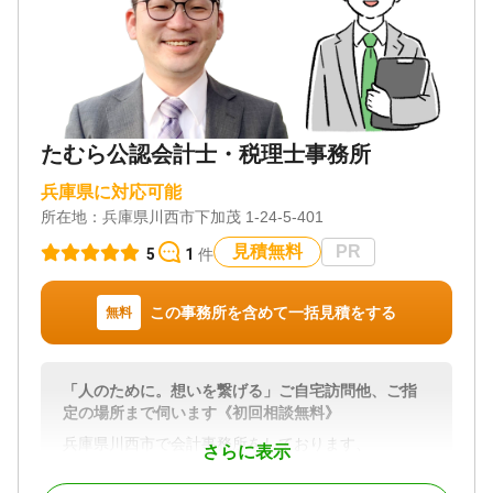
たむら公認会計士・税理士事務所
兵庫県に対応可能
所在地：
兵庫県川西市下加茂 1-24-5-401
見積無料
PR
5
1
件
この事務所を含めて一括見積をする
無料
「人のために。想いを繋げる」ご自宅訪問他、ご指
定の場所まで伺います《初回相談無料》
兵庫県川西市で会計事務所をしております、
さらに表示
公認会計士・税理士の田村と申します。
この度はお悔やみ申し上げます。