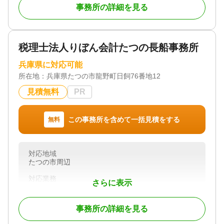
事務所の詳細を見る
私は、相続対策・相続税申告を中心に200件ほどさせ
て頂きました。
私は今42歳ですが、私自身も妻を癌で亡くし、
税理士法人りぼん会計たつの長船事務所
お客様のお力になれればと思いこの相続の世界に入
りました。
兵庫県に対応可能
所在地：
兵庫県たつの市龍野町日飼76番地12
相続税申告書は、弊所は通常は遺産総額の約0.5％〜
で承っておりますが財産状況によってはお見積の金
見積無料
PR
額が変動します(上下)。
実際にお話しさせて頂いて正式なお見積りをご提示
この事務所を含めて一括見積をする
無料
出来ればと考えております。
弊所は訪問型の会計事務所です。
対応地域
お客様のご自宅、ご自宅近くの貸し会議室等で
たつの市周辺
お話しさせて頂いております。
ご訪問費用は弊所負担となります。
対応業務
さらに表示
遺産分割 / 相続税申告
▼費用ご提示からお支払いの流れ
対応体制
「費用は最初に決定し、追加費用無し」
事務所の詳細を見る
初回相談無料
・交通費、通信料は費用に含まれます