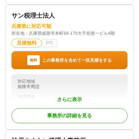
・ご請求は納品時（お手続き完了後）となります
サン税理士法人
フットワーク軽く、コミュニケーションを大切にし
誠心誠意対応させて頂きます。
兵庫県に対応可能
ご検討頂ければ幸いです。
所在地：
どうぞよろしくお願い致します。
兵庫県姫路市本町68-170大手前第一ビル4階
見積無料
PR
対応地域
関西
この事務所を含めて一括見積をする
無料
対応業務
遺産分割 / 相続税申告
対応体制
対応地域
電話相談可 / 訪問可 / 土日相談可 / 初回相談無料 / 18
姫路市周辺
時以降相談可 / オンライン面談可
対応業務
さらに表示
遺産分割 / 相続税申告
対応体制
事務所の詳細を見る
初回相談無料