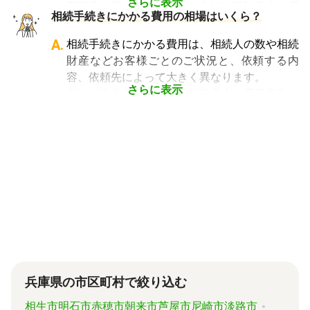
や銀行などに出向くことも多いことから時間も
さらに表示
不動産に関する相続手続き全般は司法書士、戸
依頼が可能です
。ぜひご利用ください。
相続手続きにかかる費用の相場はいくら？
手間もかかります。専門家に任せればそういっ
籍謄本の収集、預貯金口座・車などの名義変更
た煩わしさを大幅に減らすことができます。
手続きを任せたい場合は行政書士、相続税申告
A.
相続手続きにかかる費用は、相続人の数や相続
や節税対策の検討は税理士、相続人の間で争い
財産などお客様ごとのご状況と、依頼する内
やトラブルになっている場合は弁護士というよ
容、依頼先によって大きく異なります。
うに状況別に頼むのがベストです。
さらに表示
例えば参考価格として、行政書士に戸籍収集を
頼むと 2～3万円、遺産分割協議書の作成 5～
10万円、司法書士に相続登記を頼むと 6～8万
円などがあります。
代行業者各々のパッケージプランもあります
が、内容がバラバラで比較しづらく、自分に必
要な手続きに過不足がないか目安をつけること
が難しい状況です。
「相続費用見積ガイド」では、相続手続きに強
い専門家に、無料で一括見積依頼が可能です。
ご自身の状況ではいくら費用がかかるのか、ま
ずは見積を取り寄せてみましょう。
兵庫県の市区町村で絞り込む
相生市
明石市
赤穂市
朝来市
芦屋市
尼崎市
淡路市