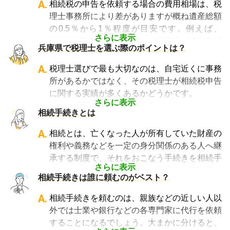
成
A.
相続税の申告を依頼する場合の費用相場は、税
・相続税の申告や準確定申告
理士事務所により差がありますが概ね遺産総額
の0.5％から1％程度が目安です。例えば、
さらに表示
5,000万円の遺産であれば、25万円～50万円程
兵庫県で税理士を選ぶ際のポイントは？
度が目安となります。
相談料については、初回のみ無料・30分以内
A.
税理士選びで最も大切なのは、自宅近くに事務
無料・30分から1時間あたり数千円の費用がか
所があるかではなく、その税理士が相続税申告
かる、などさまざまです。
に関する実績が多くあるかどうかです。
なお相続税の申告期限ギリギリに依頼をする
さらに表示
相続は税理士試験の必修科目でないことから、
相続手続きとは
と、特急料金が上乗せされるため、注意が必要
資格試験を取る時に選択していない税理士にと
です。
っては全くの専門外となります。
A.
相続とは、亡くなった人が所有していた財産の
「相続費用見積ガイド」では、
相続税申告に強
そのため相続税を専門に扱う税理士事務所や、
権利や義務などを一定の身分関係のある人へ継
い税理士に、無料で一括見積依頼が可能です
。
相続税申告の経験が豊富な税理士事務所を選ぶ
承する制度で、それをおこなう手続きを相続手
ご自身の状況ではいくら費用がかかるのか、ま
ことが、節税の面でもスムーズな手続きの面で
さらに表示
続きといいます。具体的には預貯金や不動産、
ずは見積を取り寄せてみましょう。
相続手続きは誰に頼むのがベスト？
も大変重要になります。
借金なども含めた亡くなった人の財産を配偶者
なお、自宅から離れた場所にある事務所であっ
や子どもなどの相続人に引き継ぐ手続きのこと
A.
相続手続きを頼むのは、親族などの近しい人以
ても、相続税申告の対応は可能です。
です。相続手続きが大変と言われるのは、その
外では士業や銀行などの各専門家に代行を依頼
「相続費用見積ガイド」では、
相続税申告に強
複雑さや手続きの多さにあります。加えて役所
することになるでしょう。大まかに分けると、
い税理士を多数掲載しており、無料で一括見積