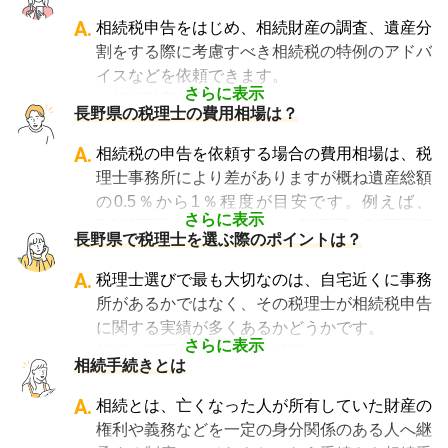
A.
相続税申告をはじめ、相続財産の調査、遺産分
割をする際に考慮すべき相続税の特例のアドバ
イスなどを依頼できます。
さらに表示
・相続財産の調査
長野県の税理士の費用相場は？
・特例等を適用した申告の遺産分割協議書の作
成
A.
相続税の申告を依頼する場合の費用相場は、税
・相続税の申告や準確定申告
理士事務所により差がありますが概ね遺産総額
の0.5％から1％程度が目安です。例えば、
さらに表示
5,000万円の遺産であれば、25万円～50万円程
長野県で税理士を選ぶ際のポイントは？
度が目安となります。
相談料については、初回のみ無料・30分以内
A.
税理士選びで最も大切なのは、自宅近くに事務
無料・30分から1時間あたり数千円の費用がか
所があるかではなく、その税理士が相続税申告
かる、などさまざまです。
に関する実績が多くあるかどうかです。
なお相続税の申告期限ギリギリに依頼をする
さらに表示
相続は税理士試験の必修科目でないことから、
相続手続きとは
と、特急料金が上乗せされるため、注意が必要
資格試験を取る時に選択していない税理士にと
です。
っては全くの専門外となります。
A.
相続とは、亡くなった人が所有していた財産の
「相続費用見積ガイド」では、
相続税申告に強
そのため相続税を専門に扱う税理士事務所や、
権利や義務などを一定の身分関係のある人へ継
い税理士に、無料で一括見積依頼が可能です
。
相続税申告の経験が豊富な税理士事務所を選ぶ