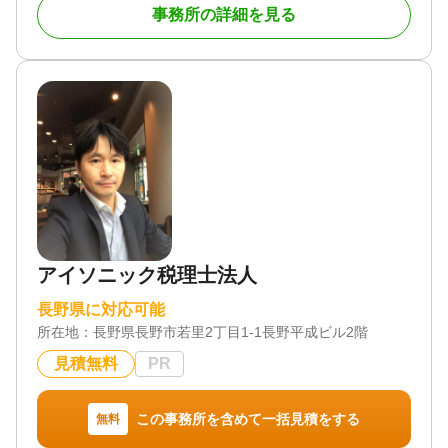
事務所の詳細を見る
史の中で培った相続の申告やお手続きに関する実績
とノウハウがあります。
【相続専門のスタッフ】
三澤会計では、相続専門スタッフが相続申告から
不動産や金融資産の名義変更まで、きめ細かい対応
をいたします。
【迅速な対応】
相続専門スタッフがいますので、申告期限が迫っ
ている場合でも対応が可能です。
【アフターフォロー】
アイソニック税理士法人
税務調査対策や二次相続対策を検討します。
長野県に対応可能
【専門家ネットワーク】
所在地：
長野県長野市若里2丁目1-1長野平成ビル2階
三澤会計グループには、税理士、行政書士など多
くの専門家が在籍しております。また、弁護士、司
見積無料
PR
法書士など他の専門家とのネットワークもあるた
め、自分で専門家を探さなくても、ワンストップで
様々な問題に対応が可能です。
この事務所を含めて一括見積をする
無料