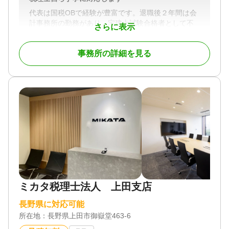
・会計業務（月次監査－会計データのチェック、経
営の課題の把握
代表は国税OBで経験が豊富です。退職後２年間は会
試算表の作成－経営状況のご報告
計事務所の勤務があり、宅建士試験合格者として不
さらに表示
決算書の作成－決算対策、決算手続のサポート、決
動産業界での勤務経験もあります。
算説明
また、生命保険の代理店登録もしておりますので相
記帳代行業務－TKC、弥生会計、MJS、freee等）
事務所の詳細を見る
続対策を含む相続に関することはトータルに、か
・税務業務（税務申告書作成支援、税務代理、税務
つ、丁寧にお受けいたします。
相談サポート、税務調査対応）
どうぞお気軽にご依頼ください。
・社会福祉法人会計、公益法人会計、医療法人会
計、宗教法人会計対応
対応地域
・資産税申告（相続税、贈与税、譲渡所得税等の申
長野県全域、山梨県の一部、新潟県の一部 オンラ
告）
イン面談が可能な場合には地域を広げて対応いたし
・事業計画作成（銀行提出資料作成、経営革新等支
ます。
援機関）
・各種コンサルティングサービス（相続・事業承
対応業務
継、M＆A、不動産、保険）
遺言書 / 遺産分割 / 相続財産調査 / 相続税申告 / 相続
・会社設立、新規事業立上支援
登記 / 相続放棄 / 成年後見 / 家族信託 / 相続手続き /
・人事支援業務
銀行手続き / 戸籍収集 / 相続税対策 / 相続人調査 / 生
ミカタ税理士法人 上田支店
前贈与（不動産名義変更）
☆お客様に責任をもって、監査・財務会計サービス
対応体制
長野県に対応可能
を提供させていただくために、会社担当以外にも事
電話相談可 / 訪問可 / 土日相談可 / 初回相談無料 / 18
所在地：
務所全員で情報を共有し、事務所全体でお客様のバ
長野県上田市御嶽堂463-6
時以降相談可 / オンライン面談可 / 事務所面談可
ックアップをさせていただく体制を整えておりま