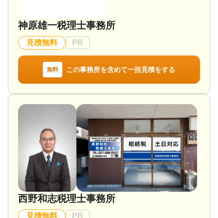
可 / 初回相談無料 / 18時以降相談可 / オンライン面談
可 / 事務所面談可
神原雄一税理士事務所
見積無料
PR
この事務所を含めて一括見積をする
無料
西野和志税理士事務所
見積無料
PR