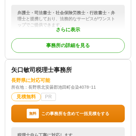
【わかりやすい料金体系】
明確な料金表に基づき、ご契約前にお見積りを提
弁護士・司法書士・社会保険労務士・行政書士・弁
示しております。
理士と提携しており、法務的なサービスがワンスト
ップでご提供できます。
対応地域
さらに表示
【企業理念】
長野県
最高の監査・税務会計サービスを提供することで、
対応業務
事務所の詳細を見る
企業の進歩に貢献します。
相続税申告
最高の監査・税務会計サービスを提供することで、
社員の幸福を実現します。
対応体制
訪問可 / 女性スタッフ対応可 / 土日相談可 / 初回相談
矢口敏司税理士事務所
【業務内容】
無料 / 18時以降相談可 / オンライン面談可 / 事務所面
－監査部門－
談可
長野県に対応可能
・法定監査（金融商品取引法監査、会社法監査、社
所在地：
長野県北安曇郡池田町会染4078ｰ11
会福祉法人監査、信用金庫および信用組合監査、学
校法人監査、労働組合監査、地方独立行政法人監査
見積無料
PR
など）
・任意監査（株式公開準備のための準金融商品取引
法監査、法定監査以外の企業の財務諸表監査、公益
この事務所を含めて一括見積をする
無料
法人・医療法人などの監査）
－税務部門－
税理士自ら丁寧に対応します