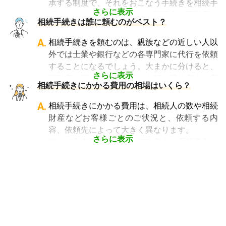
承する制度で、それをおこなう手続きを相続手
ご自身の状況ではいくら費用がかかるのか、ま
ことが、節税の面でもスムーズな手続きの面で
さらに表示
続きといいます。具体的には預貯金や不動産、
ずは見積を取り寄せてみましょう。
相続手続きは誰に頼むのがベスト？
も大変重要になります。
借金なども含めた亡くなった人の財産を配偶者
なお、自宅から離れた場所にある事務所であっ
や子どもなどの相続人に引き継ぐ手続きのこと
A.
相続手続きを頼むのは、親族などの近しい人以
ても、相続税申告の対応は可能です。
です。相続手続きが大変と言われるのは、その
外では士業や銀行などの各専門家に代行を依頼
「相続費用見積ガイド」では、
相続税申告に強
複雑さや手続きの多さにあります。加えて役所
することになるでしょう。大まかに分けると、
い税理士を多数掲載しており、無料で一括見積
や銀行などに出向くことも多いことから時間も
さらに表示
不動産に関する相続手続き全般は司法書士、戸
依頼が可能です
。ぜひご利用ください。
相続手続きにかかる費用の相場はいくら？
手間もかかります。専門家に任せればそういっ
籍謄本の収集、預貯金口座・車などの名義変更
た煩わしさを大幅に減らすことができます。
手続きを任せたい場合は行政書士、相続税申告
A.
相続手続きにかかる費用は、相続人の数や相続
や節税対策の検討は税理士、相続人の間で争い
財産などお客様ごとのご状況と、依頼する内
やトラブルになっている場合は弁護士というよ
容、依頼先によって大きく異なります。
うに状況別に頼むのがベストです。
さらに表示
例えば参考価格として、行政書士に戸籍収集を
頼むと 2～3万円、遺産分割協議書の作成 5～
10万円、司法書士に相続登記を頼むと 6～8万
円などがあります。
代行業者各々のパッケージプランもあります
が、内容がバラバラで比較しづらく、自分に必
要な手続きに過不足がないか目安をつけること