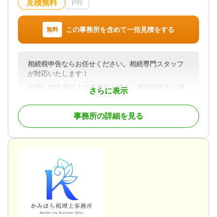
見積無料
PR
す。
この事務所を含めて一括見積をする
無料
対応地域
長野市周辺
対応業務
遺産分割 / 相続税申告
相続税申告ならお任せください。相続専門スタッフ
が対応いたします！
対応体制
全国に20支店以上の事務所を構え、相続税申告を強
初回相談無料
さらに表示
みとしている税理士法人です。相続税に関するご質
問は何なりとお申し付けください。相続専門スタッ
事務所の詳細を見る
フが親切丁寧に対応させていただきます。元税務署
職員であった税理士（国税OB）も多数在籍しており
税務調査対策も万全です。
対応地域
長野県全域
対応業務
遺言書 / 相続税申告 / 相続手続き
対応体制
電話相談可 / 訪問可 / 女性スタッフ対応可 / 土日相談