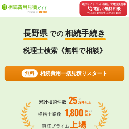
姉妹サイト「いい相続」で電話受付中
phone_in_talk
電話
無料相談
で
（平日9時-19時/土日祝9時-18時）
長野県
相続手続き
での
税理士検索《無料で相談》
相続費用一括見積りスタート
無料