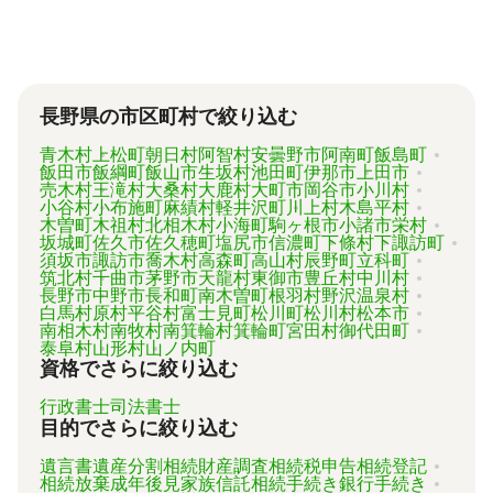
が難しい状況です。
「相続費用見積ガイド」では、相続手続きに強
い専門家に、無料で一括見積依頼が可能です。
ご自身の状況ではいくら費用がかかるのか、ま
ずは見積を取り寄せてみましょう。
長野県の市区町村で絞り込む
青木村
上松町
朝日村
阿智村
安曇野市
阿南町
飯島町
飯田市
飯綱町
飯山市
生坂村
池田町
伊那市
上田市
売木村
王滝村
大桑村
大鹿村
大町市
岡谷市
小川村
小谷村
小布施町
麻績村
軽井沢町
川上村
木島平村
木曽町
木祖村
北相木村
小海町
駒ヶ根市
小諸市
栄村
坂城町
佐久市
佐久穂町
塩尻市
信濃町
下條村
下諏訪町
須坂市
諏訪市
喬木村
高森町
高山村
辰野町
立科町
筑北村
千曲市
茅野市
天龍村
東御市
豊丘村
中川村
長野市
中野市
長和町
南木曽町
根羽村
野沢温泉村
白馬村
原村
平谷村
富士見町
松川町
松川村
松本市
南相木村
南牧村
南箕輪村
箕輪町
宮田村
御代田町
泰阜村
山形村
山ノ内町
資格でさらに絞り込む
行政書士
司法書士
目的でさらに絞り込む
遺言書
遺産分割
相続財産調査
相続税申告
相続登記
相続放棄
成年後見
家族信託
相続手続き
銀行手続き