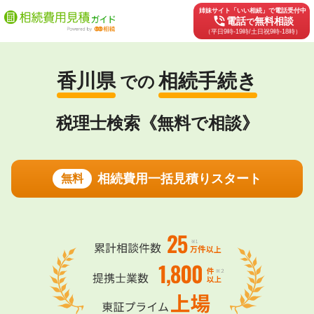
姉妹サイト「いい相続」で電話受付中
phone_in_talk
電話
無料相談
で
（平日9時-19時/土日祝9時-18時）
香川県
相続手続き
での
税理士検索《無料で相談》
相続費用一括見積りスタート
無料