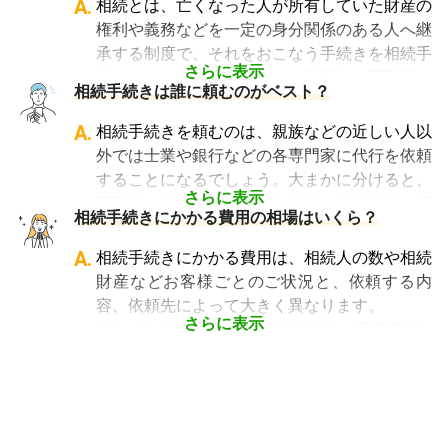
A.
相続とは、亡くなった人が所有していた財産の
「相続費用見積ガイド」では、
相続税申告に強
そのため相続税を専門に扱う税理士事務所や、
権利や義務などを一定の身分関係のある人へ継
い税理士に、無料で一括見積依頼が可能です
。
相続税申告の経験が豊富な税理士事務所を選ぶ
承する制度で、それをおこなう手続きを相続手
ご自身の状況ではいくら費用がかかるのか、ま
ことが、節税の面でもスムーズな手続きの面で
さらに表示
続きといいます。具体的には預貯金や不動産、
ずは見積を取り寄せてみましょう。
相続手続きは誰に頼むのがベスト？
も大変重要になります。
借金なども含めた亡くなった人の財産を配偶者
なお、自宅から離れた場所にある事務所であっ
や子どもなどの相続人に引き継ぐ手続きのこと
A.
相続手続きを頼むのは、親族などの近しい人以
ても、相続税申告の対応は可能です。
です。相続手続きが大変と言われるのは、その
外では士業や銀行などの各専門家に代行を依頼
「相続費用見積ガイド」では、
相続税申告に強
複雑さや手続きの多さにあります。加えて役所
することになるでしょう。大まかに分けると、
い税理士を多数掲載しており、無料で一括見積
や銀行などに出向くことも多いことから時間も
さらに表示
不動産に関する相続手続き全般は司法書士、戸
依頼が可能です
。ぜひご利用ください。
相続手続きにかかる費用の相場はいくら？
手間もかかります。専門家に任せればそういっ
籍謄本の収集、預貯金口座・車などの名義変更
た煩わしさを大幅に減らすことができます。
手続きを任せたい場合は行政書士、相続税申告
A.
相続手続きにかかる費用は、相続人の数や相続
や節税対策の検討は税理士、相続人の間で争い
財産などお客様ごとのご状況と、依頼する内
やトラブルになっている場合は弁護士というよ
容、依頼先によって大きく異なります。
うに状況別に頼むのがベストです。
さらに表示
例えば参考価格として、行政書士に戸籍収集を
頼むと 2～3万円、遺産分割協議書の作成 5～
10万円、司法書士に相続登記を頼むと 6～8万
円などがあります。
代行業者各々のパッケージプランもあります