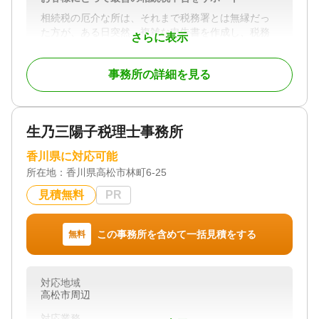
しております。
このネットワークでワンストップかつ安心できるサ
相続税の厄介な所は、それまで税務署とは無縁だっ
ービスをご提供できますので、安心してご相談くだ
た方が、ある日突然、複雑な申告書を作成し、税務
さらに表示
さい。
署に提出しなければいけない点にあります。しか
も、期限までは１０カ月しかありません。正直、何
事務所の詳細を見る
をどうしたらいいのか分からないというのが現実だ
対応地域
と思います。相続税でお困りの方はお気軽にご相談
香川県を含む四国地方・岡山県を含む中国地方・東
ください。今まで税理士なんか見たこともないとい
京都を中心とした関東地方
う方も少しだけ勇気を出してご相談ください。
生乃三陽子税理士事務所
対応業務
遺言書 / 遺産分割 / 生前贈与 / 相続財産調査 / 相続税
対応地域
香川県に対応可能
申告 / 家族信託 / 相続手続き / 銀行手続き / 戸籍収集
香川県全域
/ 相続人調査
所在地：
香川県高松市林町6-25
対応業務
対応体制
見積無料
PR
相続税申告
電話相談可 / 訪問可 / 土日相談可 / 初回相談無料 / 18
時以降相談可 / オンライン面談可 / 事務所面談可
対応体制
この事務所を含めて一括見積をする
無料
初回相談無料
対応地域
高松市周辺
対応業務