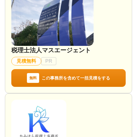
対応業務
生前贈与 / 相続財産調査 / 相続税申告 / 相続手続き /
銀行手続き
対応体制
電話相談可 / 訪問可 / 女性スタッフ対応可 / 土日相談
可 / 初回相談無料 / オンライン面談可 / 事務所面談可
税理士法人マスエージェント
見積無料
PR
この事務所を含めて一括見積をする
無料