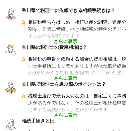
香川県で税理士に依頼できる相続手続きは？
A.
相続税申告をはじめ、相続財産の調査、遺産分
割をする際に考慮すべき相続税の特例のアドバ
イスなどを依頼できます。
さらに表示
・相続財産の調査
香川県の税理士の費用相場は？
・特例等を適用した申告の遺産分割協議書の作
成
A.
相続税の申告を依頼する場合の費用相場は、税
・相続税の申告や準確定申告
理士事務所により差がありますが概ね遺産総額
の0.5％から1％程度が目安です。例えば、
さらに表示
5,000万円の遺産であれば、25万円～50万円程
香川県で税理士を選ぶ際のポイントは？
度が目安となります。
相談料については、初回のみ無料・30分以内
A.
税理士選びで最も大切なのは、自宅近くに事務
無料・30分から1時間あたり数千円の費用がか
所があるかではなく、その税理士が相続税申告
かる、などさまざまです。
に関する実績が多くあるかどうかです。
なお相続税の申告期限ギリギリに依頼をする
さらに表示
相続は税理士試験の必修科目でないことから、
相続手続きとは
と、特急料金が上乗せされるため、注意が必要
資格試験を取る時に選択していない税理士にと
です。
っては全くの専門外となります。