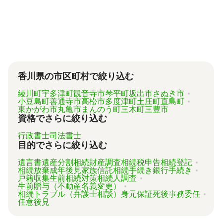
が、内容がバラバラで比較しづらく、自分に必
要な手続きに過不足がないか目安をつけること
が難しい状況です。
「相続費用見積ガイド」では、相続手続きに強
い専門家に、無料で一括見積依頼が可能です。
ご自身の状況ではいくら費用がかかるのか、ま
ずは見積を取り寄せてみましょう。
香川県の市区町村で絞り込む
綾川町
宇多津町
観音寺市
琴平町
坂出市
さぬき市
小豆島町
善通寺市
高松市
多度津町
土庄町
直島町
東かがわ市
丸亀市
まんのう町
三木町
三豊市
資格でさらに絞り込む
行政書士
司法書士
目的でさらに絞り込む
遺言書
遺産分割
相続財産調査
相続税申告
相続登記
相続放棄
成年後見
家族信託
相続手続き
銀行手続き
戸籍収集
生前相続対策
相続人調査
生前贈与（不動産名義変更）
相続トラブル（弁護士相談）
身元保証
死後事務委任
任意後見