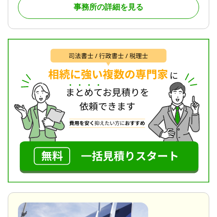
事務所の詳細を見る
で、お気軽にお問合せ下さいませ。
実は相続が起きた人のうち多くの場合は相続税はか
かりません。これは、亡くなられた方の相続財産が
相続税の基礎控除額の範囲内に収まるというケース
がほとんどであるからです。ただほとんど相続税が
かからないとはいっても、実際ご自身に相続が起き
た場合には、基礎控除額がいくらなのか？そもそも
相続財産の価格がいくらなのか？使える特例等によ
り、相続税をかからなくすることはできないのか？
等、様々な疑問が湧いてくることかと思います。
これらの疑問をご自身で調べてご自身で試算するの
は、時間も手間もかかる上に、誤った法解釈により
誤計算をしてしまう恐れがあります。これらに係る
時間や手間やリスクは当事務所が全て責任を持って
引き受けますので、まずはお気軽にお問合せ下さ
い。
対応地域
香川県